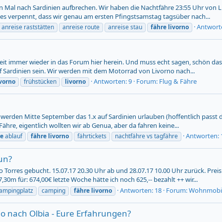
 Mal nach Sardinien aufbrechen. Wir haben die Nachtfähre 23:55 Uhr von L
es verpennt, dass wir genau am ersten Pfingstsamstag tagsüber nach...
Antwort
anreise raststätten
anreise route
anreise stau
fähre
livorno
it immer wieder in das Forum hier herein. Und muss echt sagen, schön das 
auf Sardinien sein. Wir werden mit dem Motorrad von Livorno nach...
Antworten: 9
Forum:
Flug & Fähre
ivorno
frühstücken
livorno
erden Mitte September das 1.x auf Sardinien urlauben (hoffentlich passt die 
hre, eigentlich wollten wir ab Genua, aber da fahren keine...
Antworten: 
re
ablauf
fähre
livorno
fährtickets
nachtfähre vs tagfähre
un?
res gebucht. 15.07.17 20.30 Uhr ab und 28.07.17 10.00 Uhr zurück. Preis m
m für: 674,00€ letzte Woche hätte ich noch 625,-- bezahlt ++ wir...
Antworten: 18
Forum:
Wohnmobil
campingplatz
camping
fähre
livorno
no nach Olbia - Eure Erfahrungen?