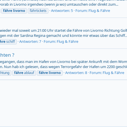
 vorab in Livorno irgendwo (wenn ja wo) umtauschen oder direkt zum...
Antworten: 5
Forum:
Flug & Fähre
fähre
livorno
fährtickets
uli wieder mal soweit um 21:00 Uhr startet die Fähre von Livorno Richtung G
gen mit der Sardina Regina gemacht und könnte mir etwas über das Schiff..
Antworten: 7
Forum:
Flug & Fähre
hre
schiff
hten ?
egangen, dass man im Hafen von Livorno bei später Ankunft mit dem Womo 
n. Nun hab ich gelesen, dass wegen Terrorgefahr der Hafen um 2200 geschlo
Antworten: 8
Forum:
Flug & Fähre
chtung
fähre
ablauf
fähre
livorno