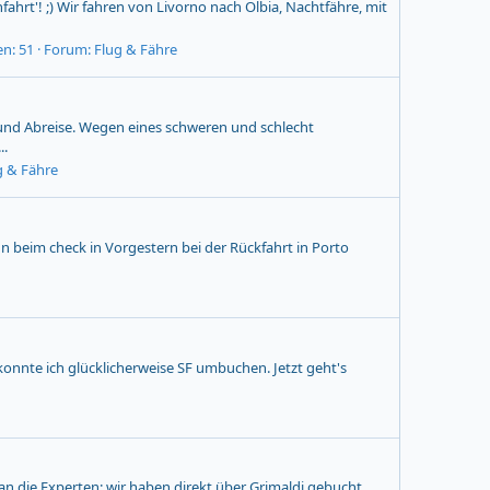
rnfahrt'! ;) Wir fahren von Livorno nach Olbia, Nachtfähre, mit
n: 51
Forum:
Flug & Fähre
 und Abreise. Wegen eines schweren und schlecht
..
g & Fähre
Nun beim check in Vorgestern bei der Rückfahrt in Porto
onnte ich glücklicherweise SF umbuchen. Jetzt geht's
 an die Experten: wir haben direkt über Grimaldi gebucht