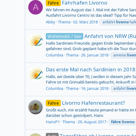
Fährhafen Livorno
Fähre
A
Wir fahren im August das 1. Mal mit der Fähre Sard
Ausfahrt Livorno Centro ist das ideal? Tipp für Na
Abby
Thema
02. März 2018
anfahrt
livorno
haf
Anfahrt von NRW (Ru
Wohnmobil / Van
Hallo Sardinien-Freunde, gegen Ende September geh
gefahren sind. Grob geplant habe ich die Tour durc
Columbia
Thema
26. Januar 2018
anreise
livor
Das erste Mal nach Sardinien in 2018
Hallo, wir (beide über 70, ) wollen in diesem Jah
Fähre ist mit Grimaldi bereits gebucht, Ankunft in 
Columbia
Thema
16. Januar 2018
anfahrt
livor
Livorno Hafenrestaurant?
Fähre
Grüßt euch, mir erzählt heute jemand er hätte im
darüber schon gestolpert. Hans
HansP1
Thema
29. August 2017
fähre
livorno
Tagesfähre ab Livorno, wann 