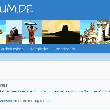
RUM.DE
Sardinienshop
Mitglieder
Impressum
ries
 Fähre bereits die Einschiffungsspur belegen und dort die Nacht im Womo 
Antworten: 4
Forum:
Flug & Fähre