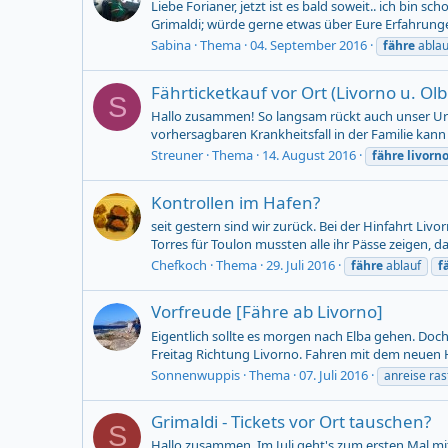
Liebe Forianer, jetzt ist es bald soweit.. ich bin s
Grimaldi; würde gerne etwas über Eure Erfahrungen
Sabina
Thema
04. September 2016
fähre
ablau
Fährticketkauf vor Ort (Livorno u. Olb
S
Hallo zusammen! So langsam rückt auch unser Urla
vorhersagbaren Krankheitsfall in der Familie kan
Streuner
Thema
14. August 2016
fähre
livorn
Kontrollen im Hafen?
seit gestern sind wir zurück. Bei der Hinfahrt Livo
Torres für Toulon mussten alle ihr Pässe zeigen, dan
Chefkoch
Thema
29. Juli 2016
fähre
ablauf
f
Vorfreude [Fähre ab Livorno]
Eigentlich sollte es morgen nach Elba gehen. Doc
Freitag Richtung Livorno. Fahren mit dem neuen H
Sonnenwuppis
Thema
07. Juli 2016
anreise ras
Grimaldi - Tickets vor Ort tauschen?
S
Hallo zusammen, Im Juli geht's zum ersten Mal mit