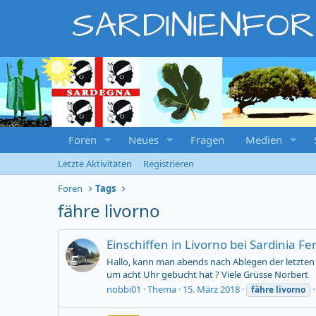
SARDINIENFO
Foren
Neues
Fragen
Medien
Letzte Aktivitäten
Registrieren
Foren
Tags
fähre livorno
Einschiffen in Livorno bei Sardinia Fer
Hallo, kann man abends nach Ablegen der letzten
um acht Uhr gebucht hat ? Viele Grüsse Norbert
nobbi01
Thema
15. März 2018
fähre
livorno