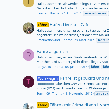
T
Hallo zusammen, wir werden Pfingsten zum ersten
Gedanken über die Hinfahrt. Irgendwie haben wir 
toninio
Thema
27. April 2017
anreise
livorno
Hafen Livorno - Cafe
Fähre
Hallo zusammen, ich schau schon seit geraumer Ze
begeistert ! Ich werde dieses Jahr das erste Mal 
Freelikethewind
Thema
28. März 2017
fähre
l
Fähre allgemein
R
Hallo zusammen, wir sind Sardinien-Neulinge. Wir w
München und Nürnberg nicht direkt fliegen. Also Fä
Roxy2010
Thema
08. Januar 2017
fähre
fäh
Fähre ist gebucht! Und n
Wohnwagen
T
soooooooo habe eben GNV von Genua nach Porto Tor
Kinder (8/11) mit Aussenkabine und Wohnwagen 7,30
Tom1409
Thema
18. November 2016
anreise 
Fähre - mit Grimaldi von Livor
Fähre