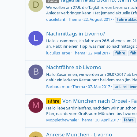
Auto
D
Wir wollen am 27.9. die Tagfähre von Livorno nach
Anleger verbringen kann. Hat jemand aktuelle Erf
ducelefant
Thema
22. August 2017
fähre
ablau
Nachmittags in Livorno?
L
Hallo zusammen, ich fahre am 26.5. abends um 21
an. Habt ihr einen Tipp, was man so nachmittags 
lucullus_erbe
Thema
22. Mai 2017
fähre
fäh
Nachtfähre ab Livorno
B
Hallo Zusammen, wir werden am 09.07.2017 ab Liv
dafür ein leckeres Restaurant bei dem man (im Idea
Barbara-muc
Thema
07. Mai 2017
anfahrt
livo
Von München nach Orosei - Fä
Fähre
M
Hallo liebe Sardinienfans, nachdem wir nun schon 
Plan, nachts vom Großraum München bis Livorno z
Mopplethewhale
Thema
30. April 2017
fähre
Anreise München - Livorno