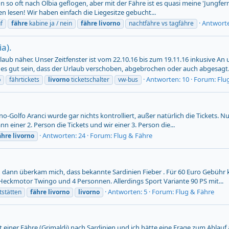
chon so oft nach Olbia geflogen, aber mit der Fähre ist es quasi meine 'Jungfe
 lesen! Wir haben einfach die Liegesitze gebucht...
Antworte
f
fähre
kabine ja / nein
fähre
livorno
nachtfähre vs tagfähre
ia).
ub näher. Unser Zeitfenster ist vom 22.10.16 bis zum 19.11.16 inkusive An
n es gut sein, dass der Urlaub verschoben, abgebrochen oder auch abgesagt.
Antworten: 10
Forum:
Flu
o
fährtickets
livorno
ticketschalter
vw-bus
rno-Golfo Aranci wurde gar nichts kontrolliert, außer natürlich die Tickets. 
n einer 2. Person die Tickets und wir einer 3. Person die...
Antworten: 24
Forum:
Flug & Fähre
ähre
livorno
h dann überkam mich, dass bekannte Sardinien Fieber . Für 60 Euro Gebühr k
eckmotor Twingo und 4 Personnen. Allerdings Sport Variante 90 PS mit...
Antworten: 5
Forum:
Flug & Fähre
tstätten
fähre
livorno
livorno
 einer Fähre (Grimaldi) nach Sardinien und ich hätte eine Frage zum Ablauf