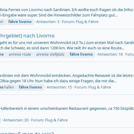
inia Ferries von Livorno nach Sardinien. Ich wollte euch fragen ob die Infos
vi-Eingabe wäre super. Sind die Hinweisschilder zum Fährplatz gut...
Antworten: 3
Forum:
Flug & Fähre
en
fähre
livorno
hrgebiet) nach Livorno
t es für uns mit unserem Wohnmobil (4,0 To.) zum ersten Mal nach Sardinien
h die Schweiz, es sind dann 1200 km. Wie teilt ihr euch so eine Route...
Antworten: 18
For
no
anreise route
anreise stellplatz
fähre
livorno
r Sardinien mit dem Wohnmobil entdecken. Angedachte Reisezeit ist die letz
Olbia gegen 18 Uhr. Nun habe ich dazu einige Fragen, die mir die...
Antworten: 15
Forum:
Flug & Fähre
no
hafen
fähre
livorno
 Hafenbereich in einem unscheinbarem Restaurant gegessen, ca 150 Sitzplät
Antworten: 20
Forum:
Flug & Fähre
kann/muß man da sein?