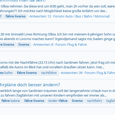
 Olbia nehmen. Da diese erst um 8:00 geht, man 2h vorher da sein soll, wär
ahrungen?? Ich möchte nach Möglichkeit keine große Anfahrt vor der...
Antworten: 12
Forum:
Auto / Bus / Bahn / Motorrad
f
fähre
livorno
.30 mit Grimaldi Lines Richtung Olbia. Ich bin mit meinem 6-jährigen So
bis abends in Livorno machen kann? Irgendjemand sagte mir, baden ginge g
Antworten: 8
Forum:
Flug & Fähre
re
livorno
livorno
orno mit der Nachtfähre (23.15 Uhr) nach Sardinien fahren. Jetzt frag ich
lfall) die Autos im Blick hat und vorallem draußen sitzen kann. Hat...
Antworten: 39
Forum:
Flug & Fähr
rno
hafen
fähre
livorno
nachtfähre
hrpläne doch besser ändern?
wirklich lange von Sardinien träumen soll der langersehnte Urlaub nun in de
u fahren (Tagfahrten mit unseren Kindern empfinden wir immer als...
fähre
kabine
fähre
livorno
kinder+
fähre
livorno
nachtfahrt
tagfah