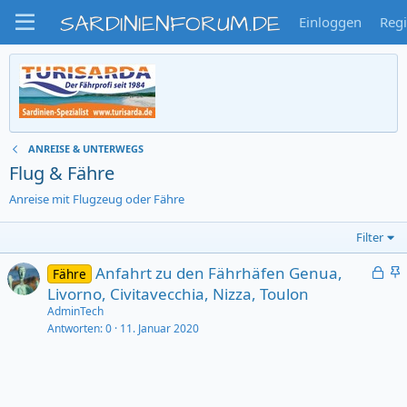
SARDINIENFORUM.DE
Einloggen
Regi
ANREISE & UNTERWEGS
Flug & Fähre
Anreise mit Flugzeug oder Fähre
Filter
G
Anfahrt zu den Fährhäfen Genua,
Fähre
e
i
Livorno, Civitavecchia, Nizza, Toulon
s
c
AdminTech
c
h
Antworten
0
11. Januar 2020
h
t
l
i
o
g
s
e