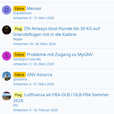
Messer
Fähre
D
Dopodomani
Antworten
8
15. März 2026
ITA Airways lässt Hunde bis 30 KG auf
Flug
Inlandsflügen mit in die Kabine
Beppe
Antworten
39
06. März 2026
Probleme mit Zugang zu MyGNV
Fähre
S
Sardegna Costa Rei
Antworten
3
03. März 2026
GNV Azzurra
Fähre
giovanina
Antworten
4
01. März 2026
Lufthansa ab FRA-OLB / OLB-FRA Sommer
Flug
2026
KSL
Antworten
9
26. Februar 2026