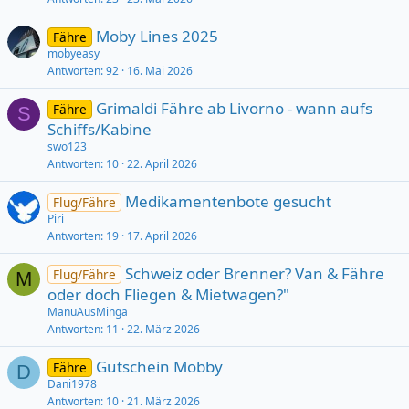
a
g
Moby Lines 2025
Fähre
e
mobyeasy
Antworten
92
16. Mai 2026
Grimaldi Fähre ab Livorno - wann aufs
Fähre
S
Schiffs/Kabine
swo123
Antworten
10
22. April 2026
Medikamentenbote gesucht
Flug/Fähre
Piri
Antworten
19
17. April 2026
Schweiz oder Brenner? Van & Fähre
Flug/Fähre
M
oder doch Fliegen & Mietwagen?"
ManuAusMinga
Antworten
11
22. März 2026
Gutschein Mobby
Fähre
D
Dani1978
Antworten
10
21. März 2026