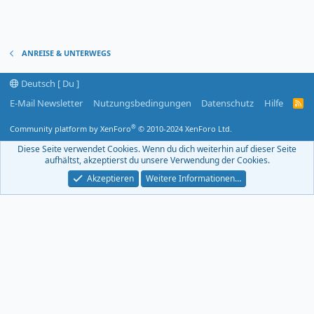
ANREISE & UNTERWEGS
Deutsch [ Du ]
E-Mail Newsletter
Nutzungsbedingungen
Datenschutz
Hilfe
R
S
S
®
Community platform by XenForo
© 2010-2024 XenForo Ltd.
-
F
Diese Seite verwendet Cookies. Wenn du dich weiterhin auf dieser Seite
e
aufhältst, akzeptierst du unsere Verwendung der Cookies.
e
d
Akzeptieren
Weitere Informationen…