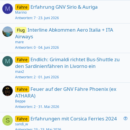
Erfahrung GNV Sirio & Auriga
Fähre
M
Marino
Antworten
7
23. Juni 2026
Interline Abkommen Aero Italia + ITA
Flug
Airways
mare
Antworten
0
04. Juni 2026
Endlich: Grimaldi richtet Bus-Shuttle zu
Fähre
M
den Sardinienfähren in Livorno ein
max2
Antworten
2
01. Juni 2026
Feuer auf der GNV Fähre Phoenix (ex
Fähre
ATHARA)
Beppe
Antworten
2
31. Mai 2026
F
Erfahrungen mit Corsica Ferries 2024
Fähre
S
r
sandi_w
Antworten
23
23. Mai 2026