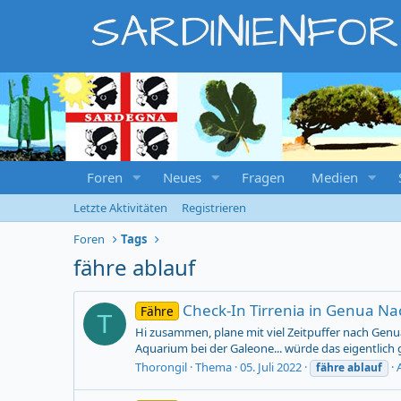
SARDINIENFO
Foren
Neues
Fragen
Medien
Letzte Aktivitäten
Registrieren
Foren
Tags
fähre ablauf
Check-In Tirrenia in Genua Na
Fähre
T
Hi zusammen, plane mit viel Zeitpuffer nach Genua
Aquarium bei der Galeone... würde das eigentlich
Thorongil
Thema
05. Juli 2022
fähre
ablauf