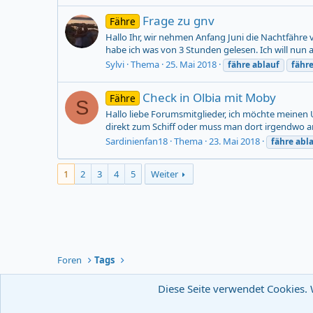
Frage zu gnv
Fähre
Hallo Ihr, wir nehmen Anfang Juni die Nachtfähre
habe ich was von 3 Stunden gelesen. Ich will nun a
Sylvi
Thema
25. Mai 2018
fähre
ablauf
fähr
Check in Olbia mit Moby
Fähre
S
Hallo liebe Forumsmitglieder, ich möchte meinen U
direkt zum Schiff oder muss man dort irgendwo an e
Sardinienfan18
Thema
23. Mai 2018
fähre
abl
1
2
3
4
5
Weiter
Foren
Tags
Diese Seite verwendet Cookies. 
Deutsch [ Du ]