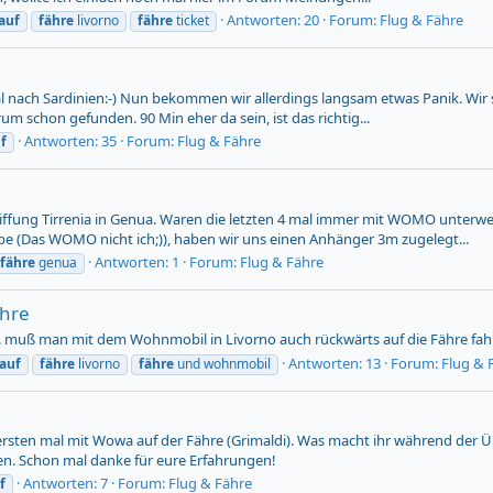
Antworten: 20
Forum:
Flug & Fähre
auf
fähre
livorno
fähre
ticket
al nach Sardinien:-) Nun bekommen wir allerdings langsam etwas Panik. Wir 
um schon gefunden. 90 Min eher da sein, ist das richtig...
Antworten: 35
Forum:
Flug & Fähre
f
iffung Tirrenia in Genua. Waren die letzten 4 mal immer mit WOMO unterw
abe (Das WOMO nicht ich;)), haben wir uns einen Anhänger 3m zugelegt...
Antworten: 1
Forum:
Flug & Fähre
fähre
genua
ähre
. muß man mit dem Wohnmobil in Livorno auch rückwärts auf die Fähre fah
Antworten: 13
Forum:
Flug & 
auf
fähre
livorno
fähre
und wohnmobil
sten mal mit Wowa auf der Fähre (Grimaldi). Was macht ihr während der Ü
llen. Schon mal danke für eure Erfahrungen!
Antworten: 7
Forum:
Flug & Fähre
f