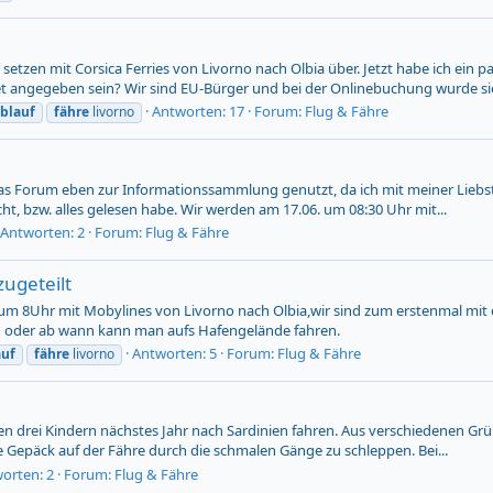
ir setzen mit Corsica Ferries von Livorno nach Olbia über. Jetzt habe ich ein p
 angegeben sein? Wir sind EU-Bürger und bei der Onlinebuchung wurde sie
Antworten: 17
Forum:
Flug & Fähre
blauf
fähre
livorno
 das Forum eben zur Informationssammlung genutzt, da ich mit meiner Lieb
cht, bzw. alles gelesen habe. Wir werden am 17.06. um 08:30 Uhr mit...
Antworten: 2
Forum:
Flug & Fähre
ugeteilt
m 8Uhr mit Mobylines von Livorno nach Olbia,wir sind zum erstenmal mit d
n oder ab wann kann man aufs Hafengelände fahren.
Antworten: 5
Forum:
Flug & Fähre
auf
fähre
livorno
 drei Kindern nächstes Jahr nach Sardinien fahren. Aus verschiedenen Grü
e Gepäck auf der Fähre durch die schmalen Gänge zu schleppen. Bei...
orten: 2
Forum:
Flug & Fähre