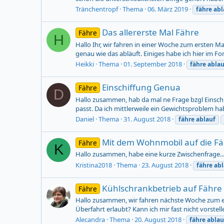
Tränchentropf
Thema
06. März 2019
fähre
abl
Das allererste Mal Fähre
Fähre
H
Hallo Ihr, wir fahren in einer Woche zum ersten M
genau wie das abläuft. Einiges habe ich hier im For
Heikki
Thema
01. September 2018
fähre
ablau
Einschiffung Genua
Fähre
D
Hallo zusammen, hab da mal ne Frage bzgl Einsch
passt. Da ich mittlerweile ein Gewichtsproblem h
Daniel
Thema
31. August 2018
fähre
ablauf
Mit dem Wohnmobil auf die F
Fähre
K
Hallo zusammen, habe eine kurze Zwischenfrage..
Kristina2018
Thema
23. August 2018
fähre
abl
Kühlschrankbetrieb auf Fähre
Fähre
Hallo zusammen, wir fahren nächste Woche zum er
Überfahrt erlaubt? Kann ich mir fast nicht vorste
Alecandra
Thema
20. August 2018
fähre
ablau