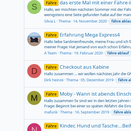
das erste Mal mit einer Fähre-
Fähre
S
Hallo, wir möchten nächsten Sommer mit der Fähr
wenigstens eine Seite gefunden habe auf der man 
Silvia L
Thema
14. November 2020
fähre
abla
Erfahrung Mega Express4
Fähre
Hallo liebe Sardinienfreunde, meine Frau und ich 
meiner Frage: Hat jemand von euch schon Erfahru
A Team
Thema
19. Februar 2020
fähre
ablauf
Checkout aus Kabine
Fähre
D
Hallo zusammen … wir wollen nächstes Jahr die 
Dirk heinze
Thema
05. Dezember 2019
fähre
a
Moby - Wann ist abends Einsch
Fähre
M
Hallo zusammen 5x sind wir in den letzten Jahren
Frage: Beginnt bei einer so späten Abfahrt die Eins
mafunk
Thema
16. September 2019
fähre
abl
Kinder, Hund und Tasche...Bei
Fähre
N