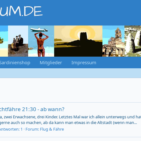
RUM.DE
Sardinienshop
Mitglieder
Impressum
chtfähre 21:30 - ab wann?
, zwei Erwachsene, drei Kinder. Letztes Mal war ich allein unterwegs und ha
 gerne auch so machen, ab da kann man etwas in die Altstadt (wenn man...
Antworten: 1
Forum:
Flug & Fähre