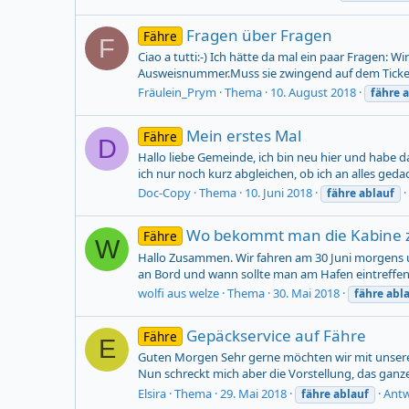
Fragen über Fragen
Fähre
F
Ciao a tutti:-) Ich hätte da mal ein paar Fragen: W
Ausweisnummer.Muss sie zwingend auf dem Ticket
Fräulein_Prym
Thema
10. August 2018
fähre
a
Mein erstes Mal
Fähre
D
Hallo liebe Gemeinde, ich bin neu hier und habe
ich nur noch kurz abgleichen, ob ich an alles geda
Doc-Copy
Thema
10. Juni 2018
fähre
ablauf
Wo bekommt man die Kabine z
Fähre
W
Hallo Zusammen. Wir fahren am 30 Juni morgens u
an Bord und wann sollte man am Hafen eintreffe
wolfi aus welze
Thema
30. Mai 2018
fähre
abl
Gepäckservice auf Fähre
Fähre
E
Guten Morgen Sehr gerne möchten wir mit unseren
Nun schreckt mich aber die Vorstellung, das ganz
Elsira
Thema
29. Mai 2018
Antw
fähre
ablauf