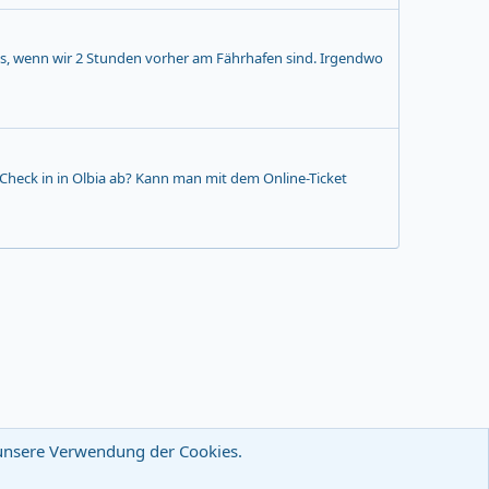
 es, wenn wir 2 Stunden vorher am Fährhafen sind. Irgendwo
 Check in in Olbia ab? Kann man mit dem Online-Ticket
u unsere Verwendung der Cookies.
wsletter
Nutzungsbedingungen
Datenschutz
Hilfe
R
S
S