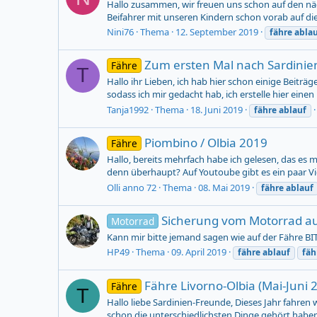
Hallo zusammen, wir freuen uns schon auf den näch
Beifahrer mit unseren Kindern schon vorab auf die 
Nini76
Thema
12. September 2019
fähre
abla
Zum ersten Mal nach Sardinie
Fähre
T
Hallo ihr Lieben, ich hab hier schon einige Beit
sodass ich mir gedacht hab, ich erstelle hier einen
Tanja1992
Thema
18. Juni 2019
fähre
ablauf
Piombino / Olbia 2019
Fähre
Hallo, bereits mehrfach habe ich gelesen, das es 
denn überhaupt? Auf Youtoube gibt es ein paar Vid
Olli anno 72
Thema
08. Mai 2019
fähre
ablauf
Sicherung vom Motorrad au
Motorrad
Kann mir bitte jemand sagen wie auf der Fähre BI
HP49
Thema
09. April 2019
fähre
ablauf
fäh
Fähre Livorno-Olbia (Mai-Juni 2
Fähre
T
Hallo liebe Sardinien-Freunde, Dieses Jahr fahren 
schon die unterschiedlichsten Dinge gehört haben