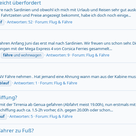
leicht überfordert
e nach Sardinien und obwohl ich mich mit Urlaub und Reisen sehr gut ausk
Fahrtzeiten und Preise angezeigt bekommt, habe ich doch noch einige...
Antworten: 52
Forum:
Flug & Fähre
uf
fahren Anfang Juni das erst mal nach Sardinien. Wir freuen uns schon sehr. D
ngen mit der Mega Express 4 von Corsica Ferries gesammelt...
Antworten: 9
Forum:
Flug & Fähre
fähre
und wohnwagen
GNV Fähre nehmen . Hat jemand eine Ahnung wann man aus der Kabine muss
Antworten: 1
Forum:
Flug & Fähre
blauf
iffung?
 mit der Tirrenia ab Genua gefahren (Abfahrt meist 19.00h), nun erstmals
chiffung auch ca. 1.5-2h vorher, d.h. gegen 20.00h oder schon...
Antworten: 5
Forum:
Flug & Fähre
auf
fahrer zu Fuß?