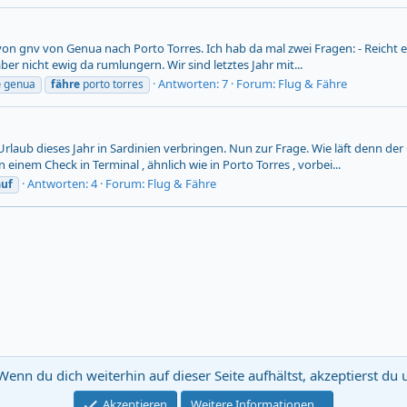
 von gnv von Genua nach Porto Torres. Ich hab da mal zwei Fragen: - Reicht
ber nicht ewig da rumlungern. Wir sind letztes Jahr mit...
Antworten: 7
Forum:
Flug & Fähre
e
genua
fähre
porto torres
rlaub dieses Jahr in Sardinien verbringen. Nun zur Frage. Wie läft denn der
inem Check in Terminal , ähnlich wie in Porto Torres , vorbei...
Antworten: 4
Forum:
Flug & Fähre
auf
Wenn du dich weiterhin auf dieser Seite aufhältst, akzeptierst d
E-Mail Ne
Akzeptieren
Weitere Informationen…