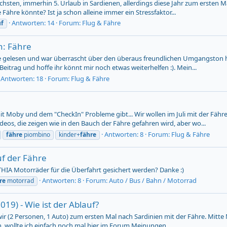
sten, immerhin 5. Urlaub in Sardienen, allerdings diese Jahr zum ersten Mal
Fähre könnte? Ist ja schon alleine immer ein Stressfaktor...
Antworten: 14
Forum:
Flug & Fähre
uf
n: Fähre
räge gelesen und war überrascht über den überaus freundlichen Umgangston
 Beitrag und hoffe ihr könnt mir noch etwas weiterhelfen :). Mein...
Antworten: 18
Forum:
Flug & Fähre
mit Moby und dem "CheckIn" Probleme gibt... Wir wollen im Juli mit der Fähr
eos, die zeigen wie in den Bauch der Fähre gefahren wird, aber wo...
Antworten: 8
Forum:
Flug & Fähre
fähre
piombino
kinder+
fähre
f der Fähre
THIA Motorräder für die Überfahrt gesichert werden? Danke :)
Antworten: 8
Forum:
Auto / Bus / Bahn / Motorrad
re
motorrad
019) - Wie ist der Ablauf?
wir (2 Personen, 1 Auto) zum ersten Mal nach Sardinien mit der Fähre. Mitte M
, wollte ich einfach noch mal hier im Forum Meinungen...