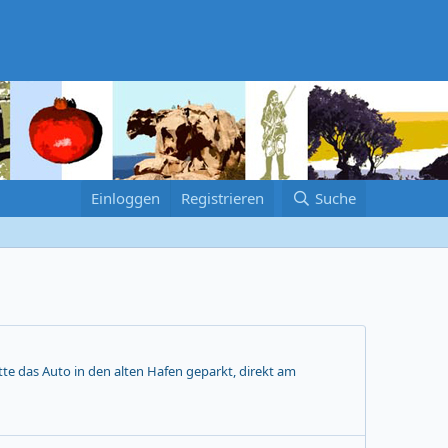
Einloggen
Registrieren
Suche
tte das Auto in den alten Hafen geparkt, direkt am