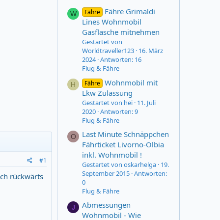
Fähre Grimaldi
Fähre
W
Lines Wohnmobil
Gasflasche mitnehmen
Gestartet von
Worldtraveller123
16. März
2024
Antworten: 16
Flug & Fähre
Wohnmobil mit
Fähre
H
Lkw Zulassung
Gestartet von hei
11. Juli
2020
Antworten: 9
Flug & Fähre
Last Minute Schnäppchen
O
Fährticket Livorno-Olbia
inkl. Wohnmobil !
#1
Gestartet von oskarhelga
19.
September 2015
Antworten:
ch rückwärts
0
Flug & Fähre
Abmessungen
J
Wohnmobil - Wie