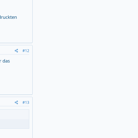
druckten
#12
r das
#13