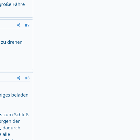
 große Fähre
#7
 zu drehen
#8
iniges beladen
is zum Schluß
orgen der
r, dadurch
 alle