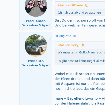
i
Zitat von l200auto:
o
n
Ich hab das ab und zu gesehen
s
:
Bist Du denn schon so oft von
rescueman
Und bei welcher Fährgesellsch
Sehr aktives Mitglied
30. August 2018
Zitat von rocky:
Wir mussten in Golfo Aranci auch 
l200auto
Es gibt absolut keine Regel, alles
Sehr aktives Mitglied
Wobei es doch schon ein unter
der Fähre drehen und dann Rüc
mit Gespann ist nur die Rampe.
noch nicht erlebt, das ein Ges
mare -- Betreffend Livorno -- 
vor der Hafeneinfahrt, die Pas