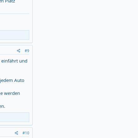
n Platz
#9
 einfährt und
 jedem Auto
le werden
en.
#10