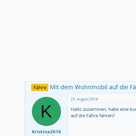
e
t
n
d
s
a
t
t
a
u
r
m
t
e
r
Mit dem Wohnmobil auf die F
Fähre
23. August 2018
K
Hallo zusammen, habe eine ku
auf die Fähre fahren?
Kristina2018