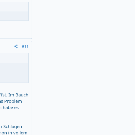
#11
ffst. Im Bauch
das Problem
h habe es
on Schlagen
hon in vollem