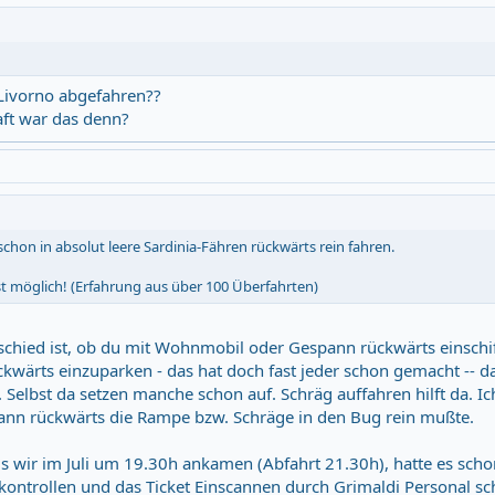
 Livorno abgefahren??
aft war das denn?
schon in absolut leere Sardinia-Fähren rückwärts rein fahren.
 ist möglich! (Erfahrung aus über 100 Überfahrten)
schied ist, ob du mit Wohnmobil oder Gespann rückwärts einschi
kwärts einzuparken - das hat doch fast jeder schon gemacht -- 
 Selbst da setzen manche schon auf. Schräg auffahren hilft da. Ic
pann rückwärts die Rampe bzw. Schräge in den Bug rein mußte.
Als wir im Juli um 19.30h ankamen (Abfahrt 21.30h), hatte es sch
skontrollen und das Ticket Einscannen durch Grimaldi Personal sc