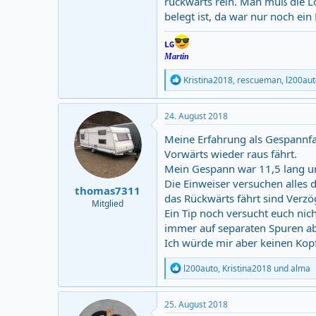
rückwärts rein. Man muß die L
belegt ist, da war nur noch ein 
LG
Martin
R
Kristina2018
,
rescueman
,
l200aut
e
a
c
24. August 2018
t
i
Meine Erfahrung als Gespannfa
o
Vorwärts wieder raus fährt.
n
Mein Gespann war 11,5 lang un
s
:
Die Einweiser versuchen alles
thomas7311
das Rückwärts fährt sind Ver
Mitglied
Ein Tip noch versucht euch ni
immer auf separaten Spuren abg
Ich würde mir aber keinen Kop
R
l200auto
,
Kristina2018
und
alma
e
a
c
25. August 2018
t