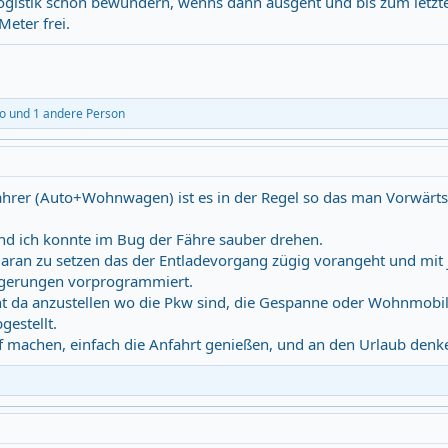
ogistik schon bewundern, wenns dann ausgeht und bis zum letzte
Meter frei.
o
und 1 andere Person
hrer (Auto+Wohnwagen) ist es in der Regel so das man Vorwärts
d ich konnte im Bug der Fähre sauber drehen.
 daran zu setzen das der Entladevorgang zügig vorangeht und mit
zögerungen vorprogrammiert.
cht da anzustellen wo die Pkw sind, die Gespanne oder Wohnmobi
estellt.
f machen, einfach die Anfahrt genießen, und an den Urlaub denk