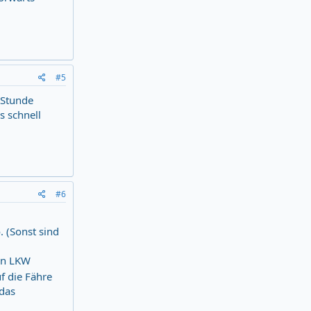
#5
 Stunde
s schnell
#6
. (Sonst sind
den LKW
f die Fähre
 das