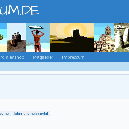
RUM.DE
rdinienshop
Mitglieder
Impressum
ivorno
fähre und wohnmobil