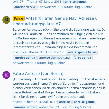
sylli1971
Thema
07. Januar 2018
anreise
genua
Antworten: 30
Forum:
Flug & Fähre
anreise
strecke
Anfahrt Hafen Genua Navi Adresse u
Fähre
M
Übernachtungsplätze A7
So, unser Abreisetag rückt näher... und die Spannung wächst. Da
wir uns als Sardinien - und Fährefahren Neulinge gleich die Kür
mit Wohnwagen und Genua herausgesucht haben meine Frage
an Euch alte Hasen. Was gebt ihr ins Navi ein? Haben
Internettickets von Turrisarda zugeschickt bekommen und...
martinica
Thema
15. August 2017
anfahrt
genua
hafen
anreise
genua
anreise
übernachtung
fähre
genua
Antworten: 53
Forum:
Flug & Fähre
Fähre Anreise [von Berlin]
K
[Anmerkung v. Administration: Dieser Beitrag und Folgebeiträge
wurden aus dem Thema "Ärzte auf Sardinien" rausgezogen und
hierher verschoben, da sie ein anderes Thema behandeln, das in
dieser Rubrik bei ähnl. Fragen besser gefunden wird]. Lieben
Dank für deine Antwort. Wir freuen uns schon auf...
Krümel
Thema
24. Mai 2017
anreise
anreise
genua
Antworten: 21
Forum:
Flug & Fähre
anreise
livorno