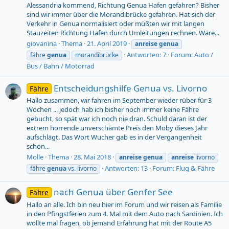
Alessandria kommend, Richtung Genua Hafen gefahren? Bisher
sind wir immer über die Morandibrücke gefahren. Hat sich der
Verkehr in Genua normalisiert oder müßten wir mit langen
Stauzeiten Richtung Hafen durch Umleitungen rechnen. Wäre...
giovanina
Thema
21. April 2019
anreise
genua
Antworten: 7
Forum:
Auto /
fähre
genua
morandibrücke
Bus / Bahn / Motorrad
Entscheidungshilfe Genua vs. Livorno
Fähre
Hallo zusammen, wir fahren im September wieder rüber für 3
Wochen ... jedoch hab ich bisher noch immer keine Fähre
gebucht, so spät war ich noch nie dran. Schuld daran ist der
extrem horrende unverschämte Preis den Moby dieses Jahr
aufschlägt. Das Wort Wucher gab es in der Vergangenheit
schon...
Molle
Thema
28. Mai 2018
anreise
genua
anreise
livorno
Antworten: 13
Forum:
Flug & Fähre
fähre
genua
vs. livorno
nach Genua über Genfer See
Fähre
Hallo an alle. Ich bin neu hier im Forum und wir reisen als Familie
in den Pfingstferien zum 4. Mal mit dem Auto nach Sardinien. Ich
wollte mal fragen, ob jemand Erfahrung hat mit der Route A5