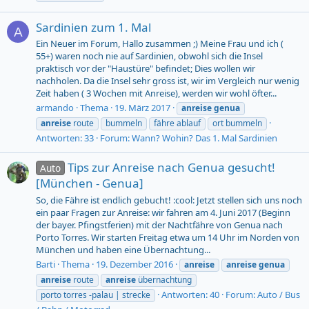
Sardinien zum 1. Mal
A
Ein Neuer im Forum, Hallo zusammen ;) Meine Frau und ich (
55+) waren noch nie auf Sardinien, obwohl sich die Insel
praktisch vor der "Haustüre" befindet; Dies wollen wir
nachholen. Da die Insel sehr gross ist, wir im Vergleich nur wenig
Zeit haben ( 3 Wochen mit Anreise), werden wir wohl öfter...
armando
Thema
19. März 2017
anreise
genua
anreise
route
bummeln
fähre ablauf
ort bummeln
Antworten: 33
Forum:
Wann? Wohin? Das 1. Mal Sardinien
Tips zur Anreise nach Genua gesucht!
Auto
[München - Genua]
So, die Fähre ist endlich gebucht! :cool: Jetzt stellen sich uns noch
ein paar Fragen zur Anreise: wir fahren am 4. Juni 2017 (Beginn
der bayer. Pfingstferien) mit der Nachtfähre von Genua nach
Porto Torres. Wir starten Freitag etwa um 14 Uhr im Norden von
München und haben eine Übernachtung...
Barti
Thema
19. Dezember 2016
anreise
anreise
genua
anreise
route
anreise
übernachtung
Antworten: 40
Forum:
Auto / Bus
porto torres -palau | strecke