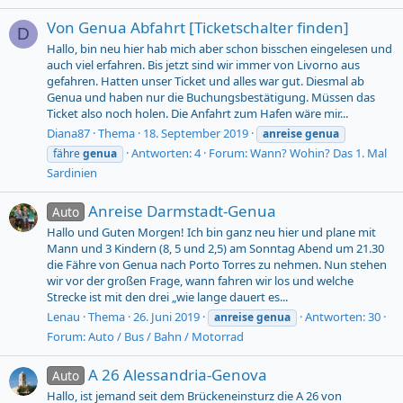
Von Genua Abfahrt [Ticketschalter finden]
D
Hallo, bin neu hier hab mich aber schon bisschen eingelesen und
auch viel erfahren. Bis jetzt sind wir immer von Livorno aus
gefahren. Hatten unser Ticket und alles war gut. Diesmal ab
Genua und haben nur die Buchungsbestätigung. Müssen das
Ticket also noch holen. Die Anfahrt zum Hafen wäre mir...
Diana87
Thema
18. September 2019
anreise
genua
Antworten: 4
Forum:
Wann? Wohin? Das 1. Mal
fähre
genua
Sardinien
Anreise Darmstadt-Genua
Auto
Hallo und Guten Morgen! Ich bin ganz neu hier und plane mit
Mann und 3 Kindern (8, 5 und 2,5) am Sonntag Abend um 21.30
die Fähre von Genua nach Porto Torres zu nehmen. Nun stehen
wir vor der großen Frage, wann fahren wir los und welche
Strecke ist mit den drei „wie lange dauert es...
Lenau
Thema
26. Juni 2019
Antworten: 30
anreise
genua
Forum:
Auto / Bus / Bahn / Motorrad
A 26 Alessandria-Genova
Auto
Hallo, ist jemand seit dem Brückeneinsturz die A 26 von