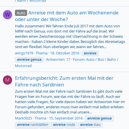
/ Bahn / Motorrad
Anreise mit dem Auto am Wochenende
Auto
W
oder unter der Woche?
Hallo zusammen! Wir fahren Ende Juli 2017 mit dem Auto von
NRW nach Genua, von dort mit der Fähre auf die Insel. Wir
werden einen Zwischenstopp mit Übernachtung in der Schweiz
machen - haben 2 kleine Kinder dabei. Bezüglich des Abreisetags
sind wir flexibel. Nun überlegen wir, wann wir fahren...
wings1979
Thema
18. Oktober 2016
anreise
Antworten: 17
Forum:
Auto / Bus / Bahn /
anreise
genua
Motorrad
Erfahrungsbericht: Zum ersten Mal mit der
M
Fähre nach Sardinien
Zum ersten Mal mit der Fähre nach Sardinien Es gibt doch viele
Fragen hier im Forum, wie das mit der Fähre so läuft. Auch wir
hatten viele Fragen, für viele davon haben wir Antworten hier im
Forum gefunden, anderes muss man einfach mal selbst erleben.
Deshalb möchte ich hier einfach mal unsere...
Mark5025
Thema
15. September 2016
anreise
genua
anreise
raststätten
anreise
route
anreise
stau