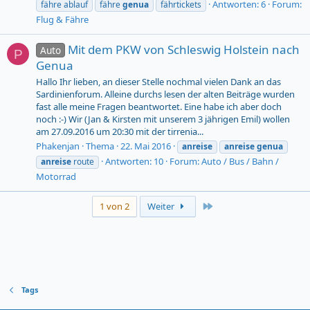
Antworten: 6
Forum:
fähre ablauf
fähre
genua
fährtickets
Flug & Fähre
Mit dem PKW von Schleswig Holstein nach
Auto
P
Genua
Hallo Ihr lieben, an dieser Stelle nochmal vielen Dank an das
Sardinienforum. Alleine durchs lesen der alten Beiträge wurden
fast alle meine Fragen beantwortet. Eine habe ich aber doch
noch :-) Wir (Jan & Kirsten mit unserem 3 jährigen Emil) wollen
am 27.09.2016 um 20:30 mit der tirrenia...
Phakenjan
Thema
22. Mai 2016
anreise
anreise
genua
Antworten: 10
Forum:
Auto / Bus / Bahn /
anreise
route
Motorrad
Last
1 von 2
Weiter
Tags