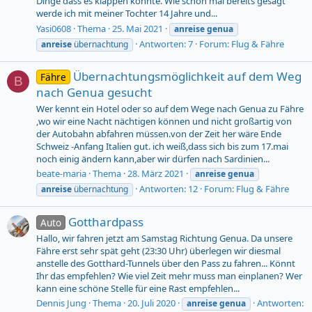
Dinge dass es klappen könnte. Wie schon mal bereits gesagt
werde ich mit meiner Tochter 14 Jahre und...
Yasi0608
Thema
25. Mai 2021
anreise
genua
Antworten: 7
Forum:
Flug & Fähre
anreise
übernachtung
Übernachtungsmöglichkeit auf dem Weg
Fähre
B
nach Genua gesucht
Wer kennt ein Hotel oder so auf dem Wege nach Genua zu Fähre
,wo wir eine Nacht nächtigen können und nicht großartig von
der Autobahn abfahren müssen.von der Zeit her wäre Ende
Schweiz -Anfang Italien gut. ich weiß,dass sich bis zum 17.mai
noch einig ändern kann,aber wir dürfen nach Sardinien...
beate-maria
Thema
28. März 2021
anreise
genua
Antworten: 12
Forum:
Flug & Fähre
anreise
übernachtung
Gotthardpass
Auto
Hallo, wir fahren jetzt am Samstag Richtung Genua. Da unsere
Fähre erst sehr spät geht (23:30 Uhr) überlegen wir diesmal
anstelle des Gotthard-Tunnels über den Pass zu fahren... Könnt
Ihr das empfehlen? Wie viel Zeit mehr muss man einplanen? Wer
kann eine schöne Stelle für eine Rast empfehlen...
Dennis Jung
Thema
20. Juli 2020
Antworten:
anreise
genua