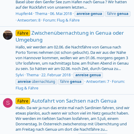
Basel über den Genfer See zum Hafen nach Genua ? Wir hatten
auf der Rückfahrt von unserem letzten...
Hupfer44
Thema
06. Mai 2018
anreise
genua
fähre
genua
Antworten: 8
Forum:
Flug & Fähre
Zwischenübernachtung in Genua oder
Fähre
Umgebung
Hallo, wir werden am 02.06. die Nachtfähre von Genua nach
Porto Torres nehmen (ist schon gebucht). Da wir aus der Nähe
von Hannover kommen, wollen wir am 01.06. morgens gegen 3
Uhr losfahren, um nachmittags bzw. am frühen Abend in Genau
zu sein. So hätten wir am 02.06. noch Zeit, durch Genua zu...
Sylvi
Thema
22. Februar 2018
anreise
genua
Antworten: 7
Forum:
anreise
übernachtung
fähre
genua
Flug & Fähre
Autofahrt von Sachsen nach Genua
Fähre
S
Hallo. Da wir ja nun das erste mal nach Sardinien fahren, sind wir
etwas planlos, auch wenn wir schon viel im Netz gesucht haben.
Wir werden im tiefsten Sachsen losfahren, am 5.Juli, einem
Donnerstag. In Österreich zwischenstop mit Übernchtung und
am Freitag nach Genua um dort die Nachtfähre zu...