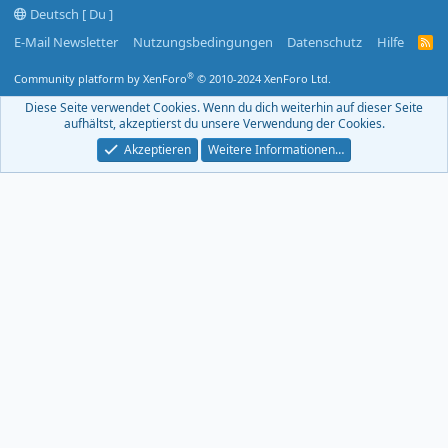
Deutsch [ Du ]
E-Mail Newsletter
Nutzungsbedingungen
Datenschutz
Hilfe
R
S
S
®
Community platform by XenForo
© 2010-2024 XenForo Ltd.
-
F
Diese Seite verwendet Cookies. Wenn du dich weiterhin auf dieser Seite
e
aufhältst, akzeptierst du unsere Verwendung der Cookies.
e
d
Akzeptieren
Weitere Informationen…