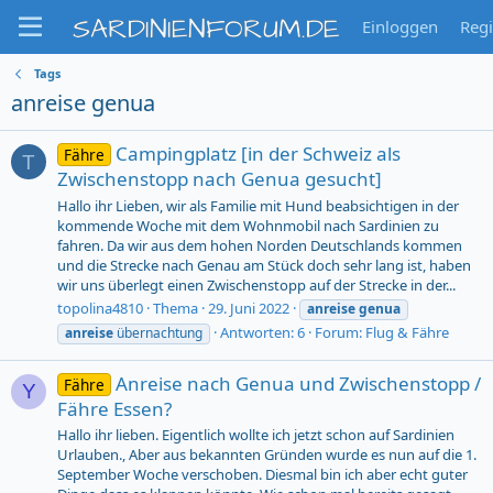
SARDINIENFORUM.DE
Einloggen
Regi
Tags
anreise genua
Campingplatz [in der Schweiz als
Fähre
T
Zwischenstopp nach Genua gesucht]
Hallo ihr Lieben, wir als Familie mit Hund beabsichtigen in der
kommende Woche mit dem Wohnmobil nach Sardinien zu
fahren. Da wir aus dem hohen Norden Deutschlands kommen
und die Strecke nach Genau am Stück doch sehr lang ist, haben
wir uns überlegt einen Zwischenstopp auf der Strecke in der...
topolina4810
Thema
29. Juni 2022
anreise
genua
Antworten: 6
Forum:
Flug & Fähre
anreise
übernachtung
Anreise nach Genua und Zwischenstopp /
Fähre
Y
Fähre Essen?
Hallo ihr lieben. Eigentlich wollte ich jetzt schon auf Sardinien
Urlauben., Aber aus bekannten Gründen wurde es nun auf die 1.
September Woche verschoben. Diesmal bin ich aber echt guter