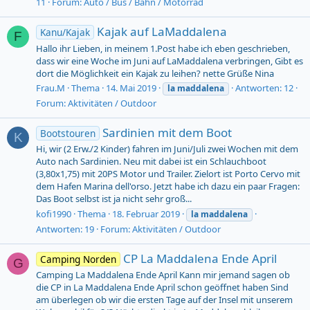
11
Forum:
Auto / Bus / Bahn / Motorrad
Kajak auf LaMaddalena
Kanu/Kajak
F
Hallo ihr Lieben, in meinem 1.Post habe ich eben geschrieben,
dass wir eine Woche im Juni auf LaMaddalena verbringen, Gibt es
dort die Möglichkeit ein Kajak zu leihen? nette Grüße Nina
Frau.M
Thema
14. Mai 2019
Antworten: 12
la
maddalena
Forum:
Aktivitäten / Outdoor
Sardinien mit dem Boot
Bootstouren
K
Hi, wir (2 Erw./2 Kinder) fahren im Juni/Juli zwei Wochen mit dem
Auto nach Sardinien. Neu mit dabei ist ein Schlauchboot
(3,80x1,75) mit 20PS Motor und Trailer. Zielort ist Porto Cervo mit
dem Hafen Marina dell'orso. Jetzt habe ich dazu ein paar Fragen:
Das Boot selbst ist ja nicht sehr groß...
kofi1990
Thema
18. Februar 2019
la
maddalena
Antworten: 19
Forum:
Aktivitäten / Outdoor
CP La Maddalena Ende April
Camping Norden
G
Camping La Maddalena Ende April Kann mir jemand sagen ob
die CP in La Maddalena Ende April schon geöffnet haben Sind
am überlegen ob wir die ersten Tage auf der Insel mit unserem