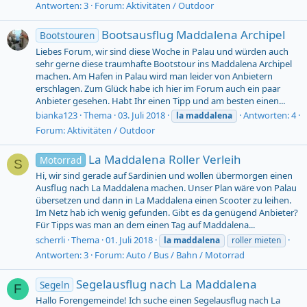
Antworten: 3
Forum:
Aktivitäten / Outdoor
Bootsausflug Maddalena Archipel
Bootstouren
Liebes Forum, wir sind diese Woche in Palau und würden auch
sehr gerne diese traumhafte Bootstour ins Maddalena Archipel
machen. Am Hafen in Palau wird man leider von Anbietern
erschlagen. Zum Glück habe ich hier im Forum auch ein paar
Anbieter gesehen. Habt Ihr einen Tipp und am besten einen...
bianka123
Thema
03. Juli 2018
Antworten: 4
la
maddalena
Forum:
Aktivitäten / Outdoor
La Maddalena Roller Verleih
Motorrad
S
Hi, wir sind gerade auf Sardinien und wollen übermorgen einen
Ausflug nach La Maddalena machen. Unser Plan wäre von Palau
übersetzen und dann in La Maddalena einen Scooter zu leihen.
Im Netz hab ich wenig gefunden. Gibt es da genügend Anbieter?
Für Tipps was man an dem einen Tag auf Maddalena...
scherrli
Thema
01. Juli 2018
la
maddalena
roller mieten
Antworten: 3
Forum:
Auto / Bus / Bahn / Motorrad
Segelausflug nach La Maddalena
Segeln
F
Hallo Forengemeinde! Ich suche einen Segelausflug nach La