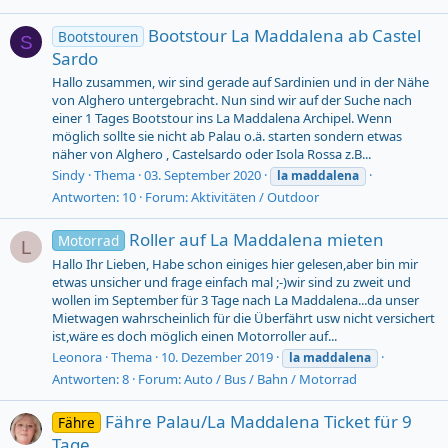
Bootstour La Maddalena ab Castel
Bootstouren
S
Sardo
Hallo zusammen, wir sind gerade auf Sardinien und in der Nähe
von Alghero untergebracht. Nun sind wir auf der Suche nach
einer 1 Tages Bootstour ins La Maddalena Archipel. Wenn
möglich sollte sie nicht ab Palau o.ä. starten sondern etwas
näher von Alghero , Castelsardo oder Isola Rossa z.B...
Sindy
Thema
03. September 2020
la
maddalena
Antworten: 10
Forum:
Aktivitäten / Outdoor
Roller auf La Maddalena mieten
Motorrad
L
Hallo Ihr Lieben, Habe schon einiges hier gelesen,aber bin mir
etwas unsicher und frage einfach mal ;-)wir sind zu zweit und
wollen im September für 3 Tage nach La Maddalena...da unser
Mietwagen wahrscheinlich für die Überfährt usw nicht versichert
ist,wäre es doch möglich einen Motorroller auf...
Leonora
Thema
10. Dezember 2019
la
maddalena
Antworten: 8
Forum:
Auto / Bus / Bahn / Motorrad
Fähre Palau/La Maddalena Ticket für 9
Fähre
Tage