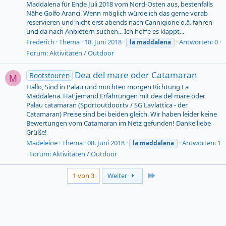
Maddalena für Ende Juli 2018 vom Nord-Osten aus, bestenfalls
Nähe Golfo Aranci. Wenn möglich würde ich das gerne vorab
reservieren und nicht erst abends nach Cannigione o.ä. fahren
und da nach Anbietern suchen... Ich hoffe es klappt...
Frederich
Thema
18. Juni 2018
Antworten: 0
la
maddalena
Forum:
Aktivitäten / Outdoor
Dea del mare oder Catamaran
Bootstouren
M
Hallo, Sind in Palau und möchten morgen Richtung La
Maddalena. Hat jemand Erfahrungen mit dea del mare oder
Palau catamaran (Sportoutdoor.tv / SG Lavlattica - der
Catamaran) Preise sind bei beiden gleich. Wir haben leider keine
Bewertungen vom Catamaran im Netz gefunden! Danke liebe
Grüße!
Madeleine
Thema
08. Juni 2018
Antworten: 1
la
maddalena
Forum:
Aktivitäten / Outdoor
Last
1 von 3
Weiter