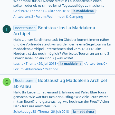
Wohnmobil für 2/3 Nächte direkt in La Maddalena bleiben
sollten, oder ob es sinnvoller ist Tagesausflüge zu machen...
Gerli1974
Thema
12. Oktober 2018
la
maddalena
Antworten: 3
Forum:
Wohnmobil & Camping
Bootstour ins La Maddalena
Bootstouren
T
Archipel
Hallo .. unser Sardinienurlaub im Oktober kommt immer näher
und die Vorfreude steigt wir würden gerne eine Segeltour ins La
maddalena Archipel unternehmen sind vom 1.10-11.10 im
Norden , ist das noch möglich ? Wer bietet Touren an wir sind 3
Erwachsene und ein Kind 7 J was kostet...
tascha
Thema
29. Juli 2018
Antworten: 0
la
maddalena
Forum:
Aktivitäten / Outdoor
Bootsausflug Maddalena Archipel
Bootstouren
S
ab Palau
Hallo Ihr Lieben,.. hat jemand Erfahrung mit Palau Blue Tours
gemacht? Wie war für Euch der Ausflug? Wie viele Leute waren
mit an Board? und ganz wichtig: wie hoch war der Preis? Vielen
Dank für Eure Anworten. LG
Schokoauge88
Thema
26. Juli 2018
la
maddalena