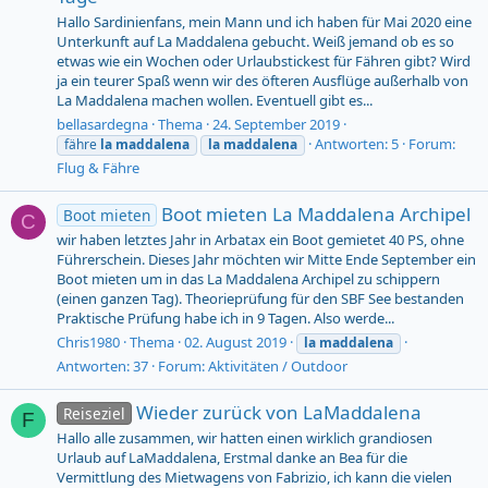
Hallo Sardinienfans, mein Mann und ich haben für Mai 2020 eine
Unterkunft auf La Maddalena gebucht. Weiß jemand ob es so
etwas wie ein Wochen oder Urlaubstickest für Fähren gibt? Wird
ja ein teurer Spaß wenn wir des öfteren Ausflüge außerhalb von
La Maddalena machen wollen. Eventuell gibt es...
bellasardegna
Thema
24. September 2019
Antworten: 5
Forum:
fähre
la
maddalena
la
maddalena
Flug & Fähre
Boot mieten La Maddalena Archipel
Boot mieten
C
wir haben letztes Jahr in Arbatax ein Boot gemietet 40 PS, ohne
Führerschein. Dieses Jahr möchten wir Mitte Ende September ein
Boot mieten um in das La Maddalena Archipel zu schippern
(einen ganzen Tag). Theorieprüfung für den SBF See bestanden
Praktische Prüfung habe ich in 9 Tagen. Also werde...
Chris1980
Thema
02. August 2019
la
maddalena
Antworten: 37
Forum:
Aktivitäten / Outdoor
Wieder zurück von LaMaddalena
Reiseziel
F
Hallo alle zusammen, wir hatten einen wirklich grandiosen
Urlaub auf LaMaddalena, Erstmal danke an Bea für die
Vermittlung des Mietwagens von Fabrizio, ich kann die vielen