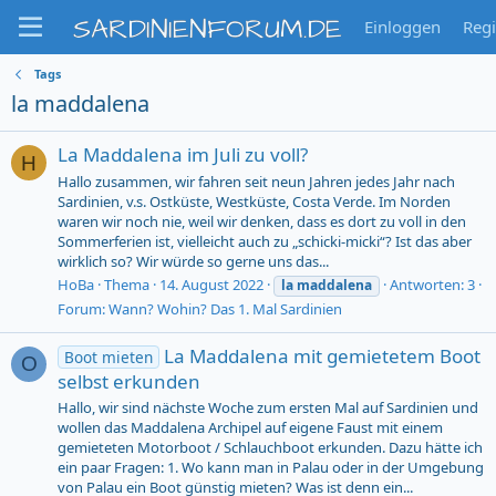
SARDINIENFORUM.DE
Einloggen
Regi
Tags
la maddalena
La Maddalena im Juli zu voll?
H
Hallo zusammen, wir fahren seit neun Jahren jedes Jahr nach
Sardinien, v.s. Ostküste, Westküste, Costa Verde. Im Norden
waren wir noch nie, weil wir denken, dass es dort zu voll in den
Sommerferien ist, vielleicht auch zu „schicki-micki“? Ist das aber
wirklich so? Wir würde so gerne uns das...
HoBa
Thema
14. August 2022
Antworten: 3
la
maddalena
Forum:
Wann? Wohin? Das 1. Mal Sardinien
La Maddalena mit gemietetem Boot
Boot mieten
O
selbst erkunden
Hallo, wir sind nächste Woche zum ersten Mal auf Sardinien und
wollen das Maddalena Archipel auf eigene Faust mit einem
gemieteten Motorboot / Schlauchboot erkunden. Dazu hätte ich
ein paar Fragen: 1. Wo kann man in Palau oder in der Umgebung
von Palau ein Boot günstig mieten? Was ist denn ein...