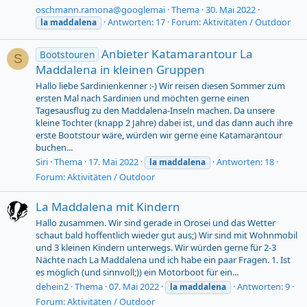
oschmann.ramona@googlemai
Thema
30. Mai 2022
Antworten: 17
Forum:
Aktivitäten / Outdoor
la
maddalena
Anbieter Katamarantour La
Bootstouren
S
Maddalena in kleinen Gruppen
Hallo liebe Sardinienkenner :-) Wir reisen diesen Sommer zum
ersten Mal nach Sardinien und möchten gerne einen
Tagesausflug zu den Maddalena-Inseln machen. Da unsere
kleine Tochter (knapp 2 Jahre) dabei ist, und das dann auch ihre
erste Bootstour wäre, würden wir gerne eine Katamarantour
buchen...
Siri
Thema
17. Mai 2022
Antworten: 18
la
maddalena
Forum:
Aktivitäten / Outdoor
La Maddalena mit Kindern
Hallo zusammen. Wir sind gerade in Orosei und das Wetter
schaut bald hoffentlich wieder gut aus;) Wir sind mit Wohnmobil
und 3 kleinen Kindern unterwegs. Wir würden gerne für 2-3
Nächte nach La Maddalena und ich habe ein paar Fragen. 1. Ist
es möglich (und sinnvoll;)) ein Motorboot für ein...
dehein2
Thema
07. Mai 2022
Antworten: 9
la
maddalena
Forum:
Aktivitäten / Outdoor