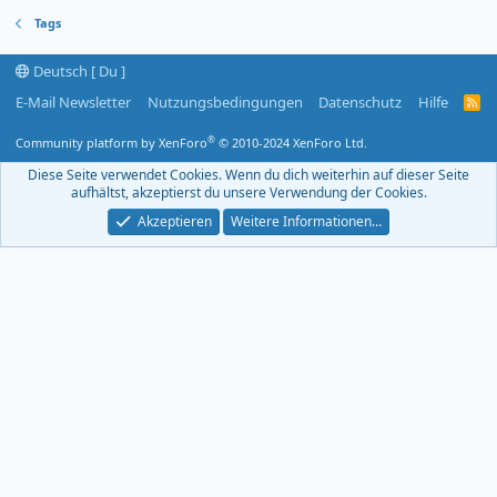
Tags
Deutsch [ Du ]
E-Mail Newsletter
Nutzungsbedingungen
Datenschutz
Hilfe
R
S
S
®
Community platform by XenForo
© 2010-2024 XenForo Ltd.
-
F
Diese Seite verwendet Cookies. Wenn du dich weiterhin auf dieser Seite
e
aufhältst, akzeptierst du unsere Verwendung der Cookies.
e
d
Akzeptieren
Weitere Informationen…