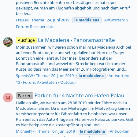
positiven Berichte über ihn nur bestätigen, es hat super
geklappt, wurden am Flughafen abgeholt und nach dem Anruf
bei der...
Frau.M
Thema
24. Juni 2019
Antworten: 5
la
maddalena
Forum:
Reiseberichte
La Madalena - Panoramastraße
Ausflüge
Moin zusammen, wir waren schon mal im La Madalena Archipel
auf einer Bootsour, die uns sehr gefallen hat. Nun die Frage:
Lohnt sich eine Fahrt auf der Insel, besonders auf der
Panoramastraße und wieviel der Strecke liegt wirklich an der
Küste, so dass man das Meer sieht? Zum Fotografieren und...
SpeedyW
Thema
20. Juni 2019
Antworten:
la
maddalena
13
Forum:
Aktivitäten / Outdoor
Parken für 4 Nächte am Hafen Palau
Parken
M
Hallo an alle, wir werden am 28.06.2019 mit der Fähre nach La
Maddalena fahren. Da unser Mietwagen im Mietvertrag keinen
Versicherungsschutz für Fährenfahrten beinhaltet, war unser
Plan einfach das Auto 4 Tage am Hafen von Palau zu parken. Gibt
es hier Parkplätze die kostenpflichtig sind und...
Michael17
Thema
07. Juni 2019
Antworten:
la
maddalena