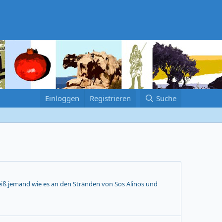
Einloggen
Registrieren
Suche
 Weiß jemand wie es an den Stränden von Sos Alinos und