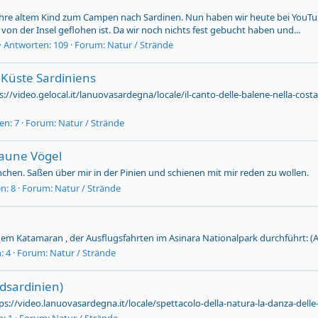
Jahre altem Kind zum Campen nach Sardinen. Nun haben wir heute bei YouTub
on der Insel geflohen ist. Da wir noch nichts fest gebucht haben und...
Antworten: 109
Forum:
Natur / Strände
 Küste Sardiniens
://video.gelocal.it/lanuovasardegna/locale/il-canto-delle-balene-nella-costa
en: 7
Forum:
Natur / Strände
raune Vögel
chen. Saßen über mir in der Pinien und schienen mit mir reden zu wollen.
n: 8
Forum:
Natur / Strände
 einem Katamaran , der Ausflugsfahrten im Asinara Nationalpark durchführt:
: 4
Forum:
Natur / Strände
üdsardinien)
ttps://video.lanuovasardegna.it/locale/spettacolo-della-natura-la-danza-dell