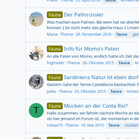
Frank
Thema
22. April 2018
Antworten
fauna
Der Palmrüssler
Fauna
Was machen eure Palmen. Bei wem hat sie überleb
können :( Ist nicht mehr das gleiche Haus :( Unsere
Maria
Thema
29. November 2016
fauna
gar
Info für Momo's Paten
Fauna
An alle Paten von Momo, endlich hatte ich Zeit de
highsider
Thema
26. Oktober 2015
An
fauna
Sardiniens Natur ist eben doch
Fauna
Gestern nahe der Terme Casteldoria beobachtet: Pa
peko
Thema
23. Oktober 2015
Antwor
fauna
Mücken an der Costa Rei?
Fauna
T
Hallo zusammen, wir fahren nächste Woche an die C
ob hier jemand im Forum ist, der momentan in de
tobias73
Thema
16. Mai 2015
fauna
mücken