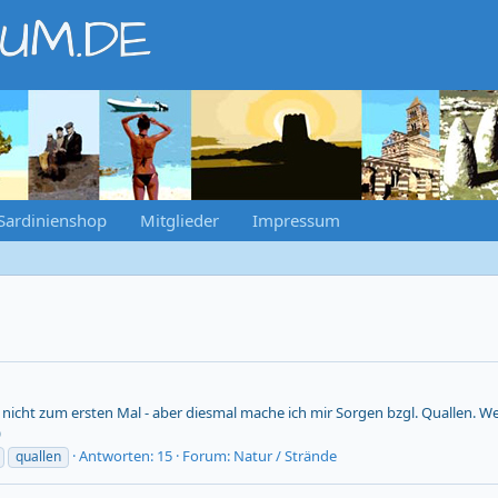
RUM.DE
Sardinienshop
Mitglieder
Impressum
s - nicht zum ersten Mal - aber diesmal mache ich mir Sorgen bzgl. Quallen.
)
Antworten: 15
Forum:
Natur / Strände
quallen