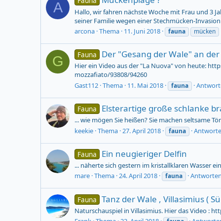
Fauna
A
Hallo, wir fahren nächste Woche mit Frau und 3 
seiner Familie wegen einer Stechmücken-Invasion v
arcona
Thema
11. Juni 2018
fauna
mücken
Der "Gesang der Wale" an der
Fauna
G
Hier ein Video aus der "La Nuova" von heute: https
mozzafiato/93808/94260
Gast112
Thema
11. Mai 2018
Antwort
fauna
Elsterartige große schlanke b
Fauna
... wie mögen Sie heißen? Sie machen seltsame Tön
keekie
Thema
27. April 2018
Antworte
fauna
Ein neugieriger Delfin
Fauna
... näherte sich gestern im kristallklaren Wasser
mare
Thema
24. April 2018
Antworten
fauna
Tanz der Wale , Villasimius ( S
Fauna
Naturschauspiel in Villasimius. Hier das Video : h