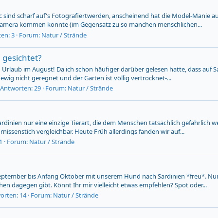
c sind scharf auf's Fotografiertwerden, anscheinend hat die Model-Manie au
e Kamera kommen konnte (im Gegensatz zu so manchen menschlichen...
en: 3
Forum:
Natur / Strände
 gesichtet?
Urlaub im August! Da ich schon häufiger darüber gelesen hatte, dass auf Sa
 ewig nicht geregnet und der Garten ist völlig vertrocknet-...
Antworten: 29
Forum:
Natur / Strände
rdinien nur eine einzige Tierart, die dem Menschen tatsächlich gefährlich w
nissenstich vergleichbar. Heute Früh allerdings fanden wir auf...
1
Forum:
Natur / Strände
te September bis Anfang Oktober mit unserem Hund nach Sardinien *freu*. N
n dagegen gibt. Könnt Ihr mir vielleicht etwas empfehlen? Spot oder...
orten: 14
Forum:
Natur / Strände