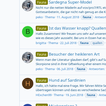
Sardegna Super-Model
Fauna
Nicht nur die netten Mäderln auf vox/pro7/RTL et
Gottesanbeterin, die gar nicht nah genug an di
peko
Thema
11. August 2018
Antwort
fauna
Ist das Wasser knapp? Quallen
Fauna
B
Hallo Zusammen! Wir freuen uns sehr auf unseren 
wie es dieses Jahr aussieht. Bei uns in Essen hat es
brigitta
Thema
22. Juli 2018
fauna
quallen
Besucher der heikleren Art
Fauna
Wenn man der Literatur glauben darf, gibt's auf Sa
Skorpione sind in ihrer Giftwirkung eher einem Hor
peko
Thema
06. Juli 2018
Antworten: 
fauna
Hund auf Sardinien
Fauna
H
Hallo, ich hätte mal eine Frage. Wir fahren Mit
übertragen können und dass es verschiedene Sache
HExchen99
Thema
19. Juni 2018
Antw
fauna
Mückenplage ?