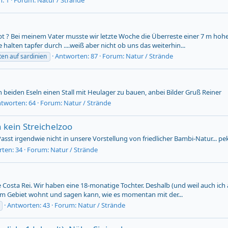
: 1
Forum:
Natur / Strände
t ? Bei meinem Vater musste wir letzte Woche die Überreste einer 7 m ho
 halten tapfer durch ....weiß aber nicht ob uns das weiterhin...
Antworten: 87
Forum:
Natur / Strände
ten auf sardinien
n beiden Eseln einen Stall mit Heulager zu bauen, anbei Bilder Gruß Reiner
tworten: 64
Forum:
Natur / Strände
 kein Streichelzoo
sst irgendwie nicht in unsere Vorstellung von friedlicher Bambi-Natur... pe
ten: 34
Forum:
Natur / Strände
osta Rei. Wir haben eine 18-monatige Tochter. Deshalb (und weil auch ich al
m Gebiet wohnt und sagen kann, wie es momentan mit der...
Antworten: 43
Forum:
Natur / Strände