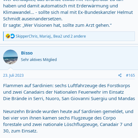
haben und damit automatisch mit Erderwärmung und
Klimawandel… - sollte sich mal mit Ex-Bundeskanzler Helmut
Schmidt auseinandersetzen.
Er sagte: „Wer Visionen hat, sollte zum Arzt gehen.“
R
SkipperChris
,
MariaJ.
,
Bea2
und 2 andere
e
a
c
Bisso
t
Sehr aktives Mitglied
i
o
n
s
23. Juli 2023
#165
:
Flammen auf Sardinien: sechs Luftfahrzeuge des Forstkorps
und zwei Canadairs der Nationalen Feuerwehr im Einsatz
Die Brände in Serri, Nuoro, San Giovanni Suergiu und Mandas
Neunzehn Brände wurden heute auf Sardinien gemeldet, und
bei vier von ihnen kamen sechs Flugzeuge des Corpo
forestale und zwei nationale Löschflugzeuge, Canadair 7 und
30, zum Einsatz.