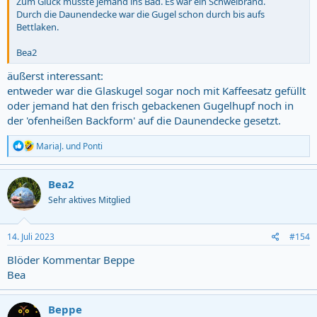
Zum Glück musste jemand ins Bad. Es war ein Schwelbrand.
Durch die Daunendecke war die Gugel schon durch bis aufs
Bettlaken.
Bea2
äußerst interessant:
entweder war die Glaskugel sogar noch mit Kaffeesatz gefüllt
oder jemand hat den frisch gebackenen Gugelhupf noch in
der 'ofenheißen Backform' auf die Daunendecke gesetzt.
R
MariaJ.
und
Ponti
e
a
c
Bea2
t
Sehr aktives Mitglied
i
o
n
s
14. Juli 2023
#154
:
Blöder Kommentar Beppe
Bea
Beppe