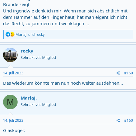
Brände zeigt.
Und irgendwie denk ich mir: Wenn man sich absichtlich mit
dem Hammer auf den Finger haut, hat man eigentlich nicht
das Recht, zu jammern und wehklagen ...
R
MariaJ.
und
rocky
e
a
c
rocky
t
Sehr aktives Mitglied
i
o
n
s
14. Juli 2023
#159
:
Das wiederum könnte man nun noch weiter ausdehnen...
MariaJ.
M
Sehr aktives Mitglied
14. Juli 2023
#160
Glaskugel: