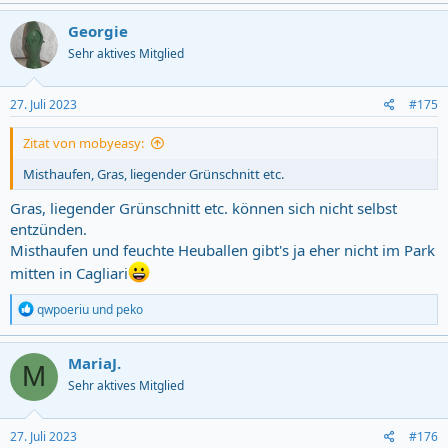
Georgie
Sehr aktives Mitglied
27. Juli 2023
#175
Zitat von mobyeasy:
Misthaufen, Gras, liegender Grünschnitt etc.
Gras, liegender Grünschnitt etc. können sich nicht selbst
entzünden.
Misthaufen und feuchte Heuballen gibt's ja eher nicht im Park
mitten in Cagliari
R
qwpoeriu
und
peko
e
a
c
MariaJ.
M
t
Sehr aktives Mitglied
i
o
n
s
27. Juli 2023
#176