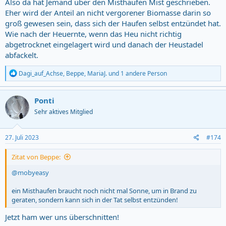
Also da hat Jemand über den Misthaufen Mist geschrieben.
Eher wird der Anteil an nicht vergorener Biomasse darin so
groß gewesen sein, dass sich der Haufen selbst entzündet hat.
Wie nach der Heuernte, wenn das Heu nicht richtig
abgetrocknet eingelagert wird und danach der Heustadel
abfackelt.
R
Dagi_auf_Achse
,
Beppe
,
MariaJ.
und 1 andere Person
e
a
c
Ponti
t
Sehr aktives Mitglied
i
o
n
s
27. Juli 2023
#174
:
Zitat von Beppe:
@mobyeasy
ein Misthaufen braucht noch nicht mal Sonne, um in Brand zu
geraten, sondern kann sich in der Tat selbst entzünden!
Jetzt ham wer uns überschnitten!