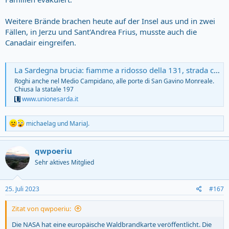
Weitere Brände brachen heute auf der Insel aus und in zwei
Fällen, in Jerzu und Sant'Andrea Frius, musste auch die
Canadair eingreifen.
La Sardegna brucia: fiamme a ridosso della 131, strada chiusa nell’Oristanese. Bloccata la circolazione dei treni - L'Unione Sarda.it
Roghi anche nel Medio Campidano, alle porte di San Gavino Monreale.
Chiusa la statale 197
www.unionesarda.it
R
michaelag
und
MariaJ.
e
a
c
qwpoeriu
t
Sehr aktives Mitglied
i
o
n
s
25. Juli 2023
#167
:
Zitat von qwpoeriu:
Die NASA hat eine europäische Waldbrandkarte veröffentlicht. Die