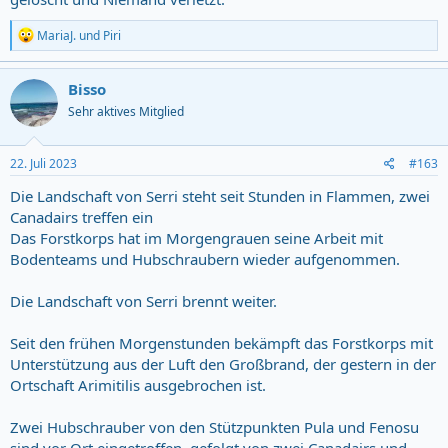
R
MariaJ.
und
Piri
e
a
c
Bisso
t
Sehr aktives Mitglied
i
o
n
s
22. Juli 2023
#163
:
Die Landschaft von Serri steht seit Stunden in Flammen, zwei
Canadairs treffen ein
Das Forstkorps hat im Morgengrauen seine Arbeit mit
Bodenteams und Hubschraubern wieder aufgenommen.
Die Landschaft von Serri brennt weiter.
Seit den frühen Morgenstunden bekämpft das Forstkorps mit
Unterstützung aus der Luft den Großbrand, der gestern in der
Ortschaft Arimitilis ausgebrochen ist.
Zwei Hubschrauber von den Stützpunkten Pula und Fenosu
sind vor Ort eingetroffen, gefolgt von zwei Canadairs und