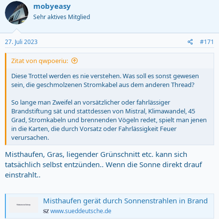
c
mobyeasy
t
Sehr aktives Mitglied
i
o
n
s
27. Juli 2023
#171
:
Zitat von qwpoeriu:
Diese Trottel werden es nie verstehen. Was soll es sonst gewesen
sein, die geschmolzenen Stromkabel aus dem anderen Thread?
So lange man Zweifel an vorsätzlicher oder fahrlässiger
Brandstiftung sät und stattdessen von Mistral, Klimawandel, 45
Grad, Stromkabeln und brennenden Vögeln redet, spielt man jenen
in die Karten, die durch Vorsatz oder Fahrlässigkeit Feuer
verursachen.
Misthaufen, Gras, liegender Grünschnitt etc. kann sich
tatsächlich selbst entzünden.. Wenn die Sonne direkt drauf
einstrahlt..
Misthaufen gerät durch Sonnenstrahlen in Brand
www.sueddeutsche.de