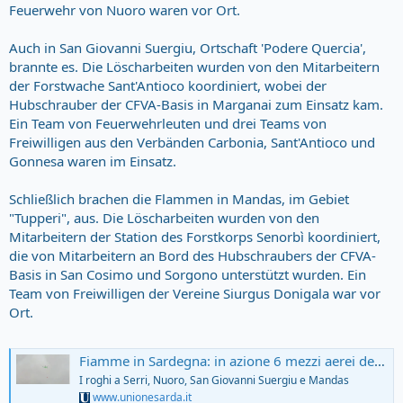
Feuerwehr von Nuoro waren vor Ort.
Auch in San Giovanni Suergiu, Ortschaft 'Podere Quercia',
brannte es. Die Löscharbeiten wurden von den Mitarbeitern
der Forstwache Sant'Antioco koordiniert, wobei der
Hubschrauber der CFVA-Basis in Marganai zum Einsatz kam.
Ein Team von Feuerwehrleuten und drei Teams von
Freiwilligen aus den Verbänden Carbonia, Sant'Antioco und
Gonnesa waren im Einsatz.
Schließlich brachen die Flammen in Mandas, im Gebiet
"Tupperi", aus. Die Löscharbeiten wurden von den
Mitarbeitern der Station des Forstkorps Senorbì koordiniert,
die von Mitarbeitern an Bord des Hubschraubers der CFVA-
Basis in San Cosimo und Sorgono unterstützt wurden. Ein
Team von Freiwilligen der Vereine Siurgus Donigala war vor
Ort.
Fiamme in Sardegna: in azione 6 mezzi aerei del Corpo forestale e due Canadair dell’antincendio nazionale - L'Unione Sarda.it
I roghi a Serri, Nuoro, San Giovanni Suergiu e Mandas
www.unionesarda.it