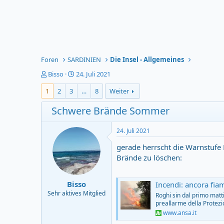
Foren
SARDINIEN
Die Insel - Allgemeines
T
S
Bisso
24. Juli 2021
h
t
1
2
3
…
8
Weiter
e
a
m
r
Schwere Brände Sommer
e
t
n
d
s
a
24. Juli 2021
t
t
a
u
gerade herrscht die Warnstufe 
r
m
Brände zu löschen:
t
e
r
Bisso
Incendi: ancora fiam
Sehr aktives Mitglied
Roghi sin dal primo matt
preallarme della Protezi
www.ansa.it