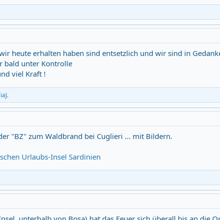
 wir heute erhalten haben sind entsetzlich und wir sind in Gedank
r bald unter Kontrolle
d viel Kraft !
iaJ.
der "BZ" zum Waldbrand bei Cuglieri ... mit Bildern.
schen Urlaubs-Insel Sardinien
nsel, unterhalb von Bosa) hat das Feuer sich überall bis an die 