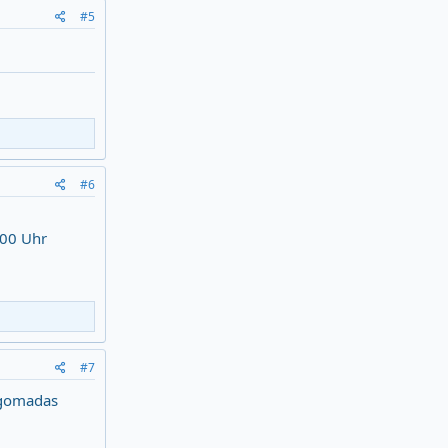
#5
#6
:00 Uhr
#7
Magomadas