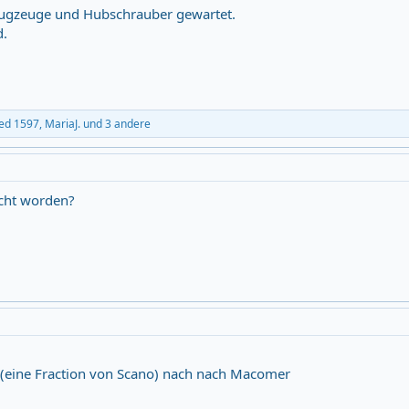
lugzeuge und Hubschrauber gewartet.
d.
ied 1597
,
MariaJ.
und 3 andere
scht worden?
o (eine Fraction von Scano) nach nach Macomer