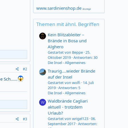
www.sardinienshop.de
Anzeige
Themen mit ähnl. Begriffen
Kein Blitzableiter –
Brände in Bosa und
Alghero
Gestartet von Beppe
25.
Oktober 2019
Antworten: 30
Die Insel - Allgemeines
#2
Traurig....wieder Brände
auf der Insel
 Sch......
Gestartet von wolfi
14. Juli
2019
Antworten: 5
Die Insel - Allgemeines
Waldbrände Cagliari
W
aktuell - trotzdem
Urlaub?
Gestartet von wrigel123
06.
#3
September 2017
Antworten: