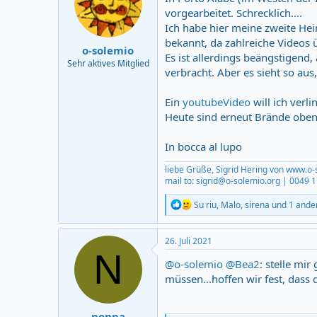
o
vorgearbeitet. Schrecklich....
n
Ich habe hier meine zweite Heim
s
:
bekannt, da zahlreiche Videos ü
o-solemio
Es ist allerdings beängstigend,
Sehr aktives Mitglied
verbracht. Aber es sieht so aus
Ein
youtubeVideo
will ich verl
Heute sind erneut Brände oben
In bocca al lupo
liebe Grüße, Sigrid Hering von www.o-
mail to: sigrid@o-solemio.org | 0049
R
Su riu
,
Malo
,
sirena
und 1 ande
e
a
c
26. Juli 2021
t
N
i
@o-solemio
@Bea2
: stelle mi
o
müssen...hoffen wir fest, dass
n
s
:
nonna