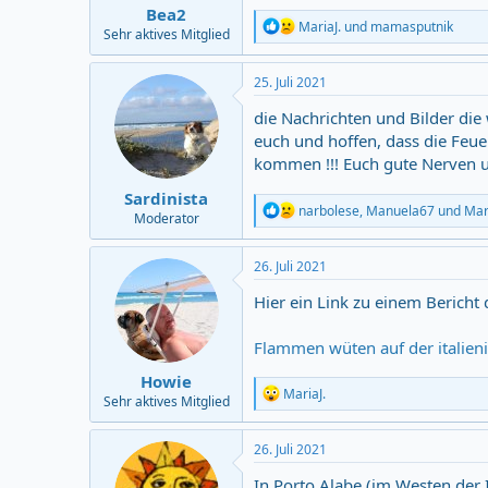
Bea2
R
MariaJ.
und
mamasputnik
Sehr aktives Mitglied
e
a
c
25. Juli 2021
t
i
die Nachrichten und Bilder die
o
euch und hoffen, dass die Feue
n
kommen !!! Euch gute Nerven un
s
:
Sardinista
R
narbolese
,
Manuela67
und
Mar
Moderator
e
a
c
26. Juli 2021
t
i
Hier ein Link zu einem Bericht 
o
n
Flammen wüten auf der italieni
s
:
Howie
R
MariaJ.
Sehr aktives Mitglied
e
a
c
26. Juli 2021
t
i
In Porto Alabe (im Westen der I