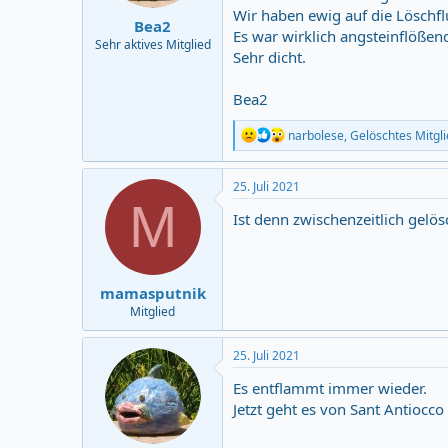
:
Wir haben ewig auf die Löschf
Bea2
Es war wirklich angsteinflößen
Sehr aktives Mitglied
Sehr dicht.
Bea2
R
narbolese
,
Gelöschtes Mitgl
e
a
c
25. Juli 2021
t
M
i
Ist denn zwischenzeitlich gelö
o
n
s
:
mamasputnik
Mitglied
25. Juli 2021
Es entflammt immer wieder.
Jetzt geht es von Sant Antiocc