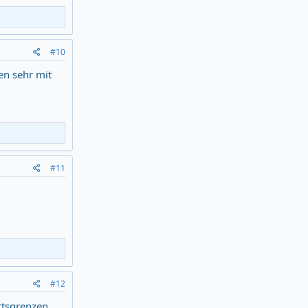
#10
en sehr mit
#11
#12
Ortsgrenzen