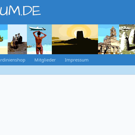
RUM.DE
rdinienshop
Mitglieder
Impressum