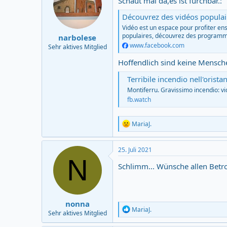
Schaut mal da,es ist furchbar.:
o
n
Découvrez des vidéos populai
s
Vidéo est un espace pour profiter e
:
populaires, découvrez des programme
narbolese
www.facebook.com
Sehr aktives Mitglied
Hoffendlich sind keine Mensch
Terribile incendio nell'oristanese | Mont
Montiferru. Gravissimo incendio: vi
fb.watch
R
MariaJ.
e
a
c
25. Juli 2021
t
N
i
Schlimm... Wünsche allen Betro
o
n
s
:
nonna
R
MariaJ.
Sehr aktives Mitglied
e
a