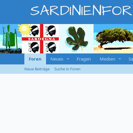
SARDINIENFO
Foren
Neues
Fragen
Medien
Sa
Neue Beiträge
Suche in Foren