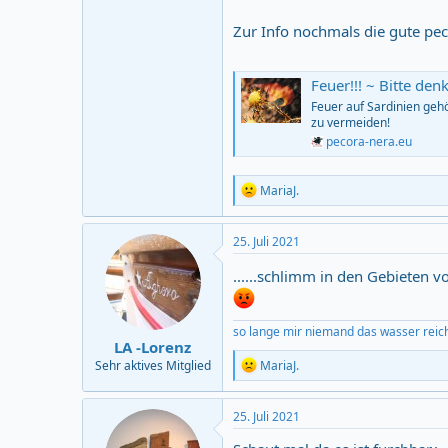
Zur Info nochmals die gute pec
Feuer!!! ~ Bitte denkt mit, hel
Feuer auf Sardinien geh
zu vermeiden!
pecora-nera.eu
R
MariaJ.
e
a
c
25. Juli 2021
t
i
......schlimm in den Gebieten vo
o
n
s
so lange mir niemand das wasser reic
:
LA -Lorenz
R
MariaJ.
Sehr aktives Mitglied
e
a
c
25. Juli 2021
t
i