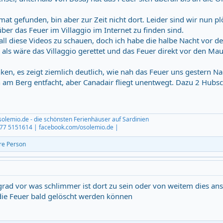
at gefunden, bin aber zur Zeit nicht dort. Leider sind wir nun pl
ber das Feuer im Villaggio im Internet zu finden sind.
 all diese Videos zu schauen, doch ich habe die halbe Nacht vor 
, als wäre das Villaggio gerettet und das Feuer direkt vor den Ma
inken, es zeigt ziemlich deutlich, wie nah das Feuer uns gestern Na
 am Berg entfacht, aber Canadair fliegt unentwegt. Dazu 2 Hubsc
solemio.de - die schönsten Ferienhäuser auf Sardinien
 177 5151614 | facebook.com/osolemio.de |
re Person
r grad vor was schlimmer ist dort zu sein oder von weitem dies a
 die Feuer bald gelöscht werden können