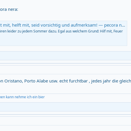
ora nera:
ft mit, seid vorsichtig und aufmerksam! — pecora nera ~ Reiseblog und Reiseführer aus Sardinien
ören leider zu jedem Sommer dazu. Egal aus welchem Grund: Hilf mit, Feuer
n Oristano, Porto Alabe usw. echt furchtbar , jedes jahr die gleiche
hen kann nehme ich ein bier