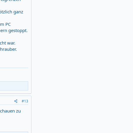
ötzlich ganz
dem PC
uern gestoppt.
cht war.
hrauber.
#13
nschauen zu