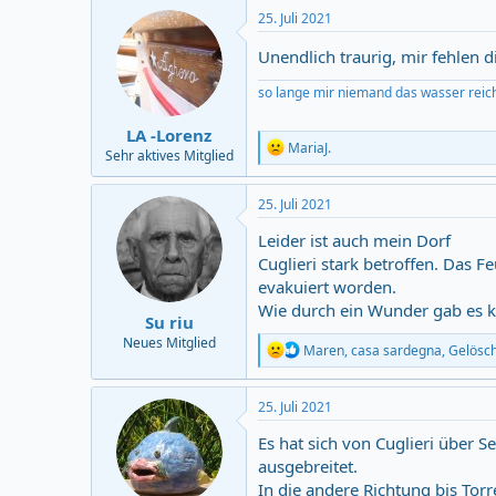
c
25. Juli 2021
t
i
Unendlich traurig, mir fehlen 
o
n
so lange mir niemand das wasser reic
s
:
LA -Lorenz
R
MariaJ.
Sehr aktives Mitglied
e
a
c
25. Juli 2021
t
i
Leider ist auch mein Dorf
o
Cuglieri stark betroffen. Das F
n
evakuiert worden.
s
:
Wie durch ein Wunder gab es kei
Su riu
Neues Mitglied
R
Maren
,
casa sardegna
,
Gelösch
e
a
c
25. Juli 2021
t
i
Es hat sich von Cuglieri über
o
ausgebreitet.
n
In die andere Richtung bis Torr
s