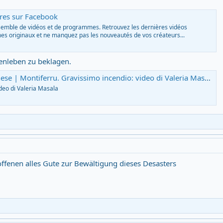
res sur Facebook
nsemble de vidéos et de programmes. Retrouvez les dernières vidéos
s originaux et ne manquez pas les nouveautés de vos créateurs...
enleben zu beklagen.
iferru. Gravissimo incendio: video di Valeria Masala | By Vistanet Sardegna | Facebook
deo di Valeria Masala
ffenen alles Gute zur Bewältigung dieses Desasters