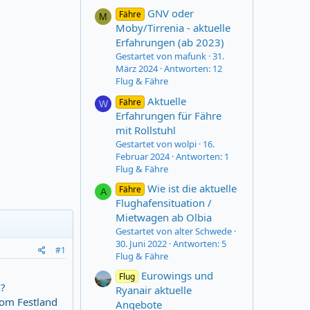
GNV oder
Fähre
M
Moby/Tirrenia - aktuelle
Erfahrungen (ab 2023)
Gestartet von mafunk
31.
März 2024
Antworten: 12
Flug & Fähre
Aktuelle
Fähre
W
Erfahrungen für Fähre
mit Rollstuhl
Gestartet von wolpi
16.
Februar 2024
Antworten: 1
Flug & Fähre
Wie ist die aktuelle
Fähre
A
Flughafensituation /
Mietwagen ab Olbia
Gestartet von alter Schwede
30. Juni 2022
Antworten: 5
#1
Flug & Fähre
Eurowings und
Flug
n?
Ryanair aktuelle
vom Festland
Angebote