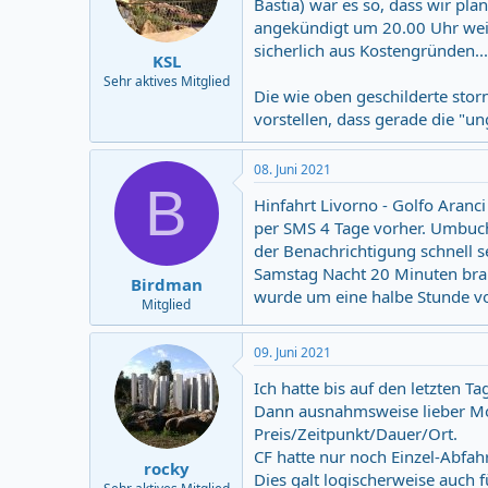
Bastia) war es so, dass wir p
n
angekündigt um 20.00 Uhr weiter
s
:
sicherlich aus Kostengründen...
KSL
Sehr aktives Mitglied
Die wie oben geschilderte stor
vorstellen, dass gerade die "un
08. Juni 2021
B
Hinfahrt Livorno - Golfo Aranc
per SMS 4 Tage vorher. Umbuch
der Benachrichtigung schnell se
Samstag Nacht 20 Minuten brau
Birdman
wurde um eine halbe Stunde vo
Mitglied
09. Juni 2021
Ich hatte bis auf den letzten Ta
Dann ausnahmsweise lieber 
Preis/Zeitpunkt/Dauer/Ort.
CF hatte nur noch Einzel-Abfah
rocky
Dies galt logischerweise auch f