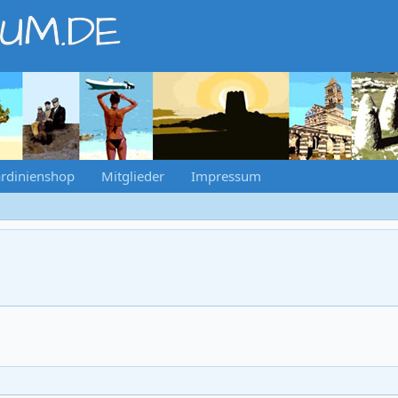
RUM.DE
rdinienshop
Mitglieder
Impressum