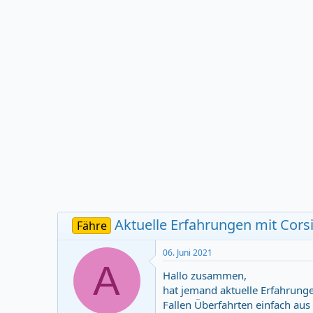
e
t
n
d
s
a
t
t
a
u
r
m
t
e
r
Aktuelle Erfahrungen mit Corsi
Fähre
06. Juni 2021
A
Hallo zusammen,
hat jemand aktuelle Erfahrunge
Fallen Überfahrten einfach aus