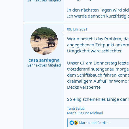
Sehr aktives Mitglied
In den nächsten Tagen wird sic
Ich werde dennoch kurzfristig 
09. Juni 2021
Worin besteht das Problem, das
angegebenen Zeitpunkt anko
Umgekehrt wäre schlechter.
casa sardegna
Unser CF am Donnerstag letzte
Sehr aktives Mitglied
trotzdemminutengenau morgens 
dem Schiffsbauch fahren konnte
dreimaligem Aufruf ihr Womo 
Decks versperrte.
So eilig scheinen es Einige dan
Tanti Saluti
Maria Pia und Michael
R
Maren
und
Sardist
e