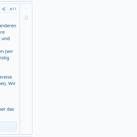
Z
#11
u
0
s
 anderen
t
i
ere
m
t und
m
u
n (wir
n
istig
g
kreise
ei). Wir
ber das