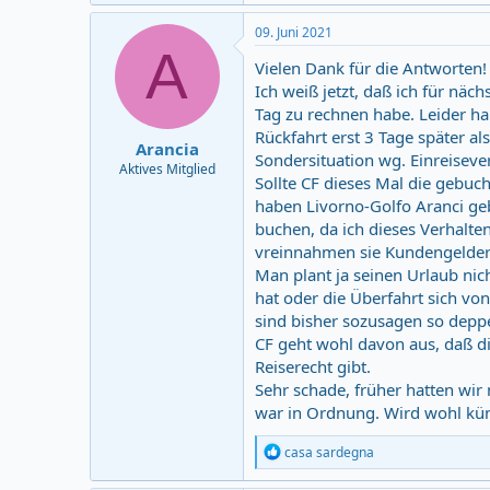
a
c
09. Juni 2021
t
A
i
Vielen Dank für die Antworten!
o
Ich weiß jetzt, daß ich für nä
n
Tag zu rechnen habe. Leider h
s
:
Rückfahrt erst 3 Tage später al
Arancia
Sondersituation wg. Einreisev
Aktives Mitglied
Sollte CF dieses Mal die gebu
haben Livorno-Golfo Aranci ge
buchen, da ich dieses Verhalte
vreinnahmen sie Kundengelder 
Man plant ja seinen Urlaub nic
hat oder die Überfahrt sich vo
sind bisher sozusagen so deppe
CF geht wohl davon aus, daß di
Reiserecht gibt.
Sehr schade, früher hatten wir
war in Ordnung. Wird wohl kü
R
casa sardegna
e
a