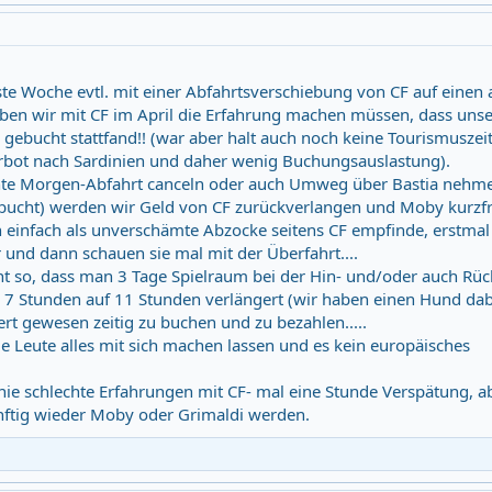
chste Woche evtl. mit einer Abfahrtsverschiebung von CF auf einen
aben wir mit CF im April die Erfahrung machen müssen, dass uns
s gebucht stattfand!! (war aber halt auch noch keine Tourismuszei
erbot nach Sardinien und daher wenig Buchungsauslastung).
chte Morgen-Abfahrt canceln oder auch Umweg über Bastia nehme
bucht) werden wir Geld von CF zurückverlangen und Moby kurzfr
n einfach als unverschämte Abzocke seitens CF empfinde, erstmal
und dann schauen sie mal mit der Überfahrt....
ht so, dass man 3 Tage Spielraum bei der Hin- und/oder auch Rüc
n 7 Stunden auf 11 Stunden verlängert (wir haben einen Hund dab
rt gewesen zeitig zu buchen und zu bezahlen.....
e Leute alles mit sich machen lassen und es kein europäisches
 nie schlechte Erfahrungen mit CF- mal eine Stunde Verspätung, a
nftig wieder Moby oder Grimaldi werden.