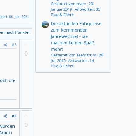
Gestartet von mare
20.
Januar 2019
Antworten: 35
Flug & Fähre
ndert:
06. Juni 2021
Die aktuellen Fährpreise
zum kommenden
ren nach Punkten
Jahrewechsel - sie
machen keinen Spaß
Z
#2
u
mehr!
0
s
Gestartet von Teemitrum
28.
Juli 2015
Antworten: 14
t
Flug & Fähre
i
m
m
doch die
u
n
g
Z
#3
u
0
 wurden
s
Aranci
t