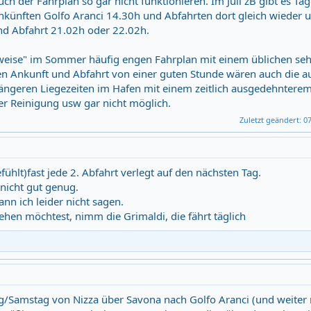
ch der Fahrplan so gar nicht funktionieren. Im Juli zB gibt es Tag
nkünften Golfo Aranci 14.30h und Abfahrten dort gleich wieder 
d Abfahrt 21.02h oder 22.02h.
weise" im Sommer häufig engen Fahrplan mit einem üblichen seh
en Ankunft und Abfahrt von einer guten Stunde wären auch die au
ngeren Liegezeiten im Hafen mit einem zeitlich ausgedehntere
er Reinigung usw gar nicht möglich.
Zuletzt geändert:
07
ühlt)fast jede 2. Abfahrt verlegt auf den nächsten Tag.
nicht gut genug.
ann ich leider nicht sagen.
en möchtest, nimm die Grimaldi, die fährt täglich
tag/Samstag von Nizza über Savona nach Golfo Aranci (und weiter