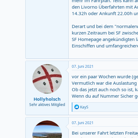
mehr im Fahrplan. Teils kann au
den Livorno Überfahrten mit A
14.32h oder Ankunft 22.00h un
Derart und bei dem "normaler
kurzen Zeitraum bei SF zwisch
SF Homepage angekündigten lä
Einschiffen und umfangreicher
07. Juni 2021
vor ein paar Wochen wurde (gef
Vermutlich war die Auslastung 
Ob das jetzt auch noch so ist, k
Wenn du auf Nummer Sicher geh
Hollyholsch
Sehr aktives Mitglied
R
KayS
e
a
c
07. Juni 2021
t
i
Bei unserer Fahrt letzten Frei
o