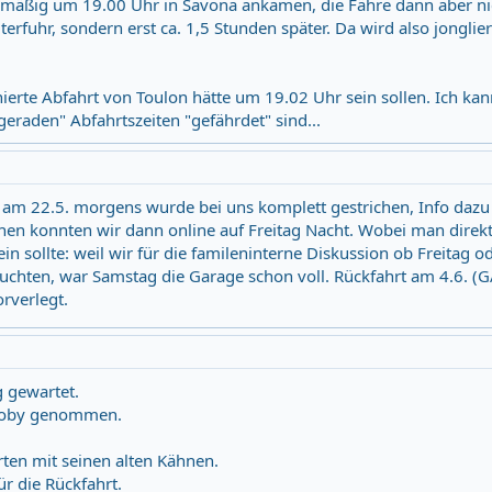
lanmäßig um 19.00 Uhr in Savona ankamen, die Fähre dann aber ni
fuhr, sondern erst ca. 1,5 Stunden später. Da wird also jonglier
nierte Abfahrt von Toulon hätte um 19.02 Uhr sein sollen. Ich ka
geraden" Abfahrtszeiten "gefährdet" sind...
i am 22.5. morgens wurde bei uns komplett gestrichen, Info daz
en konnten wir dann online auf Freitag Nacht. Wobei man direk
in sollte: weil wir für die famileninterne Diskussion ob Freitag o
chten, war Samstag die Garage schon voll. Rückfahrt am 4.6. (G
rverlegt.
g gewartet.
Moby genommen.
rten mit seinen alten Kähnen.
ür die Rückfahrt.