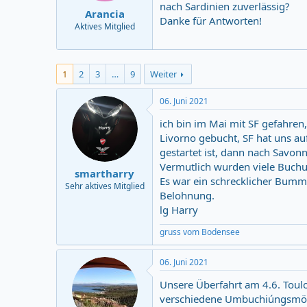
nach Sardinien zuverlässig?
Arancia
Danke für Antworten!
Aktives Mitglied
1
2
3
…
9
Weiter
06. Juni 2021
ich bin im Mai mit SF gefahren
Livorno gebucht, SF hat uns a
gestartet ist, dann nach Savon
Vermutlich wurden viele Buchu
smartharry
Es war ein schrecklicher Bumme
Sehr aktives Mitglied
Belohnung.
lg Harry
gruss vom Bodensee
06. Juni 2021
Unsere Überfahrt am 4.6. Tou
verschiedene Umbuchiúngsmögli