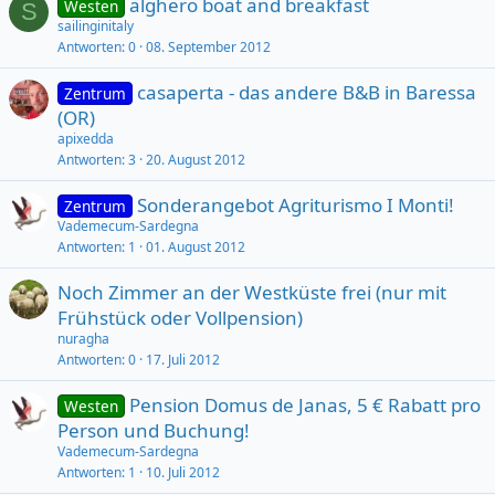
alghero boat and breakfast
Westen
S
sailinginitaly
Antworten
0
08. September 2012
casaperta - das andere B&B in Baressa
Zentrum
(OR)
apixedda
Antworten
3
20. August 2012
Sonderangebot Agriturismo I Monti!
Zentrum
Vademecum-Sardegna
Antworten
1
01. August 2012
Noch Zimmer an der Westküste frei (nur mit
Frühstück oder Vollpension)
nuragha
Antworten
0
17. Juli 2012
Pension Domus de Janas, 5 € Rabatt pro
Westen
Person und Buchung!
Vademecum-Sardegna
Antworten
1
10. Juli 2012