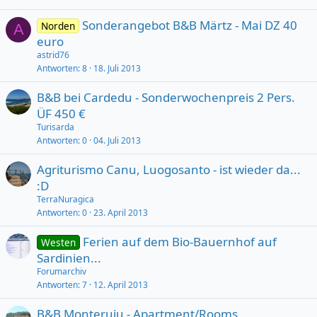
Sonderangebot B&B Märtz - Mai DZ 40
Norden
A
euro
astrid76
Antworten
8
18. Juli 2013
B&B bei Cardedu - Sonderwochenpreis 2 Pers.
ÜF 450 €
Turisarda
Antworten
0
04. Juli 2013
Agriturismo Canu, Luogosanto - ist wieder da...
:D
TerraNuragica
Antworten
0
23. April 2013
Ferien auf dem Bio-Bauernhof auf
Westen
Sardinien...
Forumarchiv
Antworten
7
12. April 2013
B&B Monteruiu - Apartment/Rooms