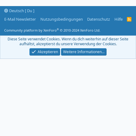
Deutsch [ Du ]
E-Mail Newsletter
Nutzungsbedingungen
Datenschutz
Hilfe
R
S
S
®
Community platform by XenForo
© 2010-2024 XenForo Ltd.
-
F
Diese Seite verwendet Cookies. Wenn du dich weiterhin auf dieser Seite
e
aufhältst, akzeptierst du unsere Verwendung der Cookies.
e
d
Akzeptieren
Weitere Informationen…