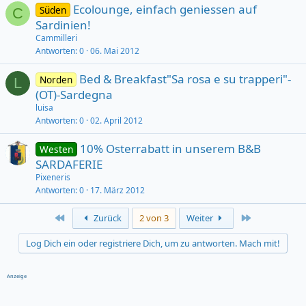
Ecolounge, einfach geniessen auf
Süden
C
Sardinien!
Cammilleri
Antworten
0
06. Mai 2012
Bed & Breakfast"Sa rosa e su trapperi"-
Norden
L
(OT)-Sardegna
luisa
Antworten
0
02. April 2012
10% Osterrabatt in unserem B&B
Westen
SARDAFERIE
Pixeneris
Antworten
0
17. März 2012
First
Last
Zurück
2 von 3
Weiter
Log Dich ein oder registriere Dich, um zu antworten. Mach mit!
Anzeige