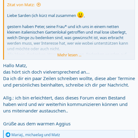
Zitat von Matz:
Liebe Sarden (ich kürz mal zusammen
,
gestern haben Peter, seine Frau* und ich uns in einem netten
kleinen italienischen Gartenlokal getroffen und mal lose überlegt,
welch Dinge zu bedenken sind, was gewünscht ist, was erbracht
werden muss, wer Interesse hat, wer wie wobei unterstützen kann
und möchte oder auch nicht.
Alle Ideen, Gedanken, Wünsche, Aussagen, Bedenken wurden auf
Mehr lesen ...
den Tisch gebracht.
Hallo Matz,
Anfragen, Angebote, Szenarien, Personen, Kunkurenten,
Vergangenheit, Finanzen, Steuern, Einnahmen, Ausgaben...
das hört sich doch vielversprechend an...
durchdacht.
Da ich dir ein paar Zeilen schreiben wollte, diese aber Termine
und persönliches beinhalten, schreibe ich dir per Nachricht.
Zuvorderst die Erklärung zum Stern (*) = Sie hat hier einige Kraft
reingesteckt. Darum stelle ich ihre (bitte verzeih mir) Arbeit hier
Allg.: ich bin erleichtert, dass dieses Forum einen Bestand
einmal ganz öffentlich. Denn diese ist im technischen Bereich gar
haben wird und wir weiterhin kommunizieren können und
nicht ohne!
uns miteinander austauschen..
Eines ist klar: Es wird ein Ende des Bisherigen geben.
Es wird einen Übergang oder ein Ende geben. Ihr alle seid gefragt.
Grüße aus dem warmen Aggius
Wenn es weiter geht, wird es auch Neues geben. Ideen, neue wie
alte, werden offen besprochen.
R
MariaJ.
,
michaelag
und
Matz
Ohne euch - wenn ihr den Kern erhalten wollt - geht es nicht.