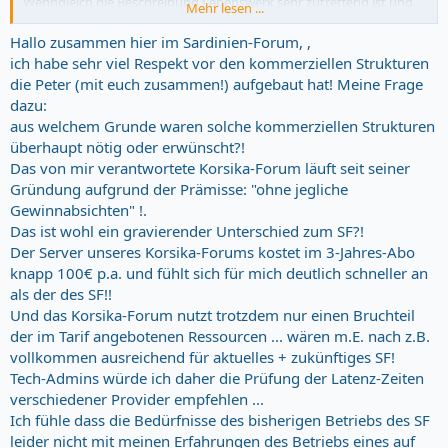
Wenngleich die Beschreibung Lebenswerk sehr zutreffend ist und
Mehr lesen ...
niemand, besonders nicht Peter etwas verschenken sollte!
Hallo zusammen hier im Sardinien-Forum, ,
Bei der Zeit steht und fällt der Aufwand, meiner Meinung nach,
ich habe sehr viel Respekt vor den kommerziellen Strukturen
durch das Moderatorenteam - welchem durch Automation
die Peter (mit euch zusammen!) aufgebaut hat! Meine Frage
bestimmt etwas Arbeit abgenommen werden kann.
dazu:
aus welchem Grunde waren solche kommerziellen Strukturen
überhaupt nötig oder erwünscht?!
Das von mir verantwortete Korsika-Forum läuft seit seiner
Gründung aufgrund der Prämisse: "ohne jegliche
Gewinnabsichten" !.
Das ist wohl ein gravierender Unterschied zum SF?!
Der Server unseres Korsika-Forums kostet im 3-Jahres-Abo
knapp 100€ p.a. und fühlt sich für mich deutlich schneller an
als der des SF!!
Und das Korsika-Forum nutzt trotzdem nur einen Bruchteil
der im Tarif angebotenen Ressourcen ... wären m.E. nach z.B.
vollkommen ausreichend für aktuelles + zukünftiges SF!
Tech-Admins würde ich daher die Prüfung der Latenz-Zeiten
verschiedener Provider empfehlen ...
Ich fühle dass die Bedürfnisse des bisherigen Betriebs des SF
leider nicht mit meinen Erfahrungen des Betriebs eines auf