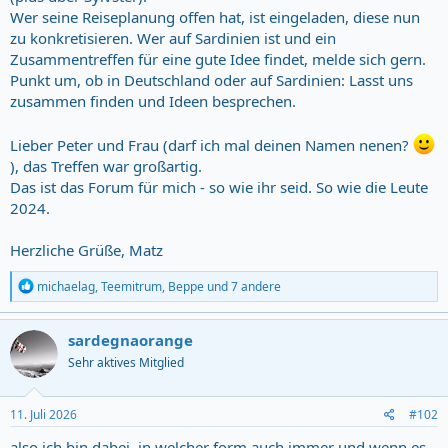
Wer seine Reiseplanung offen hat, ist eingeladen, diese nun
zu konkretisieren. Wer auf Sardinien ist und ein
Zusammentreffen für eine gute Idee findet, melde sich gern.
Punkt um, ob in Deutschland oder auf Sardinien: Lasst uns
zusammen finden und Ideen besprechen.
Lieber Peter und Frau (darf ich mal deinen Namen nenen?
), das Treffen war großartig.
Das ist das Forum für mich - so wie ihr seid. So wie die Leute
2024.
Herzliche Grüße, Matz
R
michaelag
,
Teemitrum
,
Beppe
und 7 andere
e
a
c
sardegnaorange
t
Sehr aktives Mitglied
i
o
n
s
11. Juli 2026
#102
:
also ich bin dabei, in welcher form auch immer und wenn es