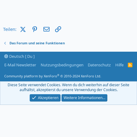
X (Twitter)
Pinterest
E-Mail
Link
Teilen:
Das Forum und seine Funktionen
Deutsch [ Du ]
E-Mail Newsletter
Nutzungsbedingungen
Datenschutz
Hilfe
R
S
S
®
Community platform by XenForo
© 2010-2024 XenForo Ltd.
-
F
Diese Seite verwendet Cookies. Wenn du dich weiterhin auf dieser Seite
e
aufhältst, akzeptierst du unsere Verwendung der Cookies.
e
d
Akzeptieren
Weitere Informationen…