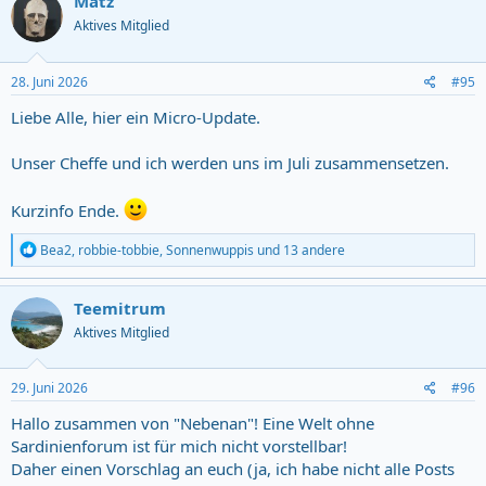
Matz
t
Aktives Mitglied
i
o
n
s
28. Juni 2026
#95
:
Liebe Alle, hier ein Micro-Update.
Unser Cheffe und ich werden uns im Juli zusammensetzen.
Kurzinfo Ende.
R
Bea2
,
robbie-tobbie
,
Sonnenwuppis
und 13 andere
e
a
c
Teemitrum
t
Aktives Mitglied
i
o
n
s
29. Juni 2026
#96
:
Hallo zusammen von "Nebenan"! Eine Welt ohne
Sardinienforum ist für mich nicht vorstellbar!
Daher einen Vorschlag an euch (ja, ich habe nicht alle Posts