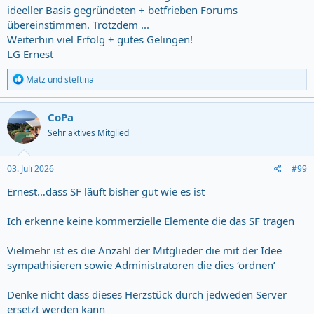
ideeller Basis gegründeten + betfrieben Forums
übereinstimmen. Trotzdem ...
Weiterhin viel Erfolg + gutes Gelingen!
LG Ernest
R
Matz
und
steftina
e
a
c
CoPa
t
Sehr aktives Mitglied
i
o
n
s
03. Juli 2026
#99
:
Ernest…dass SF läuft bisher gut wie es ist
Ich erkenne keine kommerzielle Elemente die das SF tragen
Vielmehr ist es die Anzahl der Mitglieder die mit der Idee
sympathisieren sowie Administratoren die dies ‘ordnen’
Denke nicht dass dieses Herzstück durch jedweden Server
ersetzt werden kann