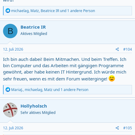
R
michaelag
,
Matz
,
Beatrice IR
und 1 andere Person
e
a
c
Beatrice IR
B
t
Aktives Mitglied
i
o
n
s
12. Juli 2026
#104
:
Ich bin auch dabei! Beim Mitmachen. Und beim Treffen. Ich
bin Computer und das Arbeiten mit gängigen Programme
gewöhnt, aber habe keinen IT Hintergrund. Ich würde mich
sehr freuen, wenn es mit dem Forum weiterginge!
R
MariaJ.
,
michaelag
,
Matz
und 1 andere Person
e
a
c
Hollyholsch
t
Sehr aktives Mitglied
i
o
n
s
12. Juli 2026
#105
: