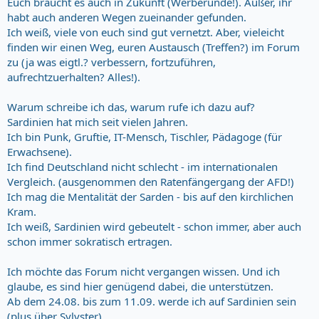
Euch braucht es auch in Zukunft (Werberunde!). Außer, ihr
habt auch anderen Wegen zueinander gefunden.
Ich weiß, viele von euch sind gut vernetzt. Aber, vieleicht
finden wir einen Weg, euren Austausch (Treffen?) im Forum
zu (ja was eigtl.? verbessern, fortzuführen,
aufrechtzuerhalten? Alles!).
Warum schreibe ich das, warum rufe ich dazu auf?
Sardinien hat mich seit vielen Jahren.
Ich bin Punk, Gruftie, IT-Mensch, Tischler, Pädagoge (für
Erwachsene).
Ich find Deutschland nicht schlecht - im internationalen
Vergleich. (ausgenommen den Ratenfängergang der AFD!)
Ich mag die Mentalität der Sarden - bis auf den kirchlichen
Kram.
Ich weiß, Sardinien wird gebeutelt - schon immer, aber auch
schon immer sokratisch ertragen.
Ich möchte das Forum nicht vergangen wissen. Und ich
glaube, es sind hier genügend dabei, die unterstützen.
Ab dem 24.08. bis zum 11.09. werde ich auf Sardinien sein
(plus über Sylvster).