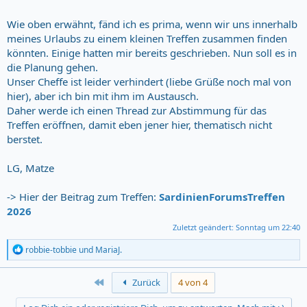
Herzliche Grüße, Matz
Wie oben erwähnt, fänd ich es prima, wenn wir uns innerhalb
meines Urlaubs zu einem kleinen Treffen zusammen finden
könnten. Einige hatten mir bereits geschrieben. Nun soll es in
die Planung gehen.
Unser Cheffe ist leider verhindert (liebe Grüße noch mal von
hier), aber ich bin mit ihm im Austausch.
Daher werde ich einen Thread zur Abstimmung für das
Treffen eröffnen, damit eben jener hier, thematisch nicht
berstet.
LG, Matze
-> Hier der Beitrag zum Treffen:
SardinienForumsTreffen
2026
Zuletzt geändert:
Sonntag um 22:40
R
robbie-tobbie
und
MariaJ.
e
a
c
First
Zurück
4 von 4
t
i