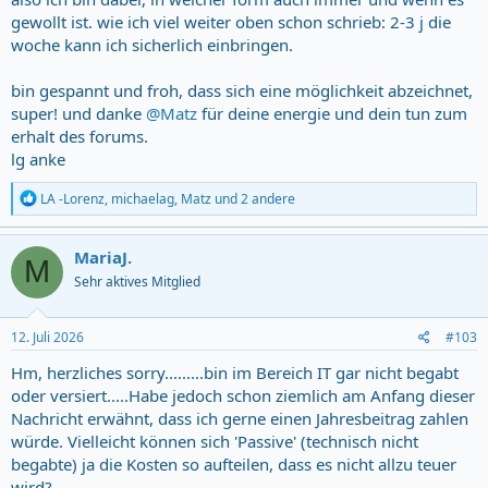
gewollt ist. wie ich viel weiter oben schon schrieb: 2-3 j die
woche kann ich sicherlich einbringen.
bin gespannt und froh, dass sich eine möglichkeit abzeichnet,
super! und danke
@Matz
für deine energie und dein tun zum
erhalt des forums.
lg anke
R
LA -Lorenz
,
michaelag
,
Matz
und 2 andere
e
a
c
MariaJ.
M
t
Sehr aktives Mitglied
i
o
n
s
12. Juli 2026
#103
:
Hm, herzliches sorry.........bin im Bereich IT gar nicht begabt
oder versiert.....Habe jedoch schon ziemlich am Anfang dieser
Nachricht erwähnt, dass ich gerne einen Jahresbeitrag zahlen
würde. Vielleicht können sich 'Passive' (technisch nicht
begabte) ja die Kosten so aufteilen, dass es nicht allzu teuer
wird?