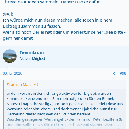
Thread da = Ideen sammeln. Daher: Danke dafür!
@All:
Ich würde mich nun daran machen, alle Ideen in einem
Beitrag zusammen zu fassen.
Wer also noch Derlei hat oder um Korrektur seiner Idee bitte -
gern her damit.
Teemitrum
Aktives Mitglied
03. Juli 2026
#98
Zitat von Matz:
In dem Forum, in dem ich lange aktiv war (dr-big.de), wurden
zumindest keine enormen Summen aufgerufen für den Betrieb.
Nahezu knapp dreistellig / Jahr. Dort gab es auch keinerlei Erlöse aus
Werbung oder Ähnlichem. Und doch war der jährliche Aufruf zur
Deckelung dieser nach wenigen Stunden bedient.
Was den gestiegenen Wert angeht - den kann nur Peter beziffern &
bis dahin sollte dies sollte nicht zu abschreckend skizziert werden.