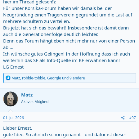
hier im Thread gelesen!):
Für unser Korsika-Forum haben wir damals bei der
Neugründung einen Trägerverein gegründet um die Last auf
mehrere Schultern zu verteilen.
Bis jetzt hat sich das bewährt! Insbesondere ist damit dann
auch die Generationenfolge deutlich leichter.
Denn das Forum hängt eben nicht mehr nur von einer Person
ab ...
Ich wünsche gutes Gelingen! In der Hoffnung dass ich auch
weiterhin das SF als Info-Quelle im KF erwähnen kann!
LG Ernest
R
Matz
,
robbie-tobbie
,
Georgie
und 9 andere
e
a
c
Matz
t
Aktives Mitglied
i
o
n
s
01. Juli 2026
#97
:
Lieber Ernest,
gute Idee. So ähnlich schon genannt - und dafür ist dieser