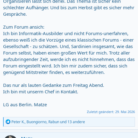
Organisieren lässt sich derlei. Das Thema ist sicher kein
schlechter Aufhänger. Und bis zum Herbst gibt es sicher mehr
Gespräche.
Zum Forum ansich:
Ich bin Informatik-Ausbilder und nicht Forums-unerfahren,
ebenso weiß ich die Vorzüge eines klassischen Forums - einer
Gesellschaft - zu schätzen. Und, Sardinien insgesamt, wie das
Forum selbst, haben einen großen Wert für mich. Trotz aller
aufzubringender Zeit, werde ich es nicht hinnehmen, dass das
Forum eingestellt wird. Ich bin mir zudem sicher, dass sich
genügend Mitstreiter finden, es weiterzuführen.
Das nur als lauten Gedanke zum Freitag Abend.
Ich bin mit unserm Chef in Kontakt.
LG aus Berlin. Matze
Zuletzt geändert:
29. Mai 2026
R
Peter K.
,
Buongiorno
,
Rabun
und 13 andere
e
a
c