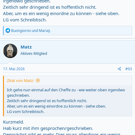
irgendwo geschrieben.
Zeitlich sehr dringend ist es hoffentlich nicht.
Aber, um es ein wenig einordne zu können - siehe oben.
LG vom Schreibtisch.
R
Buongiorno
und
MariaJ.
e
a
c
Matz
t
Aktives Mitglied
i
o
n
s
17. Mai 2026
#93
:
Zitat von Matz:
Ich gehe nun einmal auf den Cheffe zu - wie weiter oben irgendwo
geschrieben.
Zeitlich sehr dringend ist es hoffentlich nicht.
Aber, um es ein wenig einordne zu können - siehe oben.
LG vom Schreibtisch.
Kurzmeld.
Hab kurz mit ihm gesprochen/geschrieben.
Demnächst gibt es mehr. Dies muss allerdings ein wenig