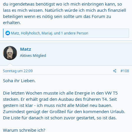
du irgendetwas benötigst wo ich mich einbringen kann, so
Warum schreibe ich das, warum rufe ich dazu auf?
lass es mich wissen. Natürlich würde ich mich auch finanziell
Sardinien hat mich seit vielen Jahren.
beteiligen wenn es nötig sein sollte um das Forum zu
Ich bin Punk, Gruftie, IT-Mensch, Tischler, Pädagoge (für
Erwachsene).
erhalten.
Ich find Deutschland nicht schlecht - im internationalen Vergleich.
(ausgenommen den Ratenfängergang der AFD!)
R
Matz
,
Hollyholsch
,
MariaJ.
und 1 andere Person
Ich mag die Mentalität der Sarden - bis auf den kirchlichen Kram.
e
a
Ich weiß, Sardinien wird gebeutelt - schon immer, aber auch schon
c
immer sokratisch ertragen.
Matz
t
Aktives Mitglied
i
Ich möchte das Forum nicht vergangen wissen. Und ich glaube, es
o
sind hier genügend dabei, die unterstützen.
n
Ab dem 24.08. bis zum 11.09. werde ich auf Sardinien sein (plus über
s
Sonntag um 22:09
#108
Sylvster).
:
Wer seine Reiseplanung offen hat, ist eingeladen, diese nun zu
Soha ihr Lieben.
konkretisieren. Wer auf Sardinien ist und ein Zusammentreffen für
eine gute Idee findet, melde sich gern.
Die letzten Wochen musste ich alle Energie in den VW T5
Punkt um, ob in Deutschland oder auf Sardinien: Lasst uns
stecken. Er erhält grad den Ausbau des früheren T4. Seit
zusammen finden und Ideen besprechen.
gestern ist klar - ich muss nicht alle Möbel neu bauen.
Zumindest genügt der Großteil für den kommenden Urlaub.
Lieber Peter und Frau (darf ich mal deinen Namen nenen?
), das
Die Liste für danach ist schon zuvor gestartet, so ist das.
Treffen war großartig.
Das ist das Forum für mich - so wie ihr seid. So wie die Leute 2024.
Warum schreibe ich?