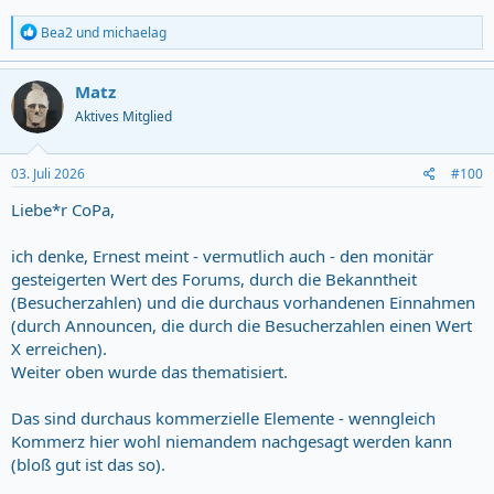
R
Bea2
und
michaelag
e
a
c
Matz
t
Aktives Mitglied
i
o
n
s
03. Juli 2026
#100
:
Liebe*r CoPa,
ich denke, Ernest meint - vermutlich auch - den monitär
gesteigerten Wert des Forums, durch die Bekanntheit
(Besucherzahlen) und die durchaus vorhandenen Einnahmen
(durch Announcen, die durch die Besucherzahlen einen Wert
X erreichen).
Weiter oben wurde das thematisiert.
Das sind durchaus kommerzielle Elemente - wenngleich
Kommerz hier wohl niemandem nachgesagt werden kann
(bloß gut ist das so).