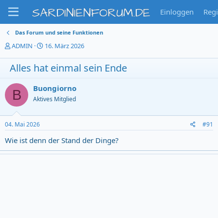
SARDINIENFORUM.DE
Einloggen
Regi
Das Forum und seine Funktionen
T
S
ADMIN
16. März 2026
h
t
e
a
Alles hat einmal sein Ende
m
r
e
t
Buongiorno
n
d
B
s
a
Aktives Mitglied
t
t
a
u
r
m
04. Mai 2026
#91
t
Wie ist denn der Stand der Dinge?
e
r