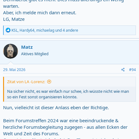
warten.
Aber, ich melde mich dann erneut.
LG, Matze
R
KSL
,
Hardy64
,
michaelag
und 4 andere
e
a
c
Matz
t
Aktives Mitglied
i
o
n
s
29. Mai 2026
#94
:
Zitat von LA -Lorenz:
Na sicher nicht, es war einfach nur schee, ich wüsste nicht wie man
so ein Fest sonst organisieren könnte.
Nun, vielleicht ist dieser Anlass eben der Richtige.
Beim Forumstreffen 2024 war eine beeindruckende &
herzliche Forumsbegleitung zugegen - aus allen Ecken der
Welt und Zeit des Forums.