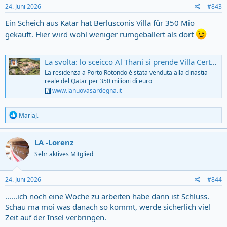
s
24. Juni 2026
#843
:
Ein Scheich aus Katar hat Berlusconis Villa für 350 Mio
gekauft. Hier wird wohl weniger rumgeballert als dort
La svolta: lo sceicco Al Thani si prende Villa Certosa, finisce l’era dei Berlusconi – Il prezzo e chi sono i nuovi proprietari
La residenza a Porto Rotondo è stata venduta alla dinastia
reale del Qatar per 350 milioni di euro
www.lanuovasardegna.it
R
MariaJ.
e
a
c
LA -Lorenz
t
Sehr aktives Mitglied
i
o
n
s
24. Juni 2026
#844
:
......ich noch eine Woche zu arbeiten habe dann ist Schluss.
Schau ma moi was danach so kommt, werde sicherlich viel
Zeit auf der Insel verbringen.