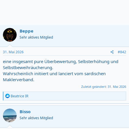
Beppe
Sehr aktives Mitglied
31. Mai 2026
#842
eine insgesamt pure Überbewertung, Selbsterhöhung und
Selbstbeweihräucherung.
Wahrscheinlich initiiert und lanciert vom sardischen
Maklerverband.
Zuletzt geändert:
31. Mai 2026
R
Beatrice IR
e
a
c
Bisso
t
Sehr aktives Mitglied
i
o
n