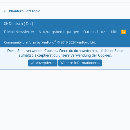
Plaudern - off topic
Deutsch [ Du ]
E-Mail Newsletter
Nutzungsbedingungen
Datenschutz
Hilfe
R
S
S
®
Community platform by XenForo
© 2010-2024 XenForo Ltd.
-
F
Diese Seite verwendet Cookies. Wenn du dich weiterhin auf dieser Seite
e
aufhältst, akzeptierst du unsere Verwendung der Cookies.
e
d
Akzeptieren
Weitere Informationen…