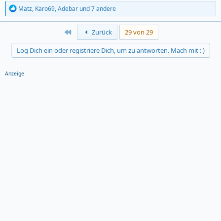
R
Matz
,
Karo69
,
Adebar
und 7 andere
e
a
c
First
Zurück
29 von 29
t
i
Log Dich ein oder registriere Dich, um zu antworten. Mach mit : )
o
n
s
Anzeige
: