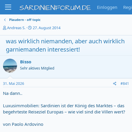
SARDINIENFORUM.DE
Einloggen
Regi
Plaudern - off topic
T
S
Andreas S.
27. August 2014
h
t
e
a
was wirklich niemanden, aber auch wirklich
m
r
garniemanden interessiert!
e
t
n
d
s
a
Bisso
t
t
Sehr aktives Mitglied
a
u
r
m
t
31. Mai 2026
#841
e
r
Na dann..
Luxusimmobilien: Sardinien ist der König des Marktes – das
begehrteste Reiseziel Europas – wie viel sind die Villen wert?
von Paolo Ardovino