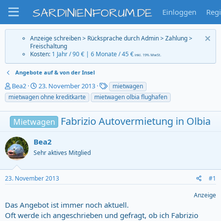
SARDINIENFORUM.DE
Einloggen
Regi
Anzeige schreiben > Rücksprache durch Admin > Zahlung >
Freischaltung
Kosten:
1 Jahr / 90 € | 6 Monate / 45 €
inkl. 19% MwSt.
Angebote auf & von der Insel
T
S
T
Bea2
23. November 2013
mietwagen
h
t
a
mietwagen ohne kreditkarte
mietwagen olbia flughafen
e
a
g
m
r
s
Fabrizio Autovermietung in Olbia
e
Mietwagen
t
n
d
s
a
Bea2
t
t
Sehr aktives Mitglied
a
u
r
m
t
23. November 2013
#1
e
r
Anzeige
Das Angebot ist immer noch aktuell.
Oft werde ich angeschrieben und gefragt, ob ich Fabrizio