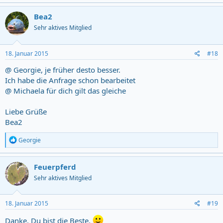
Bea2
Sehr aktives Mitglied
18. Januar 2015
#18
@ Georgie, je früher desto besser.
Ich habe die Anfrage schon bearbeitet
@ Michaela für dich gilt das gleiche
Liebe Grüße
Bea2
R
Georgie
e
a
c
Feuerpferd
t
Sehr aktives Mitglied
i
o
n
s
18. Januar 2015
#19
:
Danke, Du bist die Beste.