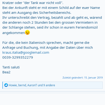
Kratzer oder "der Tank war nicht voll".
Bei der Ankunft steht er mit einem Schild auf der euer Name
steht am Ausgang des Sicherheitsbereichs.
Ihr unterschreibt den Vertrag, bezahlt und ab geht es, wärend
die anderen noch 2 Stunden bei den grossen Vermietern in
der Schlange stehen, seid ihr schon in eurem Feriendomizil
angekommen
Für die, die kein Italienisch sprechen, macht gerne die
Anfrage und Buchung, mit Angabe der Daten über mich
kraus.italia@googlemail.com
0039-3299352279
Tanti saluti
Bea2
Zuletzt geändert:
15. Januar 2019
R
Howie
,
bernd
,
AaronT
und 9 andere
e
a
c
t
i