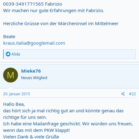
0039-3491771565 Fabrizio
Wir machen nur gute Erfahrungen mit Fabrizio.
Herzliche Grüsse von der Märcheninsel im Mittelmeer
Beate
kraus.italia@googlemail.com
R
Alida
e
a
c
Mieke76
M
t
Neues Mitglied
i
o
n
s
20. Januar 2015
#22
:
Hallo Bea,
das hört sich ja mal richtig gut an und könnte genau das
richtige für uns sein.
Ich habe eine Mailanfrage geschickt. Wir würden uns freuen,
wenn das mit dem PKW klappt!
Vielen Dank & viele Grüße