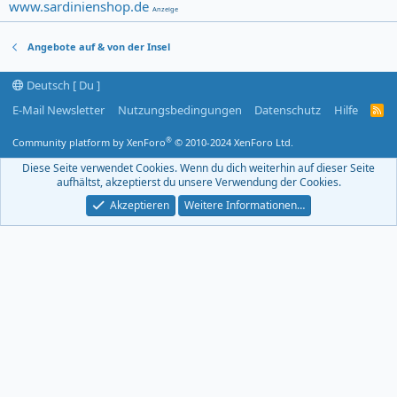
www.sardinienshop.de
Anzeige
Angebote auf & von der Insel
Deutsch [ Du ]
E-Mail Newsletter
Nutzungsbedingungen
Datenschutz
Hilfe
R
S
S
®
Community platform by XenForo
© 2010-2024 XenForo Ltd.
-
F
Diese Seite verwendet Cookies. Wenn du dich weiterhin auf dieser Seite
e
aufhältst, akzeptierst du unsere Verwendung der Cookies.
e
d
Akzeptieren
Weitere Informationen…