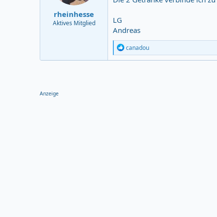
rheinhesse
LG
Aktives Mitglied
Andreas
R
canadou
e
a
c
t
i
o
Anzeige
n
s
: