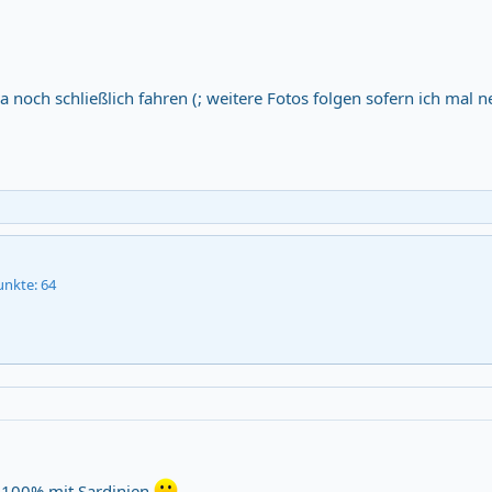
ja noch schließlich fahren (; weitere Fotos folgen sofern ich mal n
unkte
64
u 100% mit Sardinien