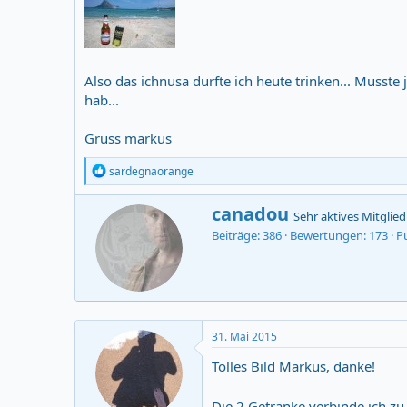
Also das ichnusa durfte ich heute trinken... Musste 
hab...
Gruss markus
R
sardegnaorange
e
a
V
canadou
c
Sehr aktives Mitglied
e
t
Beiträge
386
Bewertungen
173
P
r
i
o
f
n
a
s
s
:
s
t
31. Mai 2015
v
o
Tolles Bild Markus, danke!
n
Die 2 Getränke verbinde ich z