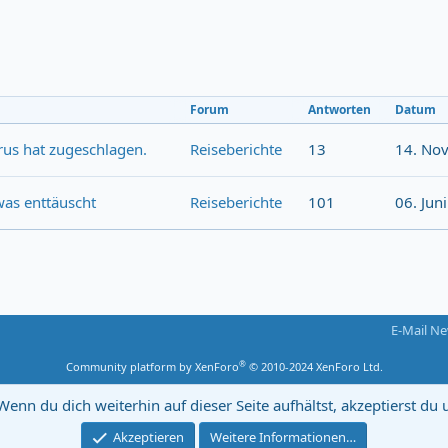
Forum
Antworten
Datum
rus hat zugeschlagen.
Reiseberichte
13
14. No
was enttäuscht
Reiseberichte
101
06. Jun
E-Mail Ne
®
Community platform by XenForo
© 2010-2024 XenForo Ltd.
Wenn du dich weiterhin auf dieser Seite aufhältst, akzeptierst d
Akzeptieren
Weitere Informationen…