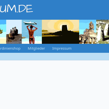
RUM.DE
rdinienshop
Mitglieder
Impressum