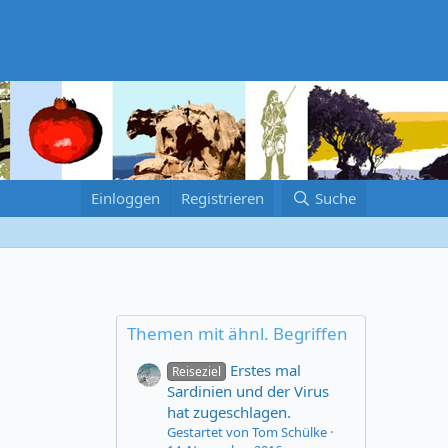
Einloggen
Registrieren
Suche
Themen mit ähnl. Begriffen
Erstes mal
Reiseziel
Sardinien und der Virus
hat zugeschlagen.
Gestartet von Tom Schülke