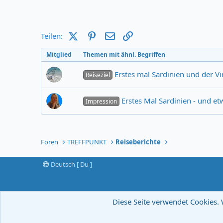
X (Twitter)
Pinterest
E-Mail
Link
Teilen:
Mitglied
Themen mit ähnl. Begriffen
Erstes mal Sardinien und der Vi
Reiseziel
Erstes Mal Sardinien - und et
Impression
Foren
TREFFPUNKT
Reiseberichte
Deutsch [ Du ]
Diese Seite verwendet Cookies. 