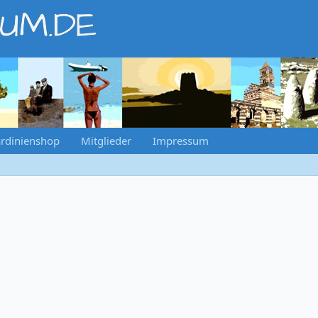
RUM.DE
rdinienshop
Mitglieder
Impressum