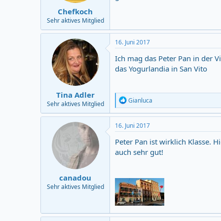
Chefkoch
Sehr aktives Mitglied
16. Juni 2017
Ich mag das Peter Pan in der V
das Yogurlandia in San Vito
Tina Adler
R
Gianluca
Sehr aktives Mitglied
e
a
c
16. Juni 2017
t
i
Peter Pan ist wirklich Klasse. 
o
auch sehr gut!
n
s
:
canadou
Sehr aktives Mitglied