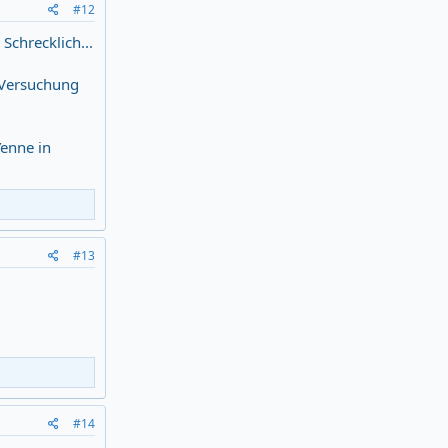
#12
Schrecklich...
n Versuchung
Yenne in
#13
#14