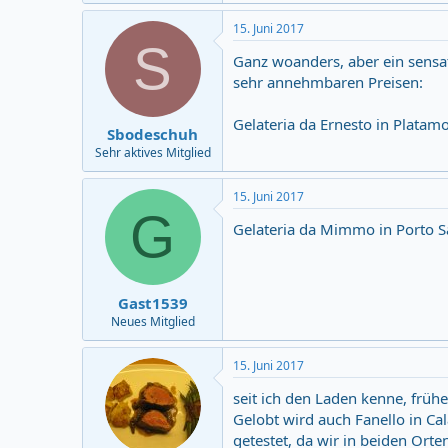
a
c
15. Juni 2017
t
S
i
Ganz woanders, aber ein sensa
o
sehr annehmbaren Preisen:
n
s
:
Gelateria da Ernesto in Platam
Sbodeschuh
Sehr aktives Mitglied
15. Juni 2017
G
Gelateria da Mimmo in Porto S
Gast1539
Neues Mitglied
15. Juni 2017
seit ich den Laden kenne, früh
Gelobt wird auch Fanello in C
getestet, da wir in beiden Or