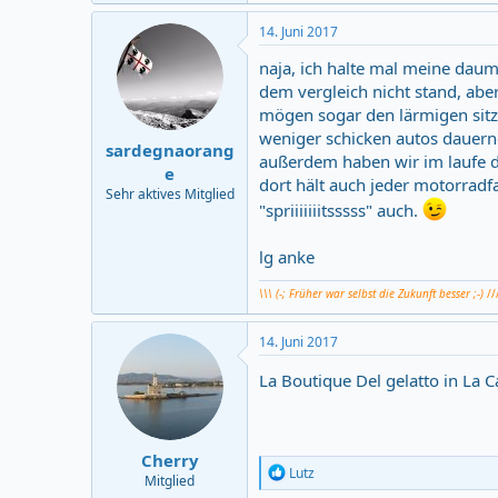
14. Juni 2017
naja, ich halte mal meine daume
dem vergleich nicht stand, aber 
mögen sogar den lärmigen sitz
weniger schicken autos dauernd
sardegnaorang
außerdem haben wir im laufe d
e
dort hält auch jeder motorradf
Sehr aktives Mitglied
"spriiiiiiitsssss" auch.
lg anke
\\\ (-; Früher war selbst die Zukunft besser ;-)
//
14. Juni 2017
La Boutique Del gelatto in La C
Cherry
R
Lutz
Mitglied
e