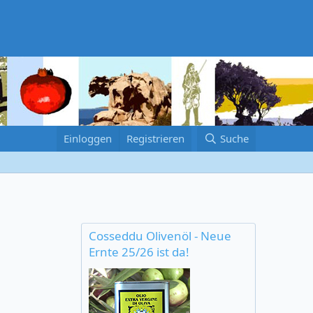
Einloggen
Registrieren
Suche
Cosseddu Olivenöl - Neue
Ernte 25/26 ist da!