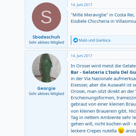
14. Juni 2017
S
"Mille Meraviglie" in Costa Rei
Eisdiele Chiccheria in Villasimiu
Sbodeschuh
R
Malo
und
Gianluca
Sehr aktives Mitglied
e
a
c
14. Juni 2017
t
i
In Orosei wird meist die Gelate
o
Bar - Gelateria L'Isola Del G
n
in der Via Nazionale aufmerksam
s
:
Eisesser, aber die Auswahl ist s
Georgie
Orosei, man sitzt direkt an der 
Sehr aktives Mitglied
Erscheinungsformen, tramezzini
gebraut von einer kleinen Braue
von kleinen Brauerein gibt. Ni
Tag in nettem Ambiente sehr le
gehen will, nicht kochen will -
leckere Crepes nutella
anst