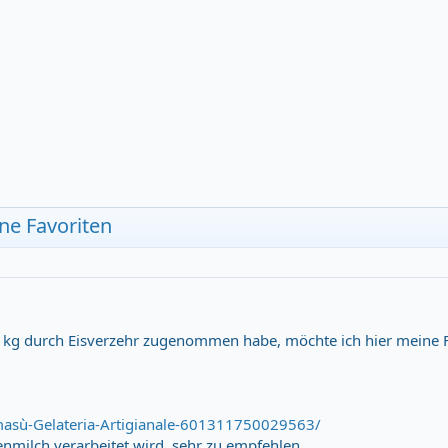
ine Favoriten
 kg durch Eisverzehr zugenommen habe, möchte ich hier meine 
asù-Gelateria-Artigianale-601311750029563/
genmilch verarbeitet wird, sehr zu empfehlen.