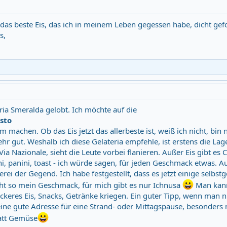
, das beste Eis, das ich in meinem Leben gegessen habe, dicht gef
s,
ria Smeralda gelobt. Ich möchte auf die
usto
 machen. Ob das Eis jetzt das allerbeste ist, weiß ich nicht, bin n
ehr gut. Weshalb ich diese Gelateria empfehle, ist erstens die Lage
Via Nazionale, sieht die Leute vorbei flanieren. Außer Eis gibt es C
, panini, toast - ich würde sagen, für jeden Geschmack etwas. 
rei der Gegend. Ich habe festgestellt, dass es jetzt einige selbst
cht so mein Geschmack, für mich gibt es nur Ichnusa
Man kan
ckeres Eis, Snacks, Getränke kriegen. Ein guter Tipp, wenn man n
 eine gute Adresse für eine Strand- oder Mittagspause, besonders 
att Gemüse