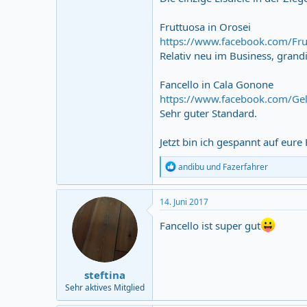
Fruttuosa in Orosei
https://www.facebook.com/Fru
Relativ neu im Business, grandi
Fancello in Cala Gonone
https://www.facebook.com/Gela
Sehr guter Standard.
Jetzt bin ich gespannt auf eure
R
andibu
und
Fazerfahrer
e
a
c
14. Juni 2017
t
i
Fancello ist super gut
o
n
s
:
steftina
Sehr aktives Mitglied