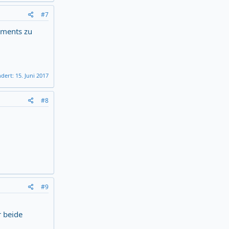
#7
ements zu
ndert:
15. Juni 2017
#8
#9
r beide