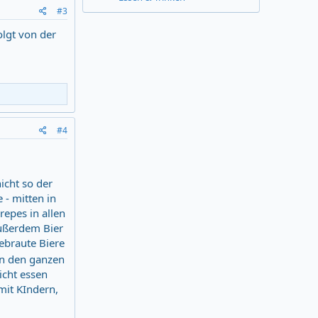
#3
olgt von der
#4
icht so der
 - mitten in
repes in allen
Außerdem Bier
gebraute Biere
n den ganzen
icht essen
mit KIndern,