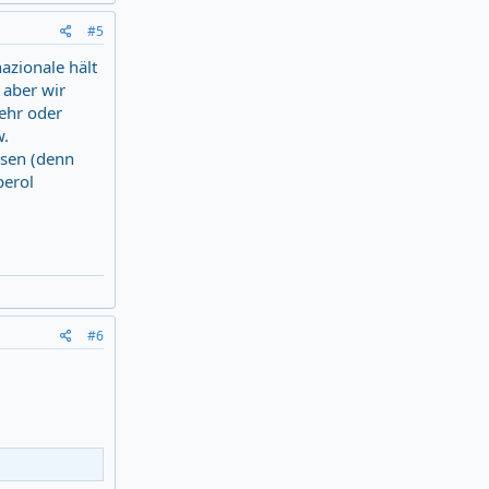
#5
nazionale hält
, aber wir
ehr oder
w.
ssen (denn
perol
#6