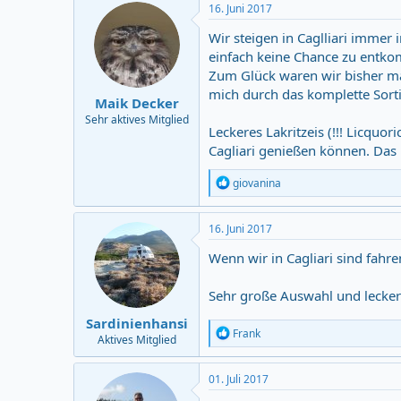
16. Juni 2017
Wir steigen in Caglliari immer 
einfach keine Chance zu entk
Zum Glück waren wir bisher max
mich durch das komplette Sort
Maik Decker
Sehr aktives Mitglied
Leckeres Lakritzeis (!!! Licquori
Cagliari genießen können. Das h
R
giovanina
e
a
c
16. Juni 2017
t
i
Wenn wir in Cagliari sind fahre
o
n
Sehr große Auswahl und lecker
s
:
Sardinienhansi
R
Frank
Aktives Mitglied
e
a
c
01. Juli 2017
t