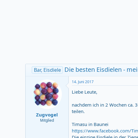
r
m
t
e
r
Die besten Eisdielen - me
Bar, Eisdiele
14. Juni 2017
Liebe Leute,
nachdem ich in 2 Wochen ca. 3
teilen.
Zugvogel
Mitglied
Timasu in Baunei
https://www.facebook.com/Tim
Die einzige Eisdiele in der Zie