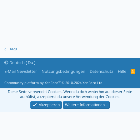
Tags
Deutsch [ Du ]
E-Mail Newsletter
Nutzungsbedingungen
Datenschutz
Hilfe
R
S
S
®
Community platform by XenForo
© 2010-2024 XenForo Ltd.
-
F
Diese Seite verwendet Cookies. Wenn du dich weiterhin auf dieser Seite
e
aufhältst, akzeptierst du unsere Verwendung der Cookies.
e
d
Akzeptieren
Weitere Informationen…