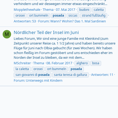
verhindern und wir deswegen immer etwas eingeschränkt...
Mopplethewhale
Thema
07. Mai 2017
budoni
caletta
orosei
ort bummeln
posada
siccas
strand fußläufig
Antworten: 53
Forum:
Wann? Wohin? Das 1. Mal Sardinien
Nördlicher Teil der Insel im Juni
M
Liebes Forum, Wir sind eine junge Familie mit Kleinkind (zum
Zeitpunkt unserer Reise ca. 1 1/2 Jahre) und haben bereits unsere
Flüge für Juni nach Olbia gebucht (für zwei Wochen). Wir haben
schon fleißig im Forum gestöbert und uns entschieden eher im
Norden der Insel zu bleiben, da wir mit dem...
MSchreiter
Thema
08. Februar 2017
alghero
bosa
la caletta
orosei
ort bummeln
posada
Antworten: 11
san giovanni di
posada
santa teresa di gallura
Forum:
Unterwegs mit Kindern