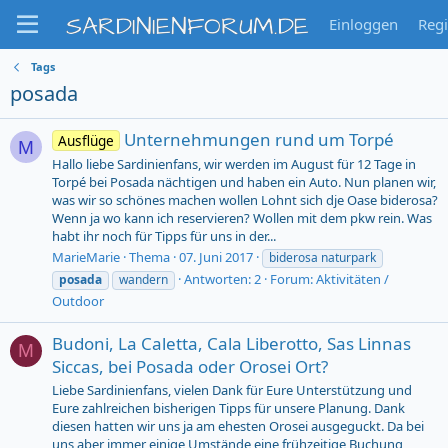
SARDINIENFORUM.DE
Einloggen
Regi
Tags
posada
Unternehmungen rund um Torpé
Ausflüge
M
Hallo liebe Sardinienfans, wir werden im August für 12 Tage in
Torpé bei Posada nächtigen und haben ein Auto. Nun planen wir,
was wir so schönes machen wollen Lohnt sich dje Oase biderosa?
Wenn ja wo kann ich reservieren? Wollen mit dem pkw rein. Was
habt ihr noch für Tipps für uns in der...
MarieMarie
Thema
07. Juni 2017
biderosa naturpark
Antworten: 2
Forum:
Aktivitäten /
posada
wandern
Outdoor
Budoni, La Caletta, Cala Liberotto, Sas Linnas
M
Siccas, bei Posada oder Orosei Ort?
Liebe Sardinienfans, vielen Dank für Eure Unterstützung und
Eure zahlreichen bisherigen Tipps für unsere Planung. Dank
diesen hatten wir uns ja am ehesten Orosei ausgeguckt. Da bei
uns aber immer einige Umstände eine frühzeitige Buchung