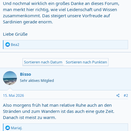
Und nochmal wirklich ein großes Danke an dieses Forum,
man merkt hier richtig, wie viel Leidenschaft und Wissen
zusammenkommt. Das steigert unsere Vorfreude auf
Sardinien gerade enorm.
Liebe Grüße
R
Bea2
e
a
c
Sortieren nach Datum
Sortieren nach Punkten
t
i
o
Bisso
n
Sehr aktives Mitglied
s
:
15. Mai 2026
#2
Also morgens früh hat man relative Ruhe auch an den
Stränden und zum Wandern ist das auch eine gute Zeit.
Danach ist meist zu warm.
R
MariaJ.