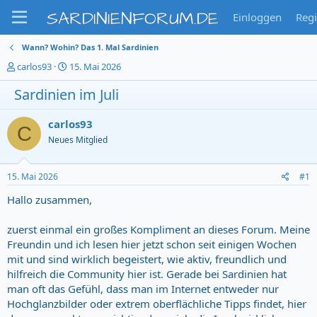
SARDINIENFORUM.DE
Einloggen
Regi
Wann? Wohin? Das 1. Mal Sardinien
T
S
carlos93
15. Mai 2026
h
t
Sardinien im Juli
e
a
m
r
e
t
carlos93
C
n
d
Neues Mitglied
s
a
t
t
a
u
15. Mai 2026
#1
r
m
t
Hallo zusammen,
e
r
zuerst einmal ein großes Kompliment an dieses Forum. Meine
Freundin und ich lesen hier jetzt schon seit einigen Wochen
mit und sind wirklich begeistert, wie aktiv, freundlich und
hilfreich die Community hier ist. Gerade bei Sardinien hat
man oft das Gefühl, dass man im Internet entweder nur
Hochglanzbilder oder extrem oberflächliche Tipps findet, hier