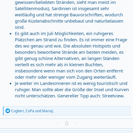
gewissen/beliebten Stränden, sieht man meist im
Satellitenmodus), Sardinien ist insgesamt sehr
weitläufig und hat strenge Bauvorschriften, wodurch
große Küstenabschnitte unbebaut und naturbelassen
sind.
Es gibt auch im Juli Möglichkeiten, ein ruhigeres
Plätzchen am Strand zu finden. Es ist immer eine Frage
des wo genau und wie. Die absoluten Hotspots und
besonders beworbene Strände am besten meiden, es
gibt genug schöne Alternativen, an langen Ständen
verteilt es sich mehr als in kleinen Buchten,
insbesondere wenn man sich von den Orten entfernt
oder mehr oder weniger vom Zugang weiterläuft.
Je weiter im Landesinneren ist es wenig touristisch und
ruhiger. Man sollte aber die Größe der Insel und Kurven
nicht unterschätzen. Genereller Tipp auch: Streetview.
R
Cuglieri
,
CoPa
und
MariaJ.
e
a
Z
D
0
c
u
o
t