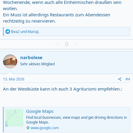
Wochenende, wenn auch alle Einheimischen draußen sein
wollen.
Ein Muss ist allerdings Restaurants zum Abendessen
rechtzeitig zu reservieren.
R
Bea2
und
MariaJ.
e
a
Z
D
0
c
u
o
t
s
w
i
narbolese
o
t
n
Sehr aktives Mitglied
n
i
v
s
m
o
:
m
t
15. Mai 2026
#4
u
e
An der Westküste kann ich euch 3 Agriturismi empfehlen.:
n
g
Google Maps
Find local businesses, view maps and get driving directions in
Google Maps.
www.google.com