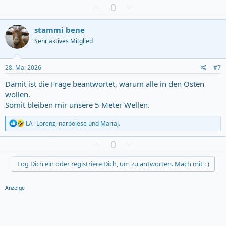
a
Z
D
0
c
u
o
t
s
w
i
stammi bene
o
t
n
Sehr aktives Mitglied
n
i
v
s
m
o
:
m
t
28. Mai 2026
#7
u
e
Damit ist die Frage beantwortet, warum alle in den Osten
n
wollen.
g
Somit bleiben mir unsere 5 Meter Wellen.
R
LA -Lorenz
,
narbolese
und
MariaJ.
e
a
Z
D
0
c
u
o
t
s
w
i
Log Dich ein oder registriere Dich, um zu antworten. Mach mit : )
o
t
n
n
i
v
s
Anzeige
m
o
:
m
t
u
e
n