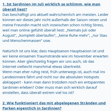
1. Ist Sardinien im Juli wirklich so schlimm, wie man
überall liest?
Das beschäftigt uns aktuell wahrscheinlich am meisten. Leider
können wir dieses Jahr nicht außerhalb der Saison reisen und
meine Freundin macht sich inzwischen schon richtig Stress,
weil man online gefühlt überall liest: „Niemals Juli oder
August“, „komplett überlaufen“, „keine Ruhe mehr“, „nur Stau
und Menschenmassen“ usw.
Natürlich ist uns klar, dass Hauptsaison Hauptsaison ist und
wir keine einsamen Traumstrände wie im November erwarten
können. Aber gleichzeitig fragen wir uns auch, ob das
Internet vielleicht manchmal etwas übertreibt.
Wenn man eher ruhig reist, früh unterwegs ist, auch mal ins
Landesinnere fährt und nicht nur die absoluten Hotspots
abklappert - kann man dann trotzdem noch ein entspanntes
Sardinien erleben? Oder muss man sich wirklich darauf
einstellen, dass überall extrem viel los ist?
2. Wie funktioniert das mit abgelegenen Stränden und
Parken eigentlich in Sardinien?