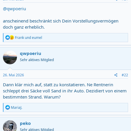
:
@qwpoeriu
anscheinend beschränkt sich Dein Vorstellungsvermögen
doch ganz erheblich.
R
Frank
und
eumel
e
a
c
qwpoeriu
t
Sehr aktives Mitglied
i
o
n
s
26. Mai 2026
#22
:
Dann klär mich auf, statt zu konstatieren. Ne Rentnerin
schleppt drei Säcke voll Sand in ihr Auto. Dezidiert von einem
bestimmten Strand. Warum?
R
MariaJ.
e
a
c
peko
t
Sehr aktives Mitglied
i