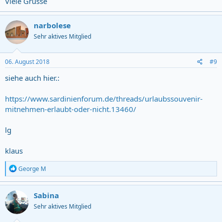
Viele Grüsse
2
. .... vende anche piccole quantità di sabbia, ciottoli, sassi o
conchiglie provenienti dal litorale o dal mare in assenza di regolare
autorizzazione o concessione rilasciata dalle autorità competenti è
narbolese
soggetto alla sanzione amministrativa da euro 500 a euro 3.000.
Sehr aktives Mitglied
06. August 2018
#9
siehe auch hier.:
https://www.sardinienforum.de/threads/urlaubssouvenir-
mitnehmen-erlaubt-oder-nicht.13460/
lg
klaus
R
George M
e
a
c
Sabina
t
Sehr aktives Mitglied
i
o