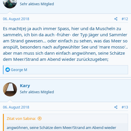
Sehr aktives Mitglied
i
o
n
s
06. August 2018
#12
:
Es macht(e) ja auch immer Spass, hier und da Muscheln zu
sammeln, ich bin da auch -früher- der Typ Jäger und Sammler
am Strand gewesen... oder einfach zu sehen, was das Meer so
anspült, besonders nach aufgewühlter See und 'mare mosso'..
aber man muss sich dann einfach angwöhnen, seine Schätze
dem Meer/Strand am Abend wieder zurückzugeben;
R
George M
e
a
c
Kary
t
Sehr aktives Mitglied
i
o
n
s
06. August 2018
#13
:
Zitat von Sabina:
angwöhnen, seine Schätze dem Meer/Strand am Abend wieder