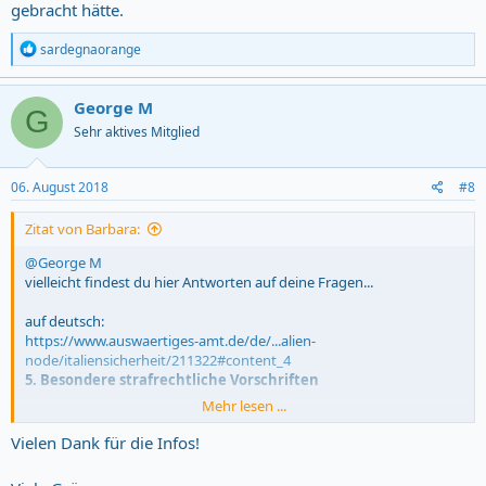
gebracht hätte.
R
sardegnaorange
e
a
c
George M
G
t
Sehr aktives Mitglied
i
o
n
s
06. August 2018
#8
:
Zitat von Barbara:
@George M
vielleicht findest du hier Antworten auf deine Fragen...
auf deutsch:
https://www.auswaertiges-amt.de/de/...alien-
node/italiensicherheit/211322#content_4
5. Besondere strafrechtliche Vorschriften
Mehr lesen ...
auf italienisch:
http://consiglio.regione.sardegna.it/XVLegislatura/Leggi
Vielen Dank für die Infos!
approvate/lr2017-16.asp
Art. 40
Sanzioni e vigilanza