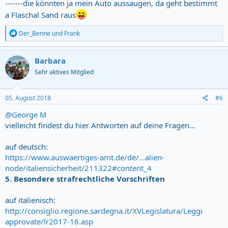
-------die könnten ja mein Auto aussaugen, da geht bestimmt
a Flaschal Sand raus
R
Der_Benne
und
Frank
e
a
c
Barbara
t
Sehr aktives Mitglied
i
o
n
s
05. August 2018
#6
:
@George M
vielleicht findest du hier Antworten auf deine Fragen...
auf deutsch:
https://www.auswaertiges-amt.de/de/...alien-
node/italiensicherheit/211322#content_4
5. Besondere strafrechtliche Vorschriften
auf italienisch:
http://consiglio.regione.sardegna.it/XVLegislatura/Leggi
approvate/lr2017-16.asp