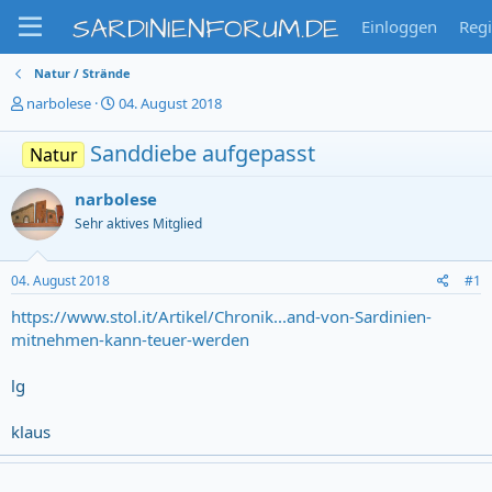
SARDINIENFORUM.DE
Einloggen
Regi
Natur / Strände
T
S
narbolese
04. August 2018
h
t
e
a
Sanddiebe aufgepasst
Natur
m
r
e
t
narbolese
n
d
s
a
Sehr aktives Mitglied
t
t
a
u
r
m
04. August 2018
#1
t
https://www.stol.it/Artikel/Chronik...and-von-Sardinien-
e
mitnehmen-kann-teuer-werden
r
lg
klaus