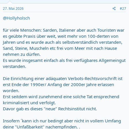
n
s
27. Mai 2026
#27
:
@Hollyholsch
für viele Menschen: Sarden, Italiener aber auch Touristen war
es geübte Praxis über weit, weit mehr von 100-derten von
Jahren und es wurde auch als selbstverständlich verstanden,
Sand, Steine, Muscheln etc frei vom Meer mit nach Hause
nehmen zu dürfen.
Es wurde insgesamt einfach als frei verfügbares Allgemeingut
verstanden.
Die Einrichtung einer adäquaten Verbots-Rechtsvorschrift ist
erst Ende der 1990er/ Anfang der 2000er Jahre erlassen
worden.
Erst seitdem wird zunehmend eine solche Tat ensprechend
kriminalisiert und verfolgt.
Davor gab es dieses "neue" Rechtsinstitut nicht.
Insofern ´kann ich nur bedingt aber nicht in vollem Umfang
deine "Unfaßbarkeit" nachempfinden. .