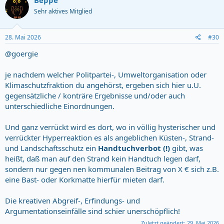
Beppe
t
Sehr aktives Mitglied
i
o
n
s
28. Mai 2026
#30
:
@goergie
je nachdem welcher Politpartei-, Umweltorganisation oder
Klimaschutzfraktion du angehörst, ergeben sich hier u.U.
gegensätzliche / konträre Ergebnisse und/oder auch
unterschiedliche Einordnungen.
Und ganz verrückt wird es dort, wo in völlig hysterischer und
verrückter Hyperreaktion es als angeblichen Küsten-, Strand-
und Landschaftsschutz ein
Handtuchverbot (!)
gibt, was
heißt, daß man auf den Strand kein Handtuch legen darf,
sondern nur gegen nen kommunalen Beitrag von X € sich z.B.
eine Bast- oder Korkmatte hierfür mieten darf.
Die kreativen Abgreif-, Erfindungs- und
Argumentationseinfälle sind schier unerschöpflich!
Zuletzt geändert:
29. Mai 2026