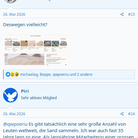
o
n
s
26. Mai 2026
#23
:
Deswegen vielleicht?
R
michaelag
,
Beppe
,
qwpoeriu
und 2 andere
e
a
c
Piri
t
Sehr aktives Mitglied
i
o
n
s
26. Mai 2026
#24
:
@qwpoeriu
Es gibt tatsächlich eine sehr große Anzahl von
Leuten weltweit, die Sand sammeln. Ich war auch fast 35
Jahre lang so eine. Als langjährige Mitarbeiterin einer grossen