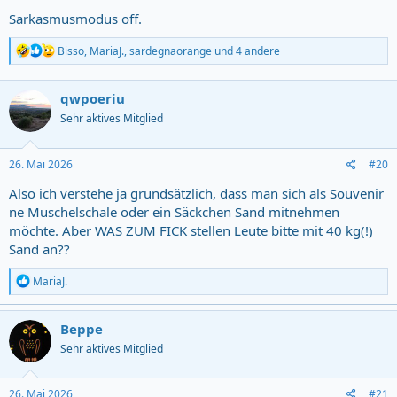
Sarkasmusmodus off.
R
Bisso
,
MariaJ.
,
sardegnaorange
und 4 andere
e
a
c
qwpoeriu
t
Sehr aktives Mitglied
i
o
n
s
26. Mai 2026
#20
:
Also ich verstehe ja grundsätzlich, dass man sich als Souvenir
ne Muschelschale oder ein Säckchen Sand mitnehmen
möchte. Aber WAS ZUM FICK stellen Leute bitte mit 40 kg(!)
Sand an??
R
MariaJ.
e
a
c
Beppe
t
Sehr aktives Mitglied
i
o
n
s
26. Mai 2026
#21