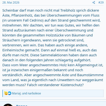
s
28. Mai 2026
#29
:
Scheinbar darf man noch nicht mal Treibholz sprich dickere
Äste, Pflanzenholz, das bei Überschwemmungen vom Fluss
(in unserem Fall Cedrino) auf den Strand geschwemmt wird,
mitnehmen. Wir dachten, wir tun was Gutes, wir helfen den
Strand aufzuräumen nach einer Überschwemmung und
könnten die gesammelten Holzstücke von Bäumen und
Sträuchern irgendwann, wenn sie getrocknet sind,
verbrennen, win win. Das haben auch einige andere,
Einheimische gemacht. Dann auf einmal hieß es, auch das
dürfe man nicht. Diese Sammelaktionen haben dann auch
danach in den folgenden Jahren schlagartig aufgehört.
Dass vom Meer angeschwemmtes Holz kein Allgemeingut ist,
ist ja inzwischen einigermaßen bekannt und noch
verständlich. Aber angeschwemmte Äste und Baumstämmme
vom Land, was ja eigentlich nach Unwettern nur weggeräumt
werden muss? Falsch verstandener Küstenschutz?
R
MariaJ.
und
narbolese
e
a
c