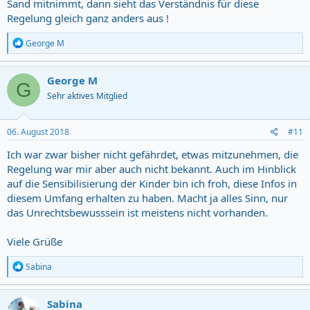
Sand mitnimmt, dann sieht das Verständnis für diese
Regelung gleich ganz anders aus !
R
George M
e
a
c
George M
G
t
Sehr aktives Mitglied
i
o
n
s
06. August 2018
#11
:
Ich war zwar bisher nicht gefährdet, etwas mitzunehmen, die
Regelung war mir aber auch nicht bekannt. Auch im Hinblick
auf die Sensibilisierung der Kinder bin ich froh, diese Infos in
diesem Umfang erhalten zu haben. Macht ja alles Sinn, nur
das Unrechtsbewusssein ist meistens nicht vorhanden.
Viele Grüße
R
Sabina
e
a
c
Sabina
t