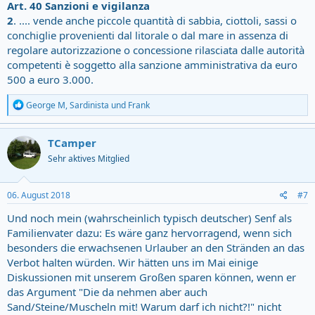
Art. 40
Sanzioni e vigilanza
2
. .... vende anche piccole quantità di sabbia, ciottoli, sassi o
conchiglie provenienti dal litorale o dal mare in assenza di
regolare autorizzazione o concessione rilasciata dalle autorità
competenti è soggetto alla sanzione amministrativa da euro
500 a euro 3.000.
R
George M
,
Sardinista
und
Frank
e
a
c
TCamper
t
Sehr aktives Mitglied
i
o
n
s
06. August 2018
#7
:
Und noch mein (wahrscheinlich typisch deutscher) Senf als
Familienvater dazu: Es wäre ganz hervorragend, wenn sich
besonders die erwachsenen Urlauber an den Stränden an das
Verbot halten würden. Wir hätten uns im Mai einige
Diskussionen mit unserem Großen sparen können, wenn er
das Argument "Die da nehmen aber auch
Sand/Steine/Muscheln mit! Warum darf ich nicht?!" nicht