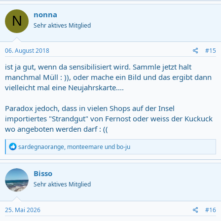
nonna
N
Sehr aktives Mitglied
06. August 2018
#15
ist ja gut, wenn da sensibilisiert wird. Sammle jetzt halt
manchmal Müll : )), oder mache ein Bild und das ergibt dann
vielleicht mal eine Neujahrskarte....
Paradox jedoch, dass in vielen Shops auf der Insel
importiertes "Strandgut" von Fernost oder weiss der Kuckuck
wo angeboten werden darf : ((
R
sardegnaorange
,
monteemare
und
bo-ju
e
a
c
Bisso
t
Sehr aktives Mitglied
i
o
n
s
25. Mai 2026
#16
: