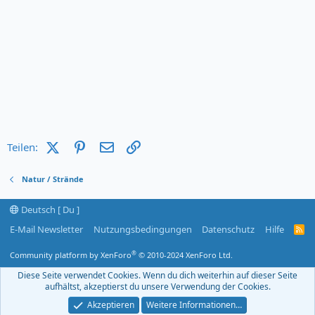
X (Twitter)
Pinterest
E-Mail
Link
Teilen:
Natur / Strände
Deutsch [ Du ]
E-Mail Newsletter
Nutzungsbedingungen
Datenschutz
Hilfe
R
S
S
®
Community platform by XenForo
© 2010-2024 XenForo Ltd.
-
F
Diese Seite verwendet Cookies. Wenn du dich weiterhin auf dieser Seite
e
aufhältst, akzeptierst du unsere Verwendung der Cookies.
e
d
Akzeptieren
Weitere Informationen…