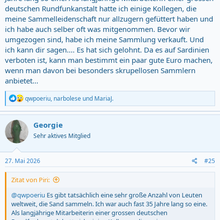
deutschen Rundfunkanstalt hatte ich einige Kollegen, die
meine Sammelleidenschaft nur allzugern gefüttert haben und
ich habe auch selber oft was mitgenommen. Bevor wir
umgezogen sind, habe ich meine Sammlung verkauft. Und
ich kann dir sagen.... Es hat sich gelohnt. Da es auf Sardinien
verboten ist, kann man bestimmt ein paar gute Euro machen,
wenn man davon bei besonders skrupellosen Sammlern
anbietet...
R
qwpoeriu
,
narbolese
und
MariaJ.
e
a
c
Georgie
t
Sehr aktives Mitglied
i
o
n
s
27. Mai 2026
#25
:
Zitat von Piri:
@qwpoeriu
Es gibt tatsächlich eine sehr große Anzahl von Leuten
weltweit, die Sand sammeln. Ich war auch fast 35 Jahre lang so eine.
Als langjährige Mitarbeiterin einer grossen deutschen