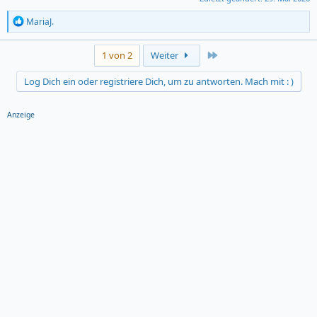
R
MariaJ.
e
a
c
Last
1 von 2
Weiter
t
i
Log Dich ein oder registriere Dich, um zu antworten. Mach mit : )
o
n
s
Anzeige
: