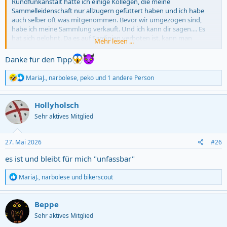
Rundfunkanstalt hatte ich einige Kollegen, die meine
Sammelleidenschaft nur allzugern gefüttert haben und ich habe
auch selber oft was mitgenommen. Bevor wir umgezogen sind,
habe ich meine Sammlung verkauft. Und ich kann dir sagen.... Es
hat sich gelohnt. Da es auf Sardinien verboten ist, kann man
Mehr lesen ...
bestimmt ein paar gute Euro machen, wenn man davon bei
besonders skrupellosen Sammlern anbietet...
Danke für den Tipp
R
MariaJ.
,
narbolese
,
peko
und 1 andere Person
e
a
c
Hollyholsch
t
Sehr aktives Mitglied
i
o
n
s
27. Mai 2026
#26
:
es ist und bleibt für mich "unfassbar"
R
MariaJ.
,
narbolese
und
bikerscout
e
a
c
Beppe
t
Sehr aktives Mitglied
i
o