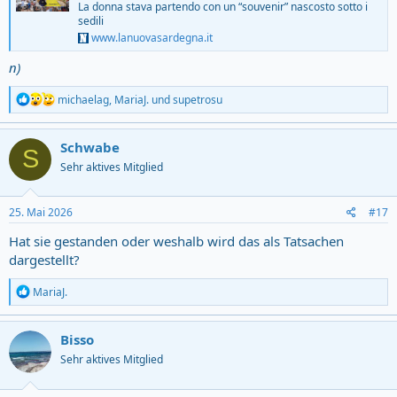
La donna stava partendo con un “souvenir” nascosto sotto i
sedili
www.lanuovasardegna.it
n)
R
michaelag
,
MariaJ.
und
supetrosu
e
a
c
Schwabe
S
t
Sehr aktives Mitglied
i
o
n
s
25. Mai 2026
#17
:
Hat sie gestanden oder weshalb wird das als Tatsachen
dargestellt?
R
MariaJ.
e
a
c
Bisso
t
Sehr aktives Mitglied
i
o
n