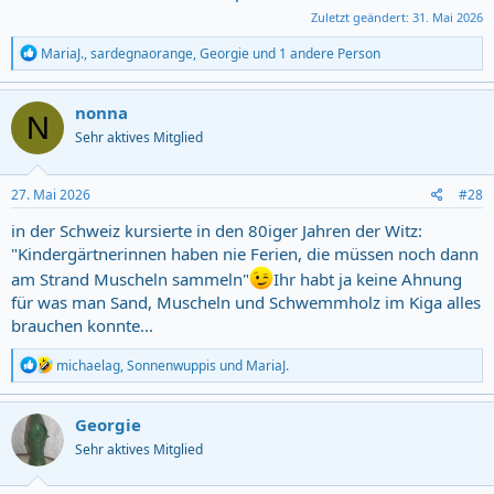
Zuletzt geändert:
31. Mai 2026
R
MariaJ.
,
sardegnaorange
,
Georgie
und 1 andere Person
e
a
c
nonna
N
t
Sehr aktives Mitglied
i
o
n
s
27. Mai 2026
#28
:
in der Schweiz kursierte in den 80iger Jahren der Witz:
"Kindergärtnerinnen haben nie Ferien, die müssen noch dann
am Strand Muscheln sammeln"
Ihr habt ja keine Ahnung
für was man Sand, Muscheln und Schwemmholz im Kiga alles
brauchen konnte...
R
michaelag
,
Sonnenwuppis
und
MariaJ.
e
a
c
Georgie
t
Sehr aktives Mitglied
i
o
n