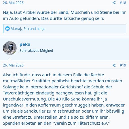
s
26. Mai 2026
#18
:
Naja, laut Artikel wurde der Sand, Muscheln und Steine bei ihr
im Auto gefunden. Das dürfte Tatsache genug sein.
R
MariaJ.
,
Piri
und
helga
e
a
c
peko
t
Sehr aktives Mitglied
i
o
n
s
26. Mai 2026
#19
:
Also ich finde, dass auch in diesem Falle die Rechte
mutmaßlicher Straftäter penibelst beachtet werden müssten.
Solange kein internationaler Gerichtshof die Schuld der
Tatverdächtigen eindeutig nachgewiesen hat, gilt die
Unschuldsvermutung. Die 40 Kilo Sand könnte ihr ja
irgendwer in den Kofferraum geschmuggelt haben, entweder
um sie als Sandkurier zu missbrauchen oder um ihr böswillig
eine Straftat zu unterstellen und sie so zu diffamieren.
Spenden erbeten an den "Verein zum Täterschutz e.V."