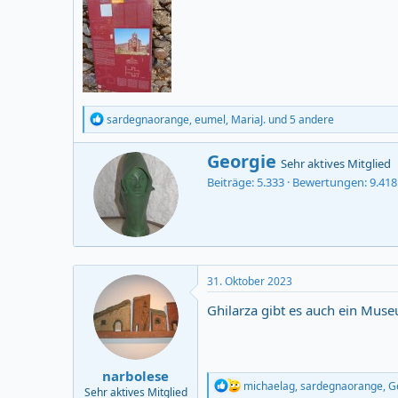
R
sardegnaorange
,
eumel
,
MariaJ.
und 5 andere
e
a
V
Georgie
c
Sehr aktives Mitglied
e
t
Beiträge
5.333
Bewertungen
9.418
r
i
o
f
n
a
s
s
:
s
t
31. Oktober 2023
v
o
Ghilarza gibt es auch ein Mus
n
narbolese
R
michaelag
,
sardegnaorange
,
G
Sehr aktives Mitglied