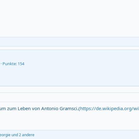
Punkte
154
eum zum Leben von Antonio Gramsci.(
https://de.wikipedia.org/w
eorgie
und 2 andere