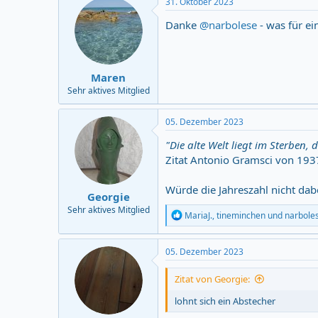
31. Oktober 2023
t
i
Danke
@narbolese
- was für e
o
n
s
:
Maren
Sehr aktives Mitglied
05. Dezember 2023
"Die alte Welt liegt im Sterben, 
Zitat Antonio Gramsci von 193
Würde die Jahreszahl nicht dabe
Georgie
Sehr aktives Mitglied
R
MariaJ.
,
tineminchen
und
narbole
e
a
c
05. Dezember 2023
t
i
Zitat von Georgie:
o
n
lohnt sich ein Abstecher
s
: