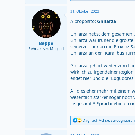
e
a
c
31. Oktober 2023
t
i
A proposito:
Ghilarza
o
n
Ghilarza nebst dem gesamten U
s
:
Ghilarza war früher die größte 
Beppe
seinerzeit nur an die Provinz S
Sehr aktives Mitglied
Ghilarza an der "Karalibus Turr
Ghilarza gehört weder zum Log
wirklich zu irgendeiner Region
endet hier und die "Logudoresi
All dies eher mehr mit einem w
wesentlich stärker sogar noch 
insgesamt 3 Sprachgebieten un
R
Dagi_auf_Achse
,
sardegnaoran
e
a
c