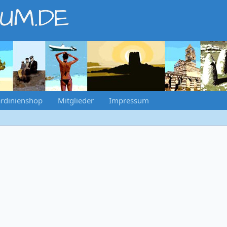
RUM.DE
rdinienshop
Mitglieder
Impressum