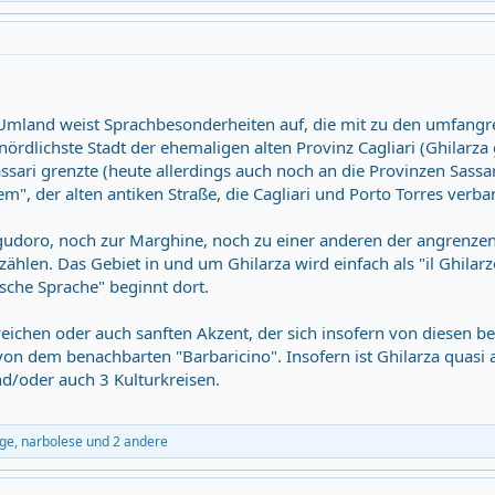
mland weist Sprachbesonderheiten auf, die mit zu den umfangrei
nördlichste Stadt der ehemaligen alten Provinz Cagliari (Ghilarza 
assari grenzte (heute allerdings auch noch an die Provinzen Sass
em", der alten antiken Straße, die Cagliari und Porto Torres verba
udoro, noch zur Marghine, noch zu einer anderen der angrenzen
 zählen. Das Gebiet in und um Ghilarza wird einfach als "il Ghila
sche Sprache" beginnt dort.
eichen oder auch sanften Akzent, der sich insofern von diesen b
von dem benachbarten "Barbaricino". Insofern ist Ghilarza quasi 
d/oder auch 3 Kulturkreisen.
ge
,
narbolese
und 2 andere