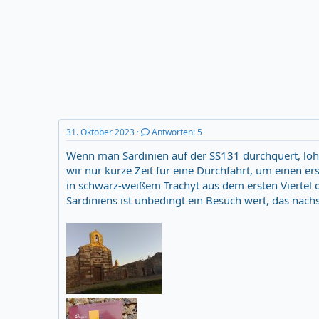
r
m
t
e
r
31. Oktober 2023
Antworten: 5
Wenn man Sardinien auf der SS131 durchquert, lohn
wir nur kurze Zeit für eine Durchfahrt, um einen 
in schwarz-weißem Trachyt aus dem ersten Viertel 
Sardiniens ist unbedingt ein Besuch wert, das näch