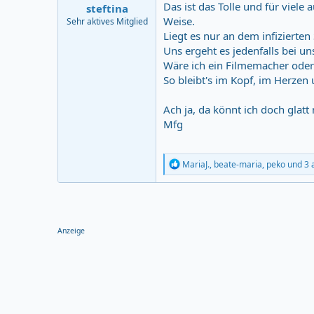
Das ist das Tolle und für viele 
steftina
Weise.
Sehr aktives Mitglied
Liegt es nur an dem infizierten
Uns ergeht es jedenfalls bei u
Wäre ich ein Filmemacher oder
So bleibt's im Kopf, im Herzen 
Ach ja, da könnt ich doch glat
Mfg
R
MariaJ.
,
beate-maria
,
peko
und 3 
e
a
c
t
i
o
Anzeige
n
s
: