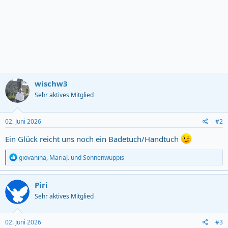
wischw3
Sehr aktives Mitglied
02. Juni 2026
#2
Ein Glück reicht uns noch ein Badetuch/Handtuch
R
giovanina
,
MariaJ.
und
Sonnenwuppis
e
a
c
Piri
t
Sehr aktives Mitglied
i
o
n
s
02. Juni 2026
#3