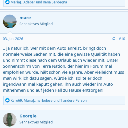
R
MariaJ.
,
Adebar
und
Rena Sardegna
e
a
c
mare
t
Sehr aktives Mitglied
i
o
n
s
03. Juni 2026
#10
:
.. ja natürlich, wer mit dem Auto anreist, bringt doch
normalerweise Sachen mit, die eine gewisse Qualität haben
und nimmt diese nach dem Urlaub auch wieder mit. Unser
Sonnenschirm von Terra Nation, der hier im Forum mal
empfohlen wurde, hält schon viele Jahre. Aber vielleicht muss
man wirklich dazu sagen, würde ich, sollte er doch
irgendwann mal kaputt gehen, ihn auch wieder im Auto
mitnehmen und auf jeden Fall zu Hause entsorgen!
R
Karo69
,
MariaJ.
,
narbolese
und 1 andere Person
e
a
c
Georgie
t
Sehr aktives Mitglied
i
o