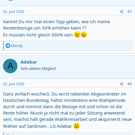
o
n
s
02. Juni 2026
#5
:
Kannst Du mir mal einen Tipp geben, wie ich meine
Rentenbezüge um 50% erhöhen kann ??
Es müssen nicht gleich 300% sein
R
MariaJ.
e
a
c
Adebar
A
t
Sehr aktives Mitglied
i
o
n
s
02. Juni 2026
#6
:
Ganz einfach wischw3, Du wirst nebenbei Abgeordneter im
Deutschen Bundestag, hältst mindestens eine Wahlperiode
durch und nimmst dann die Bezüge mit und schon ist die
Rente höher. Musst ja nicht mal zu jeder Sitzung anwesend
sein, machst halt gerade Wahlkreisarbeit und akquirierst neue
Wähler auf Sardinien . LG Adebar