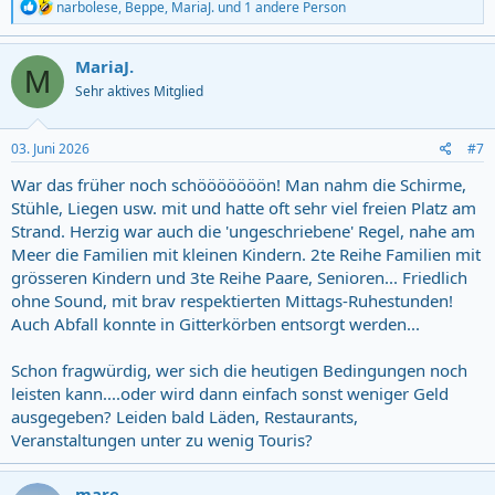
R
narbolese
,
Beppe
,
MariaJ.
und 1 andere Person
e
a
c
MariaJ.
M
t
Sehr aktives Mitglied
i
o
n
s
03. Juni 2026
#7
:
War das früher noch schööööööön! Man nahm die Schirme,
Stühle, Liegen usw. mit und hatte oft sehr viel freien Platz am
Strand. Herzig war auch die 'ungeschriebene' Regel, nahe am
Meer die Familien mit kleinen Kindern. 2te Reihe Familien mit
grösseren Kindern und 3te Reihe Paare, Senioren... Friedlich
ohne Sound, mit brav respektierten Mittags-Ruhestunden!
Auch Abfall konnte in Gitterkörben entsorgt werden...
Schon fragwürdig, wer sich die heutigen Bedingungen noch
leisten kann....oder wird dann einfach sonst weniger Geld
ausgegeben? Leiden bald Läden, Restaurants,
Veranstaltungen unter zu wenig Touris?
mare