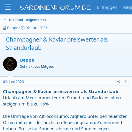
SARDINIENFORUM.DE
Einloggen
Regi
Die Insel - Allgemeines
T
S
Beppe
02. Juni 2026
h
t
Champagner & Kaviar preiswerter als
e
a
m
r
Strandurlaub
e
t
n
d
s
a
Beppe
t
t
Sehr aktives Mitglied
a
u
r
m
t
02. Juni 2026
#1
e
Champagner & Kaviar preiswerter als Strandurlaub
r
Urlaub am Meer immer teurer: Strand- und Badeanstalten
steigen um bis zu 16%
Die Umfrage von Altroconsumo: Alghero unter den teuersten
Orten mit einer der höchsten Teuerungsraten. Zunehmend
höhere Preise für Sonnenschirme und Sonnenliegen,