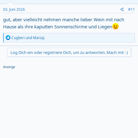
n
s
03. Juni 2026
#11
:
gut, aber vielleicht nehmen manche lieber Wein mit nach
Hause als ihre kaputten Sonnenschirme und Liegen
R
Cuglieri
und
MariaJ.
e
a
c
Log Dich ein oder registriere Dich, um zu antworten. Mach mit : )
t
i
o
Anzeige
n
s
: