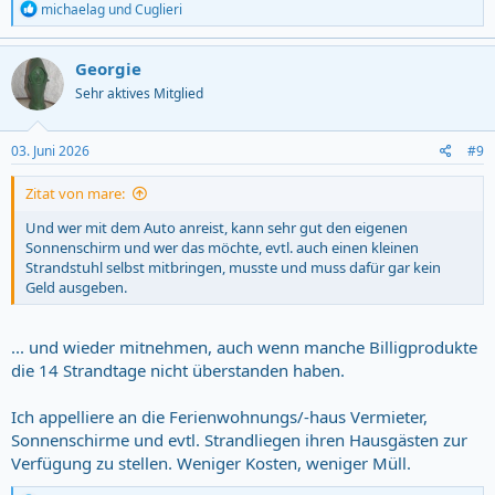
R
michaelag
und
Cuglieri
e
a
c
Georgie
t
Sehr aktives Mitglied
i
o
n
s
03. Juni 2026
#9
:
Zitat von mare:
Und wer mit dem Auto anreist, kann sehr gut den eigenen
Sonnenschirm und wer das möchte, evtl. auch einen kleinen
Strandstuhl selbst mitbringen, musste und muss dafür gar kein
Geld ausgeben.
... und wieder mitnehmen, auch wenn manche Billigprodukte
die 14 Strandtage nicht überstanden haben.
Ich appelliere an die Ferienwohnungs/-haus Vermieter,
Sonnenschirme und evtl. Strandliegen ihren Hausgästen zur
Verfügung zu stellen. Weniger Kosten, weniger Müll.