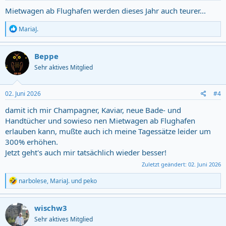
:
Mietwagen ab Flughafen werden dieses Jahr auch teurer...
R
MariaJ.
e
a
c
Beppe
t
Sehr aktives Mitglied
i
o
n
s
02. Juni 2026
#4
:
damit ich mir Champagner, Kaviar, neue Bade- und
Handtücher und sowieso nen Mietwagen ab Flughafen
erlauben kann, mußte auch ich meine Tagessätze leider um
300% erhöhen.
Jetzt geht's auch mir tatsächlich wieder besser!
Zuletzt geändert:
02. Juni 2026
R
narbolese
,
MariaJ.
und
peko
e
a
c
wischw3
t
Sehr aktives Mitglied
i