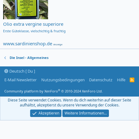
Olio extra vergine superiore
Erste Güteklasse,
vielschichtig & fruchtig
www.sardinienshop.de
Anzeige
Die Insel - Allgemeines
Deutsch [ Du ]
E-Mail Newsletter
Nutzungsbedingungen
Datenschutz
Hilfe
R
S
S
®
Community platform by XenForo
© 2010-2024 XenForo Ltd.
-
F
Diese Seite verwendet Cookies. Wenn du dich weiterhin auf dieser Seite
e
aufhältst, akzeptierst du unsere Verwendung der Cookies.
e
d
Akzeptieren
Weitere Informationen…