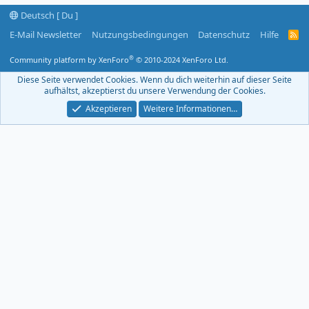
Deutsch [ Du ]
E-Mail Newsletter
Nutzungsbedingungen
Datenschutz
Hilfe
R
S
S
®
Community platform by XenForo
© 2010-2024 XenForo Ltd.
-
F
Diese Seite verwendet Cookies. Wenn du dich weiterhin auf dieser Seite
e
aufhältst, akzeptierst du unsere Verwendung der Cookies.
e
d
Akzeptieren
Weitere Informationen…