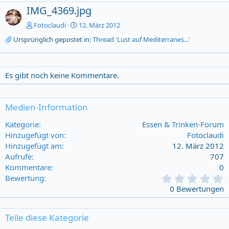
IMG_4369.jpg
Fotoclaudi
12. März 2012
Ursprünglich gepostet in:
Thread 'Lust auf Mediterranes...'
Es gibt noch keine Kommentare.
Medien-Information
Kategorie
Essen & Trinken-Forum
Hinzugefügt von
Fotoclaudi
Hinzugefügt am
12. März 2012
Aufrufe
707
Kommentare
0
0
Bewertung
,
0 Bewertungen
0
0
s
Teile diese Kategorie
t