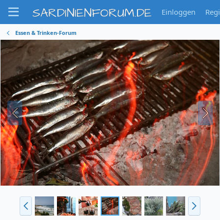
SARDINIENFORUM.DE
Einloggen
Regi
Essen & Trinken-Forum