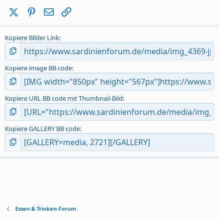
a
X (Twitter)
Pinterest
E-Mail
Link
r
(
s
Kopiere Bilder Link
)
Kopiere image BB code
Kopiere URL BB code mit Thumbnail-Bild
Kopiere GALLERY BB code
Essen & Trinken-Forum