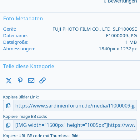
0 Bewertungen
0
0
s
Foto-Metadaten
t
a
Gerät
FUJI PHOTO FILM CO., LTD. SLP1000SE
r
Dateiname
F1000009.JPG
(
Dateigröße
1 MB
s
Abmessungen
1840px x 1232px
)
Teile diese Kategorie
X (Twitter)
Pinterest
E-Mail
Link
Kopiere Bilder Link
Kopiere image BB code
Kopiere URL BB code mit Thumbnail-Bild