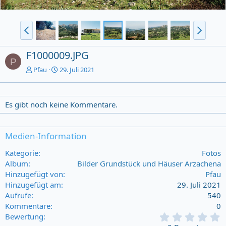
F1000009.JPG
P
Pfau
29. Juli 2021
Es gibt noch keine Kommentare.
Medien-Information
Kategorie
Fotos
Album
Bilder Grundstück und Häuser Arzachena
Hinzugefügt von
Pfau
Hinzugefügt am
29. Juli 2021
Aufrufe
540
Kommentare
0
0
Bewertung
,