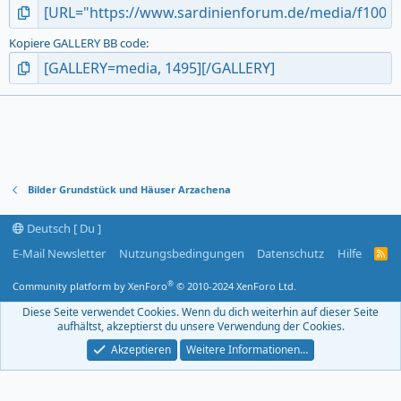
Kopiere GALLERY BB code
Bilder Grundstück und Häuser Arzachena
Deutsch [ Du ]
E-Mail Newsletter
Nutzungsbedingungen
Datenschutz
Hilfe
R
S
S
®
Community platform by XenForo
© 2010-2024 XenForo Ltd.
-
F
Diese Seite verwendet Cookies. Wenn du dich weiterhin auf dieser Seite
e
aufhältst, akzeptierst du unsere Verwendung der Cookies.
e
d
Akzeptieren
Weitere Informationen…