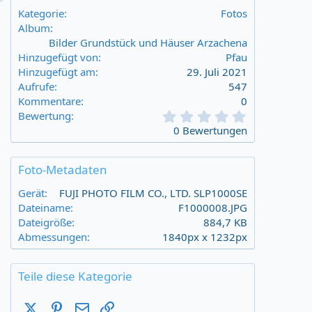
Kategorie
Fotos
Album
Bilder Grundstück und Häuser Arzachena
Hinzugefügt von
Pfau
Hinzugefügt am
29. Juli 2021
Aufrufe
547
Kommentare
0
0
Bewertung
,
0 Bewertungen
0
0
s
Foto-Metadaten
t
a
Gerät
FUJI PHOTO FILM CO., LTD. SLP1000SE
r
Dateiname
F1000008.JPG
(
Dateigröße
884,7 KB
s
Abmessungen
1840px x 1232px
)
Teile diese Kategorie
X (Twitter)
Pinterest
E-Mail
Link