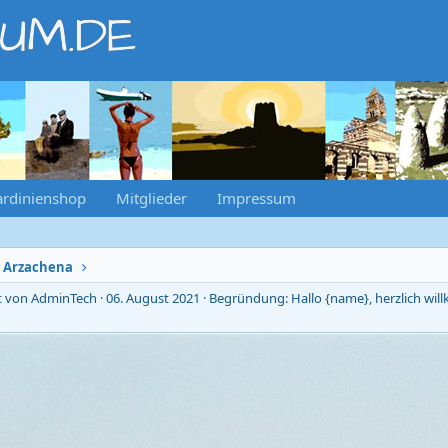
RUM.DE
ardinienshop
Mitglieder
Impressum
r Arzachena
t von AdminTech
06. August 2021
Begründung: Hallo {name}, herzlich wi