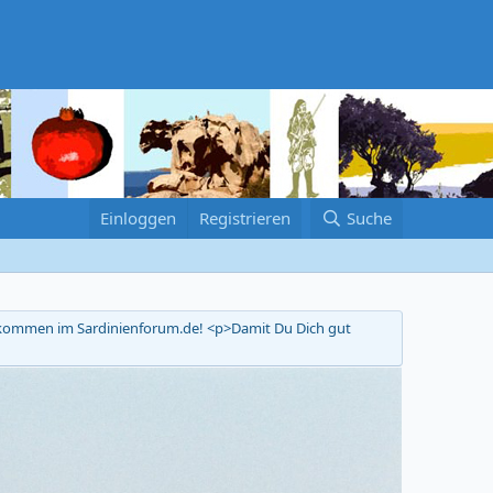
Einloggen
Registrieren
Suche
llkommen im Sardinienforum.de! <p>Damit Du Dich gut