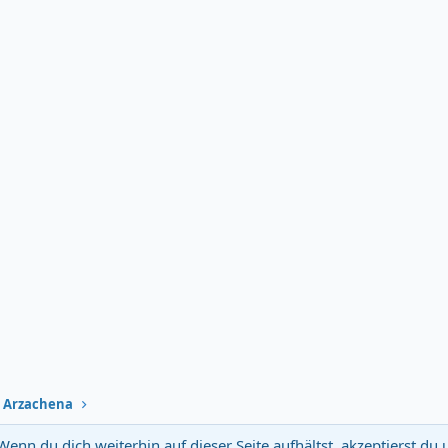
r Arzachena
Wenn du dich weiterhin auf dieser Seite aufhältst, akzeptierst d