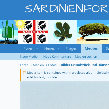
SARDINIENFO
Foren
Neues
Fragen
Medien
S
Neue Medien
Neue Kommentare
Medien suchen
Foren
Medien
Fotos
Bilder Grundstück und Häuse
Media item is contained within a deleted album.
Gelösch
zurecht findest, möchte