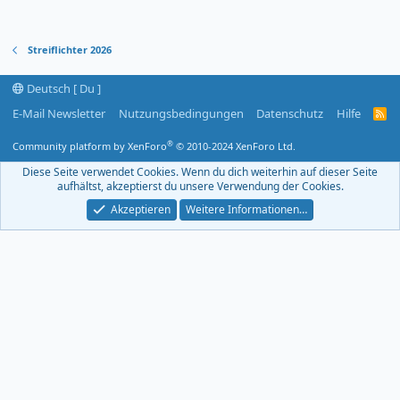
Streiflichter 2026
Deutsch [ Du ]
E-Mail Newsletter
Nutzungsbedingungen
Datenschutz
Hilfe
R
S
S
®
Community platform by XenForo
© 2010-2024 XenForo Ltd.
-
F
Diese Seite verwendet Cookies. Wenn du dich weiterhin auf dieser Seite
e
aufhältst, akzeptierst du unsere Verwendung der Cookies.
e
d
Akzeptieren
Weitere Informationen…