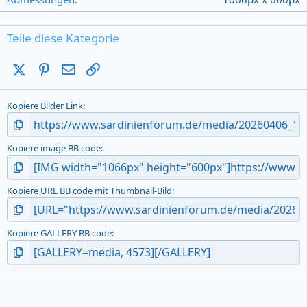
s
)
Teile diese Kategorie
X (Twitter)
Pinterest
E-Mail
Link
Kopiere Bilder Link
Kopiere image BB code
Kopiere URL BB code mit Thumbnail-Bild
Kopiere GALLERY BB code