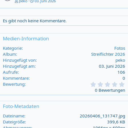
peko
03. Juni 2026
Es gibt noch keine Kommentare.
Medien-Information
Kategorie
Fotos
Album
Streiflichter 2026
Hinzugefügt von
peko
Hinzugefügt am
03. Juni 2026
Aufrufe
106
Kommentare
0
0
Bewertung
,
0 Bewertungen
0
0
s
Foto-Metadaten
t
a
Dateiname
20260406_131747.jpg
r
Dateigröße
399,6 KB
(
Abmessungen
1066px x 600px