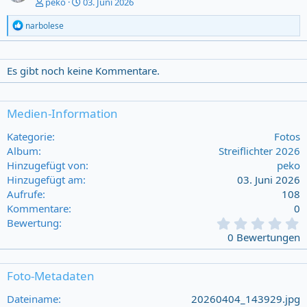
peko
03. Juni 2026
R
narbolese
e
a
c
t
Es gibt noch keine Kommentare.
i
o
n
Medien-Information
s
:
Kategorie
Fotos
Album
Streiflichter 2026
Hinzugefügt von
peko
Hinzugefügt am
03. Juni 2026
Aufrufe
108
Kommentare
0
0
Bewertung
,
0 Bewertungen
0
0
s
Foto-Metadaten
t
a
Dateiname
20260404_143929.jpg