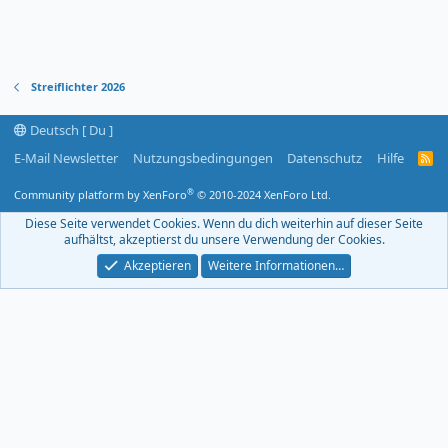
Streiflichter 2026
Deutsch [ Du ]
E-Mail Newsletter
Nutzungsbedingungen
Datenschutz
Hilfe
R
S
S
®
Community platform by XenForo
© 2010-2024 XenForo Ltd.
-
F
Diese Seite verwendet Cookies. Wenn du dich weiterhin auf dieser Seite
e
aufhältst, akzeptierst du unsere Verwendung der Cookies.
e
d
Akzeptieren
Weitere Informationen…