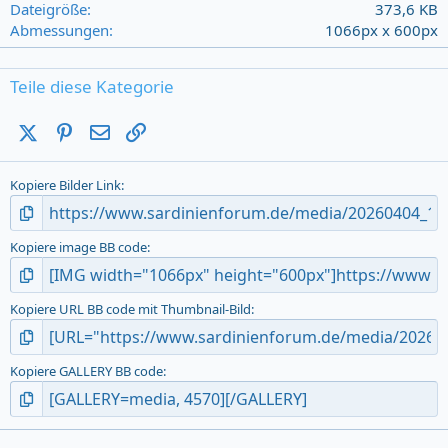
r
Dateigröße
373,6 KB
(
Abmessungen
1066px x 600px
s
)
Teile diese Kategorie
X (Twitter)
Pinterest
E-Mail
Link
Kopiere Bilder Link
Kopiere image BB code
Kopiere URL BB code mit Thumbnail-Bild
Kopiere GALLERY BB code