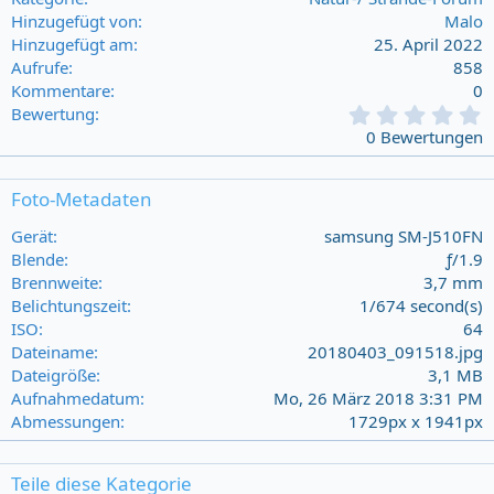
Hinzugefügt von
Malo
Hinzugefügt am
25. April 2022
Aufrufe
858
Kommentare
0
0
Bewertung
,
0 Bewertungen
0
0
s
Foto-Metadaten
t
a
Gerät
samsung SM-J510FN
r
Blende
ƒ/1.9
(
Brennweite
3,7 mm
s
Belichtungszeit
1/674 second(s)
)
ISO
64
Dateiname
20180403_091518.jpg
Dateigröße
3,1 MB
Aufnahmedatum
Mo, 26 März 2018 3:31 PM
Abmessungen
1729px x 1941px
Teile diese Kategorie