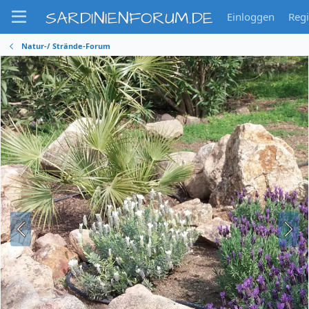
SARDINIENFORUM.DE
Einloggen
Regi
Natur-/ Strände-Forum