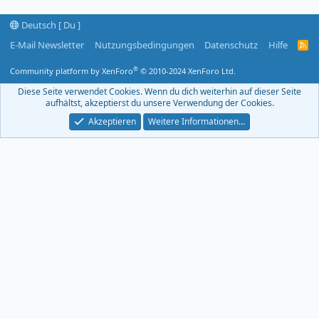
Deutsch [ Du ]
E-Mail Newsletter
Nutzungsbedingungen
Datenschutz
Hilfe
R
S
S
®
Community platform by XenForo
© 2010-2024 XenForo Ltd.
-
F
Diese Seite verwendet Cookies. Wenn du dich weiterhin auf dieser Seite
e
aufhältst, akzeptierst du unsere Verwendung der Cookies.
e
d
Akzeptieren
Weitere Informationen…