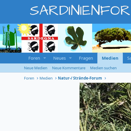
SARDINIENFO
Foren
Neues
Fragen
Medien
S
Neue Medien
Neue Kommentare
Medien suchen
Foren
Medien
Natur-/ Strände-Forum