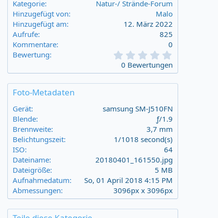
Kategorie
Natur-/ Strände-Forum
Hinzugefügt von
Malo
Hinzugefügt am
12. März 2022
Aufrufe
825
Kommentare
0
0
Bewertung
,
0 Bewertungen
0
0
s
Foto-Metadaten
t
a
Gerät
samsung SM-J510FN
r
Blende
ƒ/1.9
(
Brennweite
3,7 mm
s
Belichtungszeit
1/1018 second(s)
)
ISO
64
Dateiname
20180401_161550.jpg
Dateigröße
5 MB
Aufnahmedatum
So, 01 April 2018 4:15 PM
Abmessungen
3096px x 3096px
Teile diese Kategorie