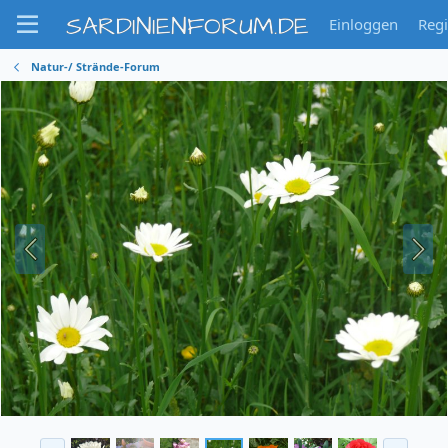
SARDINIENFORUM.DE
Einloggen
Regi
Natur-/ Strände-Forum