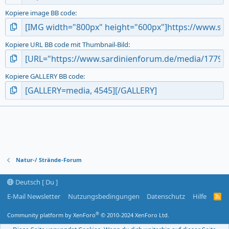
Kopiere image BB code
Kopiere URL BB code mit Thumbnail-Bild
Kopiere GALLERY BB code
Natur-/ Strände-Forum
Deutsch [ Du ]
E-Mail Newsletter
Nutzungsbedingungen
Datenschutz
Hilfe
R
S
S
®
Community platform by XenForo
© 2010-2024 XenForo Ltd.
-
F