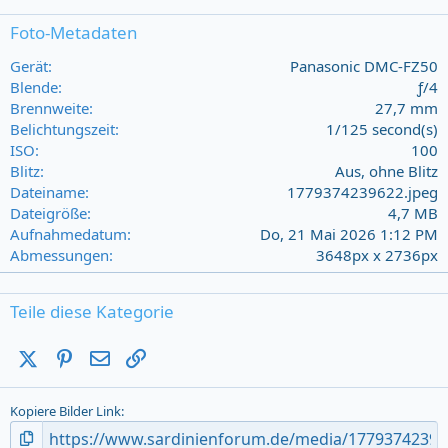
0
s
Foto-Metadaten
t
a
Gerät
Panasonic DMC-FZ50
r
Blende
ƒ/4
(
Brennweite
27,7 mm
s
Belichtungszeit
1/125 second(s)
)
ISO
100
Blitz
Aus, ohne Blitz
Dateiname
1779374239622.jpeg
Dateigröße
4,7 MB
Aufnahmedatum
Do, 21 Mai 2026 1:12 PM
Abmessungen
3648px x 2736px
Teile diese Kategorie
X (Twitter)
Pinterest
E-Mail
Link
Kopiere Bilder Link