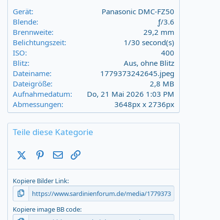
t
a
Gerät
Panasonic DMC-FZ50
r
Blende
ƒ/3.6
(
Brennweite
29,2 mm
s
Belichtungszeit
1/30 second(s)
)
ISO
400
Blitz
Aus, ohne Blitz
Dateiname
1779373242645.jpeg
Dateigröße
2,8 MB
Aufnahmedatum
Do, 21 Mai 2026 1:03 PM
Abmessungen
3648px x 2736px
Teile diese Kategorie
X (Twitter)
Pinterest
E-Mail
Link
Kopiere Bilder Link
Kopiere image BB code