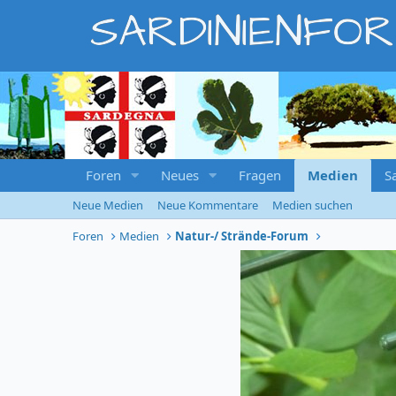
SARDINIENFO
Foren
Neues
Fragen
Medien
S
Neue Medien
Neue Kommentare
Medien suchen
Foren
Medien
Natur-/ Strände-Forum