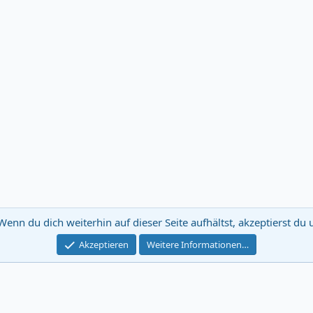
Wenn du dich weiterhin auf dieser Seite aufhältst, akzeptierst d
E-Mail Ne
Akzeptieren
Weitere Informationen…
®
Community platform by XenForo
© 2010-2024 XenForo Ltd.