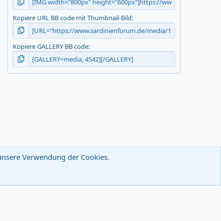
Kopiere URL BB code mit Thumbnail-Bild
Kopiere GALLERY BB code
u unsere Verwendung der Cookies.
wsletter
Nutzungsbedingungen
Datenschutz
Hilfe
R
S
S
-
F
e
e
d