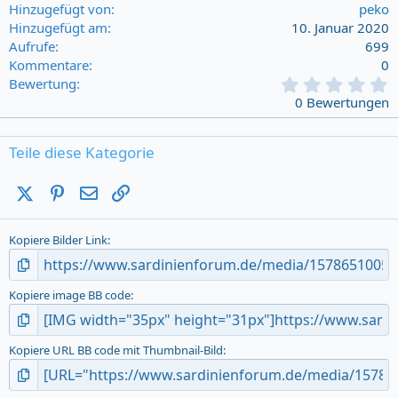
Hinzugefügt von
peko
Hinzugefügt am
10. Januar 2020
Aufrufe
699
Kommentare
0
0
Bewertung
,
0 Bewertungen
0
0
s
Teile diese Kategorie
t
a
X (Twitter)
Pinterest
E-Mail
Link
r
(
s
Kopiere Bilder Link
)
Kopiere image BB code
Kopiere URL BB code mit Thumbnail-Bild