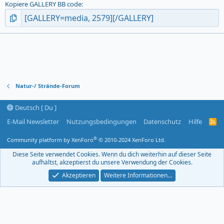
Kopiere GALLERY BB code
Natur-/ Strände-Forum
Deutsch [ Du ]
E-Mail Newsletter
Nutzungsbedingungen
Datenschutz
Hilfe
R
S
S
®
Community platform by XenForo
© 2010-2024 XenForo Ltd.
-
F
Diese Seite verwendet Cookies. Wenn du dich weiterhin auf dieser Seite
e
aufhältst, akzeptierst du unsere Verwendung der Cookies.
e
d
Akzeptieren
Weitere Informationen…