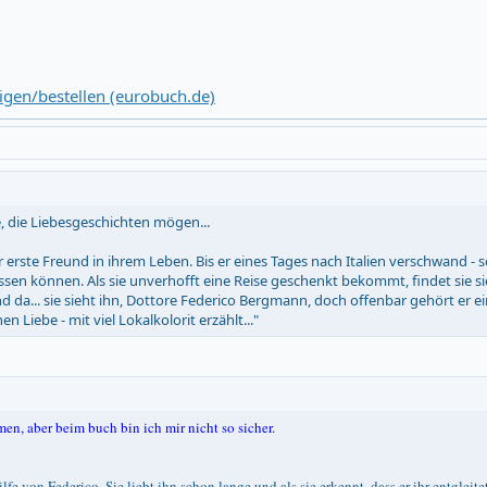
gen/bestellen (eurobuch.de)
e, die Liebesgeschichten mögen...
r erste Freund in ihrem Leben. Bis er eines Tages nach Italien verschwand -
ssen können. Als sie unverhofft eine Reise geschenkt bekommt, findet sie si
nd da... sie sieht ihn, Dottore Federico Bergmann, doch offenbar gehört er e
n Liebe - mit viel Lokalkolorit erzählt..."
n, aber beim buch bin ich mir nicht so sicher.
fe von Federico. Sie liebt ihn schon lange und als sie erkennt, dass er ihr entgleitet,