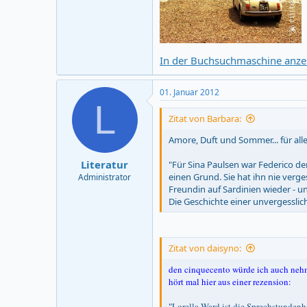
In der Buchsuchmaschine anzei
01. Januar 2012
L
Zitat von Barbara:
Amore, Duft und Sommer... für all
Literatur
"Für Sina Paulsen war Federico de
einen Grund. Sie hat ihn nie verge
Administrator
Freundin auf Sardinien wieder - u
Die Geschichte einer unvergessliche
Zitat von daisyno:
den cinquecento würde ich auch nehme
hört mal hier aus einer rezension:
"
Lorella Ward ist die Sprechstundenhil