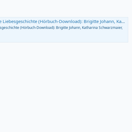
te (Hörbuch-Download): Brigitte Johann, Katharina Schwarzmaier, SAGA Egmont: Amazon.de: Bücher
esgeschichte (Hörbuch-Download): Brigitte Johann, Katharina Schwarzmaier,