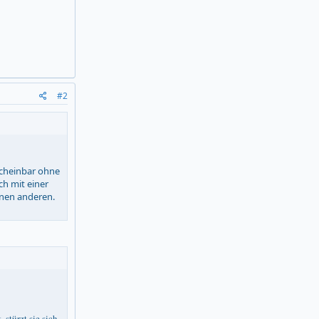
#2
 scheinbar ohne
ch mit einer
inen anderen.
 stürzt sie sich