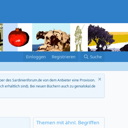
Einloggen
Registrieren
Suche
eiber des Sardinienforum.de von dem Anbieter eine Provision.
h erhältlich sind). Bei neuen Büchern auch zu genialokal.de
Themen mit ähnl. Begriffen