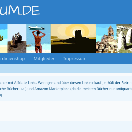
RUM.DE
rdinienshop
Mitglieder
Impressum
cher mit Affiliate-Links. Wenn jemand über diesen Link einkauft, erhält der Betr
che Bücher u.a.) und Amazon Marketplace (da die meisten Bücher nur antiquarisc
).