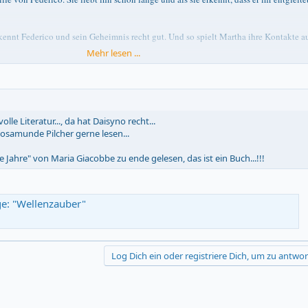
nnt Federico und sein Geheimnis recht gut. Und so spielt Martha ihre Kontakte a
Mehr lesen ...
ef von Sina Paulsen, er kennt auch Martha Tommasini und Federico Bergmann, der s
or hat seine ganz eigenen Ideen mit Sina und Federico."
lle Literatur..., da hat Daisyno recht...
osamunde Pilcher gerne lesen...
 Jahre" von Maria Giacobbe zu ende gelesen, das ist ein Buch...!!!
ge: "Wellenzauber"
Log Dich ein oder registriere Dich, um zu antwor