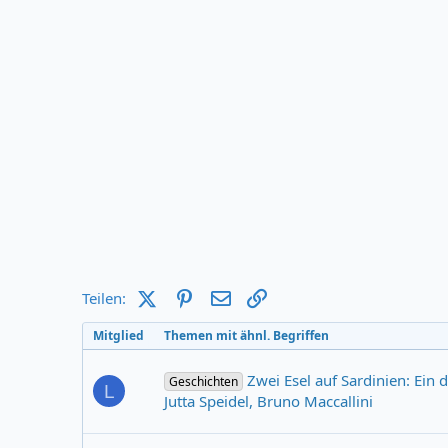
X (Twitter)
Pinterest
E-Mail
Link
Teilen:
Mitglied
Themen mit ähnl. Begriffen
Zwei Esel auf Sardinien: Ein 
Geschichten
L
Jutta Speidel, Bruno Maccallini