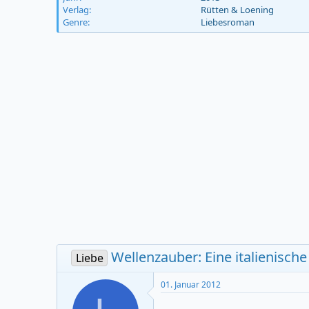
Verlag
e
t
Rütten & Loening
Genre
n
d
Liebesroman
s
a
t
t
a
u
r
m
t
e
r
Wellenzauber: Eine italienische
Liebe
01. Januar 2012