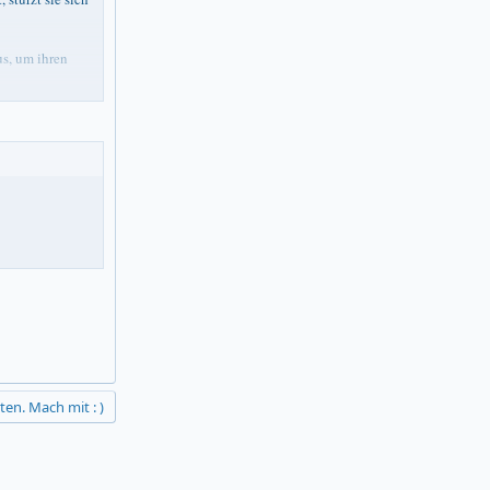
us, um ihren
ein
ten. Mach mit : )