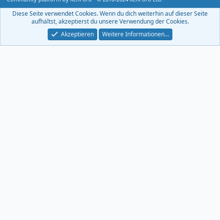
-
F
Diese Seite verwendet Cookies. Wenn du dich weiterhin auf dieser Seite
e
aufhältst, akzeptierst du unsere Verwendung der Cookies.
e
d
Akzeptieren
Weitere Informationen…