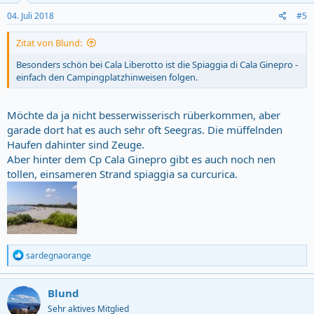
04. Juli 2018
#5
Zitat von Blund:
Besonders schön bei Cala Liberotto ist die Spiaggia di Cala Ginepro -
einfach den Campingplatzhinweisen folgen.
Möchte da ja nicht besserwisserisch rüberkommen, aber
garade dort hat es auch sehr oft Seegras. Die müffelnden
Haufen dahinter sind Zeuge.
Aber hinter dem Cp Cala Ginepro gibt es auch noch nen
tollen, einsameren Strand spiaggia sa curcurica.
R
sardegnaorange
e
a
c
Blund
t
Sehr aktives Mitglied
i