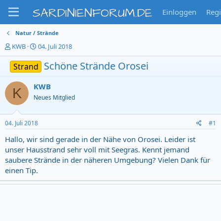
SARDINIENFORUM.DE
Einloggen
Regi
Natur / Strände
T
S
KWB
04. Juli 2018
h
t
e
a
Schöne Strände Orosei
Strand
m
r
e
t
KWB
K
n
d
Neues Mitglied
s
a
t
t
a
u
04. Juli 2018
#1
r
m
t
Hallo, wir sind gerade in der Nähe von Orosei. Leider ist
e
unser Hausstrand sehr voll mit Seegras. Kennt jemand
r
saubere Strände in der näheren Umgebung? Vielen Dank für
einen Tip.