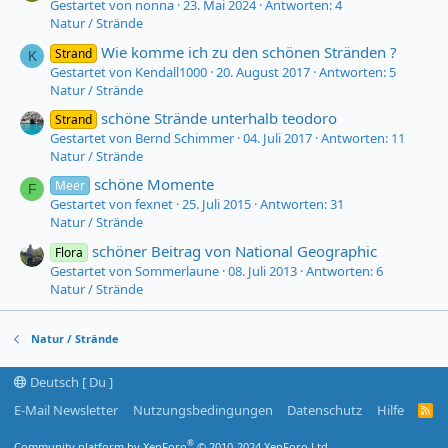
Gestartet von nonna
23. Mai 2024
Antworten: 4
Natur / Strände
Wie komme ich zu den schönen Stränden ?
Strand
K
Gestartet von Kendall1000
20. August 2017
Antworten: 5
Natur / Strände
schöne Strände unterhalb teodoro
Strand
Gestartet von Bernd Schimmer
04. Juli 2017
Antworten: 11
Natur / Strände
schöne Momente
Meer
F
Gestartet von fexnet
25. Juli 2015
Antworten: 31
Natur / Strände
schöner Beitrag von National Geographic
Flora
Gestartet von Sommerlaune
08. Juli 2013
Antworten: 6
Natur / Strände
Natur / Strände
Deutsch [ Du ]
E-Mail Newsletter
Nutzungsbedingungen
Datenschutz
Hilfe
R
S
S
®
Community platform by XenForo
© 2010-2024 XenForo Ltd.