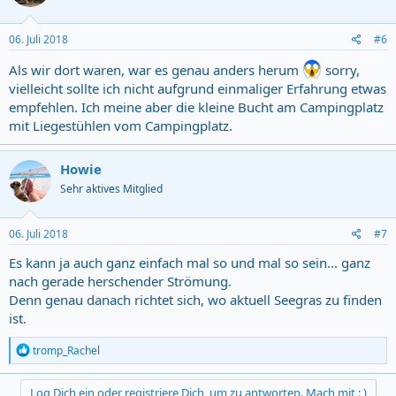
o
n
s
06. Juli 2018
#6
:
Als wir dort waren, war es genau anders herum
sorry,
vielleicht sollte ich nicht aufgrund einmaliger Erfahrung etwas
empfehlen. Ich meine aber die kleine Bucht am Campingplatz
mit Liegestühlen vom Campingplatz.
Howie
Sehr aktives Mitglied
06. Juli 2018
#7
Es kann ja auch ganz einfach mal so und mal so sein... ganz
nach gerade herschender Strömung.
Denn genau danach richtet sich, wo aktuell Seegras zu finden
ist.
R
tromp_Rachel
e
a
c
Log Dich ein oder registriere Dich, um zu antworten. Mach mit : )