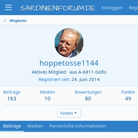
SARDINIENFORUM.DE
Einloggen
Regi
Mitglieder
hoppetosse1144
Aktives Mitglied
·
aus
A-6811 Göfis
Registriert seit
24. Juni 2014
Beiträge
Medien
Bewertungen
Punkte
163
10
80
49
Finden
Beiträge
Medien
Persönliche Informationen