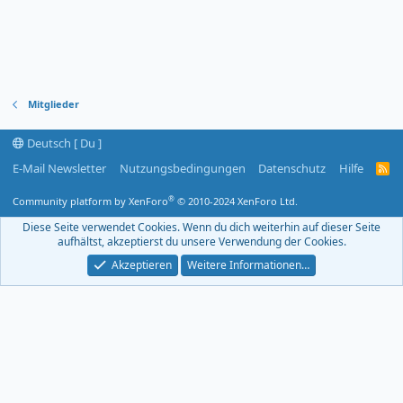
Mitglieder
Deutsch [ Du ]
E-Mail Newsletter
Nutzungsbedingungen
Datenschutz
Hilfe
R
S
S
®
Community platform by XenForo
© 2010-2024 XenForo Ltd.
-
F
Diese Seite verwendet Cookies. Wenn du dich weiterhin auf dieser Seite
e
aufhältst, akzeptierst du unsere Verwendung der Cookies.
e
d
Akzeptieren
Weitere Informationen…