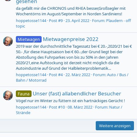
gesehen
da gefällt mir die CHRONOS und RHEA besser,Großsegler mit
Wochentörns im August/September in Norden Sardiniens!
hoppetosse1144
Post #9
23. April 2022
Forum:
Plaudern - off
topic
Mietwagenpreise 2022
Mietwagen
2019 war der durchschnittliche Tagessatz bei € 20.-,2020/21 bei €
50.- ,für diese Hauptsaison bei € 60.-,der Grund liegt bei der
Abstoßung des Fuhrparkes von bis zu 50% in den Jahren
2020/21,eine Aufstockung ist derzeit nicht möglich da die
Autoindustrie auf Grund der Halbleiterproblematik...
hoppetosse1144
Post #4
22. März 2022
Forum:
Auto / Bus /
Bahn / Motorrad
Unser (fast) allabendlicher Besucher
Fauna
Vögel nur im Winter zu füttern ist ein hartnäckiges Gerücht !
hoppetosse1144
Post #10
08. März 2022
Forum:
Natur /
Strände
Weitere anzeigen