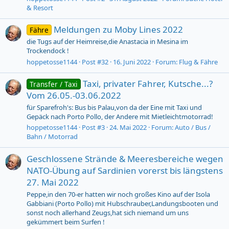
& Resort
Meldungen zu Moby Lines 2022
Fähre
die Tugs auf der Heimreise,die Anastacia in Mesina im
Trockendock !
hoppetosse1144
Post #32
16. Juni 2022
Forum:
Flug & Fähre
Taxi, privater Fahrer, Kutsche...?
Transfer / Taxi
Vom 26.05.-03.06.2022
für Sparefroh's: Bus bis Palau,von da der Eine mit Taxi und
Gepäck nach Porto Pollo, der Andere mit Mietleichtmotorrad!
hoppetosse1144
Post #3
24. Mai 2022
Forum:
Auto / Bus /
Bahn / Motorrad
Geschlossene Strände & Meeresbereiche wegen
NATO-Übung auf Sardinien vorerst bis längstens
27. Mai 2022
Peppe,in den 70-er hatten wir noch großes Kino auf der Isola
Gabbiani (Porto Pollo) mit Hubschrauber,Landungsbooten und
sonst noch allerhand Zeugs,hat sich niemand um uns
gekümmert beim Surfen !