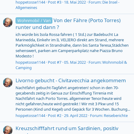
hoppetosse1144
Post #3
18. Mai 2022
Forum:
Die Insel -
Allgemeines
Von der Fähre (Porto Torres)
Wohnmobil / Van
runter und dann ?
ich würde bis Isola Rossa fahren ( 1 Std.) zur Badebucht La
Marinedda, Einkehr im IL VELIERO direkt am Strand, mehrere
Parkmöglichkeit in Strandnähe, dann bis Santa Teresa,Städchen
sehenswert, parken am Camperparkplatz nahe Piazza Bruno
Modesto !
hoppetosse1144
Post #7
05. Mai 2022
Forum:
Wohnmobil &
Camping
Livorno gebucht - Civitavecchia angekommem
Nachtfahrt gebucht-Tagfahrt angetreten! schon in den 70-
ger,abends zeitig in Genua zur Einschiffung Tirrenia mit
Nachtfahrt nach Porto Torres. allgemeiner Tenor:heute wird
nicht gefahren,heute wird gestreikt ! Wir mit 3 Pkw und 15
Personen (Kind und Kegel) und Gepäck für 3 Wochen. Buchung...
hoppetosse1144
Post #2
29. April 2022
Forum:
Reiseberichte
Kreuzschifffahrt rund um Sardinien, positiv