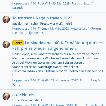
hoppetosse1144
Post #12
30. Mai 2023
Forum:
Natur /
Strände
Touristische Regeln Italien 2023
aus der heimischen Presse,wer weiß mehr?
hoppetosse1144
Thema
13. März 2023
Antworten: 4
Forum:
Die Insel - Allgemeines
La Maddalena - 40 % Ermäßigung auf die
Fähre
Fährpreise wieder aufgenommen
Hallo Beppe, 40% Rabatt,tatsächlich nur auf Nachfrage, meine
Nachbarn waren letzte Woche im Raum Palau mit Ausflug ins
Archipel. Wohl gerüstet mit deinem Beitrag vorerst
Standardpreis,bei Nachfrage Rabatt!,wobei der
Gesichtsausdruck des Billeteur nicht freundlich gewesen sein soll
!
hoppetosse1144
Post #8
03. November 2022
Forum:
Flug &
Fähre
gute Hotels
Hotel Palau in Palau !
hoppetosse1144
Post #2
31. August 2022
Forum:
Suche Hotel