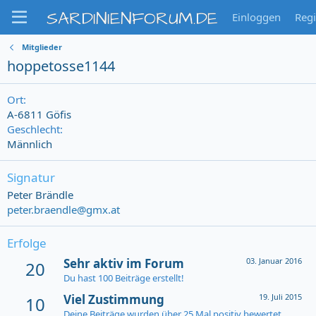
SARDINIENFORUM.DE
Einloggen
Regi
Mitglieder
hoppetosse1144
Ort
A-6811 Göfis
Geschlecht
Männlich
Signatur
Peter Brändle
peter.braendle@gmx.at
Erfolge
Sehr aktiv im Forum
03. Januar 2016
20
Du hast 100 Beiträge erstellt!
Viel Zustimmung
19. Juli 2015
10
Deine Beiträge wurden über 25 Mal positiv bewertet.