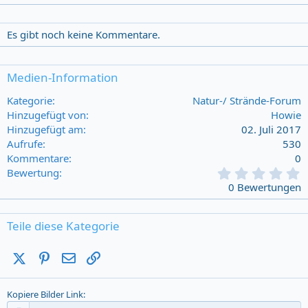
Es gibt noch keine Kommentare.
Medien-Information
Kategorie
Natur-/ Strände-Forum
Hinzugefügt von
Howie
Hinzugefügt am
02. Juli 2017
Aufrufe
530
Kommentare
0
0
Bewertung
,
0 Bewertungen
0
0
s
Teile diese Kategorie
t
a
X (Twitter)
Pinterest
E-Mail
Link
r
(
s
Kopiere Bilder Link
)