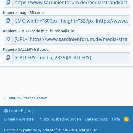
Kopiere image BB code
Kopiere URL BB code mit Thumbnail-Bild
Kopiere GALLERY BB code
Natur-/ Strände-Forum
Deutsch [ Du ]
E-Mail Newsletter
Nutzungsbedingungen
Datenschutz
Hilfe
R
S
S
®
Community platform by XenForo
© 2010-2024 XenForo Ltd.
-