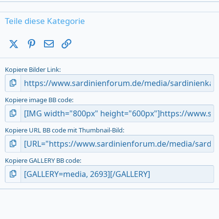
0
0
s
Teile diese Kategorie
t
a
X (Twitter)
Pinterest
E-Mail
Link
r
(
s
Kopiere Bilder Link
)
Kopiere image BB code
Kopiere URL BB code mit Thumbnail-Bild
Kopiere GALLERY BB code