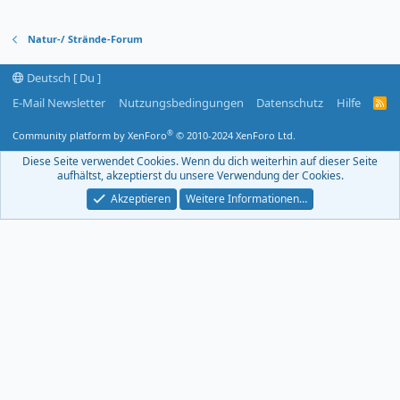
Natur-/ Strände-Forum
Deutsch [ Du ]
E-Mail Newsletter
Nutzungsbedingungen
Datenschutz
Hilfe
R
S
S
®
Community platform by XenForo
© 2010-2024 XenForo Ltd.
-
F
Diese Seite verwendet Cookies. Wenn du dich weiterhin auf dieser Seite
e
aufhältst, akzeptierst du unsere Verwendung der Cookies.
e
d
Akzeptieren
Weitere Informationen…