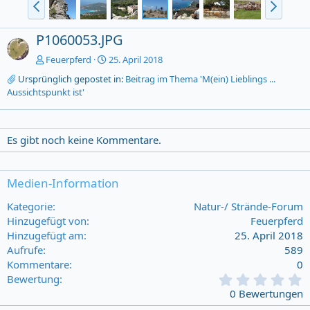
P1060053.JPG
Feuerpferd
25. April 2018
Ursprünglich gepostet in:
Beitrag im Thema 'M(ein) Lieblings ...
Aussichtspunkt ist'
Es gibt noch keine Kommentare.
Medien-Information
Kategorie
Natur-/ Strände-Forum
Hinzugefügt von
Feuerpferd
Hinzugefügt am
25. April 2018
Aufrufe
589
Kommentare
0
0
Bewertung
,
0 Bewertungen
0