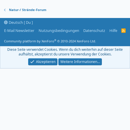
Natur-/ Strände-Forum
Deutsch [ Du ]
E-Mail Newsletter
Nutzungsbedingungen
Datenschutz
Hilfe
R
S
S
®
Community platform by XenForo
© 2010-2024 XenForo Ltd.
-
F
Diese Seite verwendet Cookies. Wenn du dich weiterhin auf dieser Seite
e
aufhältst, akzeptierst du unsere Verwendung der Cookies.
e
d
Akzeptieren
Weitere Informationen…