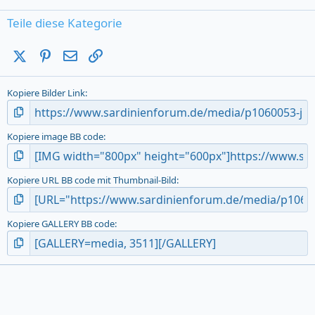
0
s
Teile diese Kategorie
t
a
X (Twitter)
Pinterest
E-Mail
Link
r
(
s
Kopiere Bilder Link
)
Kopiere image BB code
Kopiere URL BB code mit Thumbnail-Bild
Kopiere GALLERY BB code