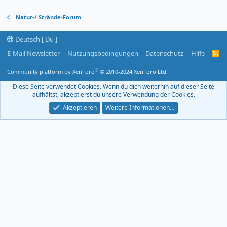
Natur-/ Strände-Forum
Deutsch [ Du ]
E-Mail Newsletter
Nutzungsbedingungen
Datenschutz
Hilfe
R
S
S
®
Community platform by XenForo
© 2010-2024 XenForo Ltd.
-
F
Diese Seite verwendet Cookies. Wenn du dich weiterhin auf dieser Seite
e
aufhältst, akzeptierst du unsere Verwendung der Cookies.
e
d
Akzeptieren
Weitere Informationen…