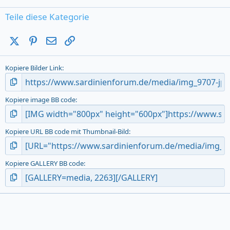
0
s
Teile diese Kategorie
t
a
X (Twitter)
Pinterest
E-Mail
Link
r
(
s
Kopiere Bilder Link
)
Kopiere image BB code
Kopiere URL BB code mit Thumbnail-Bild
Kopiere GALLERY BB code