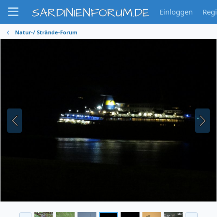
SARDINIENFORUM.DE
Einloggen
Regi
Natur-/ Strände-Forum