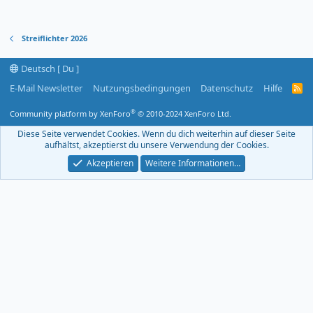
Streiflichter 2026
Deutsch [ Du ]
E-Mail Newsletter
Nutzungsbedingungen
Datenschutz
Hilfe
R
S
S
®
Community platform by XenForo
© 2010-2024 XenForo Ltd.
-
F
Diese Seite verwendet Cookies. Wenn du dich weiterhin auf dieser Seite
e
aufhältst, akzeptierst du unsere Verwendung der Cookies.
e
d
Akzeptieren
Weitere Informationen…