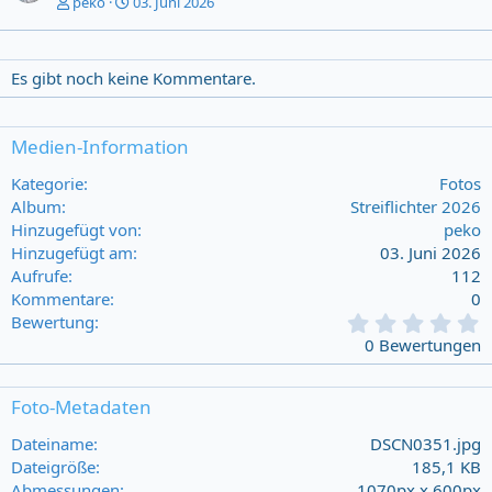
peko
03. Juni 2026
Es gibt noch keine Kommentare.
Medien-Information
Kategorie
Fotos
Album
Streiflichter 2026
Hinzugefügt von
peko
Hinzugefügt am
03. Juni 2026
Aufrufe
112
Kommentare
0
0
Bewertung
,
0 Bewertungen
0
0
s
Foto-Metadaten
t
a
Dateiname
DSCN0351.jpg
r
Dateigröße
185,1 KB
(
Abmessungen
1070px x 600px