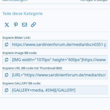
s
)
Teile diese Kategorie
X (Twitter)
Pinterest
E-Mail
Link
Kopiere Bilder Link
Kopiere image BB code
Kopiere URL BB code mit Thumbnail-Bild
Kopiere GALLERY BB code