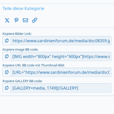
0
s
Teile diese Kategorie
t
a
X (Twitter)
Pinterest
E-Mail
Link
r
(
s
Kopiere Bilder Link
)
Kopiere image BB code
Kopiere URL BB code mit Thumbnail-Bild
Kopiere GALLERY BB code