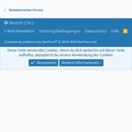
Reiseberichte-Forum
Deutsch [ Du ]
E-Mail Newsletter
Nutzungsbedingungen
Datenschutz
Hilfe
R
S
S
®
Community platform by XenForo
© 2010-2024 XenForo Ltd.
-
F
Diese Seite verwendet Cookies. Wenn du dich weiterhin auf dieser Seite
e
aufhältst, akzeptierst du unsere Verwendung der Cookies.
e
d
Akzeptieren
Weitere Informationen…