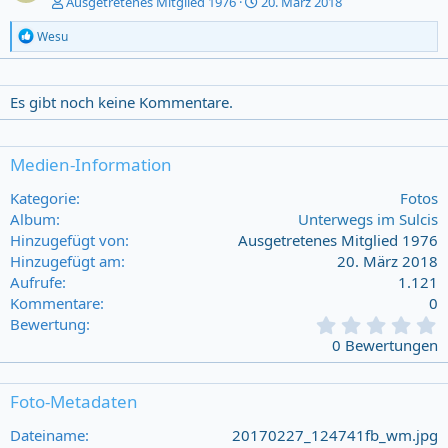
Ausgetretenes Mitglied 1976
20. März 2018
R
Wesu
e
a
c
t
Es gibt noch keine Kommentare.
i
o
n
Medien-Information
s
:
Kategorie
Fotos
Album
Unterwegs im Sulcis
Hinzugefügt von
Ausgetretenes Mitglied 1976
Hinzugefügt am
20. März 2018
Aufrufe
1.121
Kommentare
0
0
Bewertung
,
0 Bewertungen
0
0
s
Foto-Metadaten
t
a
Dateiname
20170227_124741fb_wm.jpg