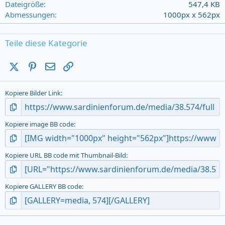
r
Dateigröße
547,4 KB
(
Abmessungen
1000px x 562px
s
)
Teile diese Kategorie
X (Twitter)
Pinterest
E-Mail
Link
Kopiere Bilder Link
Kopiere image BB code
Kopiere URL BB code mit Thumbnail-Bild
Kopiere GALLERY BB code