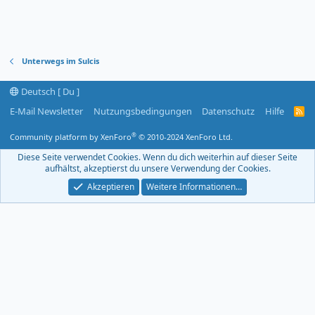
Unterwegs im Sulcis
Deutsch [ Du ]
E-Mail Newsletter
Nutzungsbedingungen
Datenschutz
Hilfe
R
S
S
®
Community platform by XenForo
© 2010-2024 XenForo Ltd.
-
F
Diese Seite verwendet Cookies. Wenn du dich weiterhin auf dieser Seite
e
aufhältst, akzeptierst du unsere Verwendung der Cookies.
e
d
Akzeptieren
Weitere Informationen…