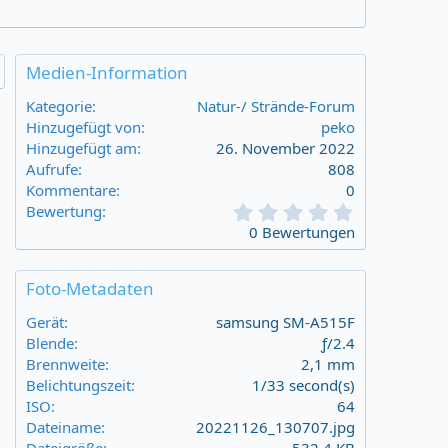
Medien-Information
Kategorie
Natur-/ Strände-Forum
Hinzugefügt von
peko
Hinzugefügt am
26. November 2022
Aufrufe
808
Kommentare
0
0
Bewertung
,
0 Bewertungen
0
0
s
Foto-Metadaten
t
a
Gerät
samsung SM-A515F
r
Blende
ƒ/2.4
(
Brennweite
2,1 mm
s
Belichtungszeit
1/33 second(s)
)
ISO
64
Dateiname
20221126_130707.jpg