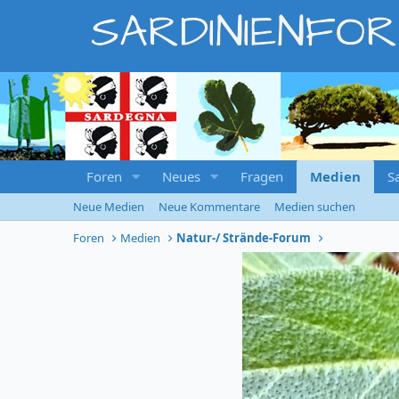
SARDINIENFO
Foren
Neues
Fragen
Medien
S
Neue Medien
Neue Kommentare
Medien suchen
Foren
Medien
Natur-/ Strände-Forum