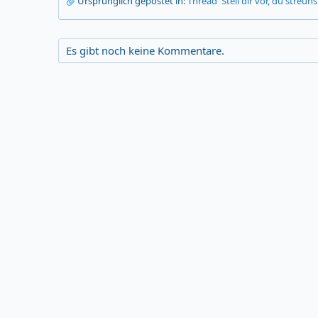
Ursprünglich gepostet in:
Thread 'Stell dir vor, du streun
Es gibt noch keine Kommentare.