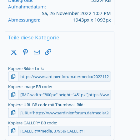
Dateigröße
532,4 KB
Aufnahmedatum
Sa, 26 November 2022 1:07 PM
Abmessungen
1943px x 1093px
Teile diese Kategorie
X (Twitter)
Pinterest
E-Mail
Link
Kopiere Bilder Link
Kopiere image BB code
Kopiere URL BB code mit Thumbnail-Bild
Kopiere GALLERY BB code