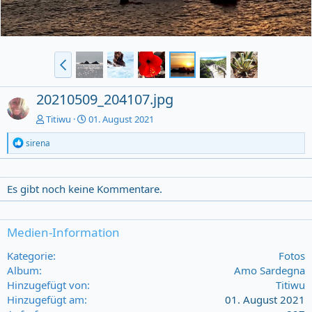
20210509_204107.jpg
Titiwu
01. August 2021
R
sirena
e
a
c
t
Es gibt noch keine Kommentare.
i
o
n
Medien-Information
s
:
Kategorie
Fotos
Album
Amo Sardegna
Hinzugefügt von
Titiwu
Hinzugefügt am
01. August 2021