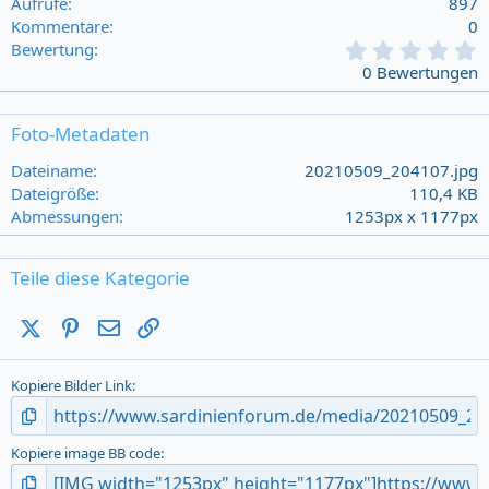
Aufrufe
897
Kommentare
0
0
Bewertung
,
0 Bewertungen
0
0
s
Foto-Metadaten
t
a
Dateiname
20210509_204107.jpg
r
Dateigröße
110,4 KB
(
Abmessungen
1253px x 1177px
s
)
Teile diese Kategorie
X (Twitter)
Pinterest
E-Mail
Link
Kopiere Bilder Link
Kopiere image BB code