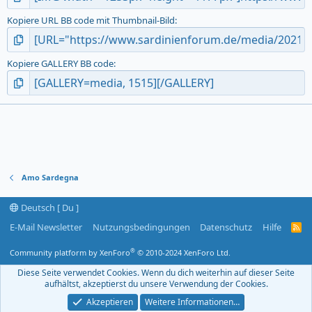
Kopiere URL BB code mit Thumbnail-Bild
Kopiere GALLERY BB code
Amo Sardegna
Deutsch [ Du ]
E-Mail Newsletter
Nutzungsbedingungen
Datenschutz
Hilfe
R
S
S
®
Community platform by XenForo
© 2010-2024 XenForo Ltd.
-
F
Diese Seite verwendet Cookies. Wenn du dich weiterhin auf dieser Seite
e
aufhältst, akzeptierst du unsere Verwendung der Cookies.
e
d
Akzeptieren
Weitere Informationen…