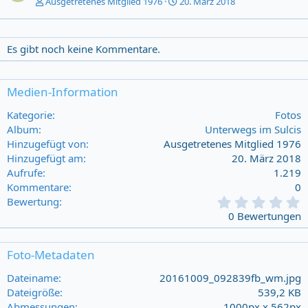
Ausgetretenes Mitglied 1976
20. März 2018
Es gibt noch keine Kommentare.
Medien-Information
Kategorie
Fotos
Album
Unterwegs im Sulcis
Hinzugefügt von
Ausgetretenes Mitglied 1976
Hinzugefügt am
20. März 2018
Aufrufe
1.219
Kommentare
0
0
Bewertung
,
0 Bewertungen
0
0
s
Foto-Metadaten
t
a
Dateiname
20161009_092839fb_wm.jpg
r
Dateigröße
539,2 KB
(
Abmessungen
1000px x 562px