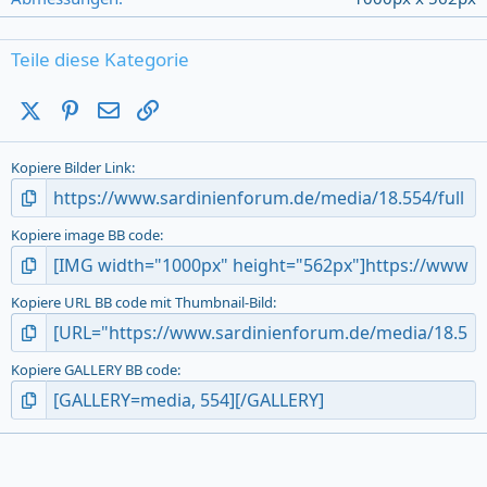
s
)
Teile diese Kategorie
X (Twitter)
Pinterest
E-Mail
Link
Kopiere Bilder Link
Kopiere image BB code
Kopiere URL BB code mit Thumbnail-Bild
Kopiere GALLERY BB code