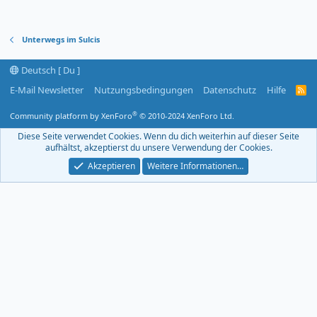
Unterwegs im Sulcis
Deutsch [ Du ]
E-Mail Newsletter
Nutzungsbedingungen
Datenschutz
Hilfe
R
S
S
®
Community platform by XenForo
© 2010-2024 XenForo Ltd.
-
F
Diese Seite verwendet Cookies. Wenn du dich weiterhin auf dieser Seite
e
aufhältst, akzeptierst du unsere Verwendung der Cookies.
e
d
Akzeptieren
Weitere Informationen…