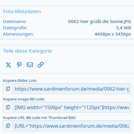
0
s
Foto-Metadaten
t
a
Dateiname
0062-hier grüßt die Sonne.JPG
r
Dateigröße
5,4 MB
(
Abmessungen
4608px x 3456px
s
)
Teile diese Kategorie
X (Twitter)
Pinterest
E-Mail
Link
Kopiere Bilder Link
Kopiere image BB code
Kopiere URL BB code mit Thumbnail-Bild