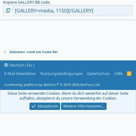
Kopiere GALLERY BB code
Südosten -rund um Costa Rei
Deutsch [ Du ]
E-Mail Newsletter
Nutzungsbedingungen
Datenschutz
Hilfe
R
S
S
®
Community platform by XenForo
© 2010-2024 XenForo Ltd.
-
F
Diese Seite verwendet Cookies. Wenn du dich weiterhin auf dieser Seite
e
aufhältst, akzeptierst du unsere Verwendung der Cookies.
e
d
Akzeptieren
Weitere Informationen…