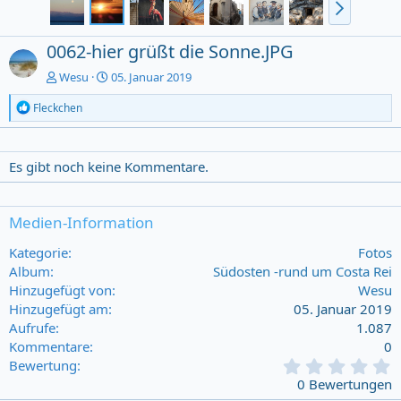
0062-hier grüßt die Sonne.JPG
Wesu
05. Januar 2019
R
Fleckchen
e
a
c
t
Es gibt noch keine Kommentare.
i
o
n
Medien-Information
s
:
Kategorie
Fotos
Album
Südosten -rund um Costa Rei
Hinzugefügt von
Wesu
Hinzugefügt am
05. Januar 2019
Aufrufe
1.087
Kommentare
0
0
Bewertung
,
0 Bewertungen
0