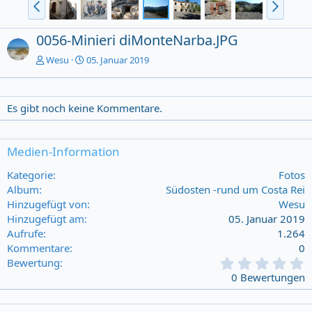
0056-Minieri diMonteNarba.JPG
Wesu
05. Januar 2019
Es gibt noch keine Kommentare.
Medien-Information
Kategorie
Fotos
Album
Südosten -rund um Costa Rei
Hinzugefügt von
Wesu
Hinzugefügt am
05. Januar 2019
Aufrufe
1.264
Kommentare
0
0
Bewertung
,
0 Bewertungen
0
0