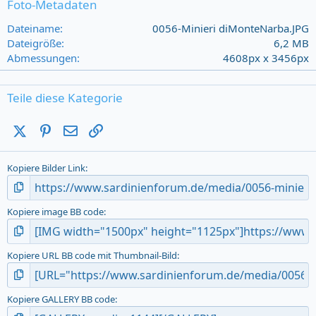
s
Foto-Metadaten
t
a
Dateiname
0056-Minieri diMonteNarba.JPG
r
Dateigröße
6,2 MB
(
Abmessungen
4608px x 3456px
s
)
Teile diese Kategorie
X (Twitter)
Pinterest
E-Mail
Link
Kopiere Bilder Link
Kopiere image BB code
Kopiere URL BB code mit Thumbnail-Bild
Kopiere GALLERY BB code