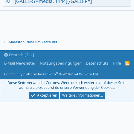
Südosten -rund um Costa Rei
Deutsch [ Du ]
E-Mail Newsletter
Nutzungsbedingungen
Datenschutz
Hilfe
R
S
S
®
Community platform by XenForo
© 2010-2024 XenForo Ltd.
-
F
Diese Seite verwendet Cookies. Wenn du dich weiterhin auf dieser Seite
e
aufhältst, akzeptierst du unsere Verwendung der Cookies.
e
d
Akzeptieren
Weitere Informationen…