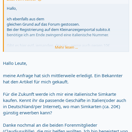
Hallo,
ich ebenfalls aus dem
gleichen Grund auf das Forum gestossen.
Bei der Registrierung auf dem Kleinanzeigenportal subito.it
benötige ich am Ende zwingend eine italienische Nummer.
Gibt es hier evtl. jemanden, der mir - gerne auch gegen 10€
Mehr lesen ...
Aufwandsentschädigung (sende ich direkt per Paypal) den Kontakt
zu einem Händler in Rom herstellen könnte?
Dem Händler müsste nur per Nachricht meine Emailadresse mit der
Hallo Leute,
Info, dass ich Interesse hätte (mich aber nicht anmelden kann, da in
Deutschland) zugeschickt werden.
meine Anfrage hat sich mittlerweile erledigt. Ein Bekannter
hat den Artikel für mich gekauft.
Ich bin ein bisschen verzweifelt, da es seitens subito.it bisher keine
Rückmeldung gab und sich eine italienische Nummer bei meinem
Artikel (Warenwert 50€) nicht lohnen würde.
Für die Zukunft werde ich mir eine italienische Simkarte
kaufen. Kennt ihr da passende Geschäfte in Italien(oder auch
Ich hoffe, dass mir hier jemand helfen kann.
in Deutschland/per Internet), wo man Simkarten (ca. 20€)
günstig erwerben kann?
Viele Grüße und schon einmal vielen herzlichen Dank.
Alexander
Danke nochmal an die beiden Forenmitglieder
(Claudius+Pille), die mir helfen wollten. Ich bin begeistert von