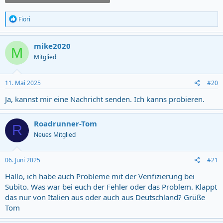
R
Fiori
e
a
c
mike2020
M
t
Mitglied
i
o
n
s
11. Mai 2025
#20
:
Ja, kannst mir eine Nachricht senden. Ich kanns probieren.
Roadrunner-Tom
R
Neues Mitglied
06. Juni 2025
#21
Hallo, ich habe auch Probleme mit der Verifizierung bei
Subito. Was war bei euch der Fehler oder das Problem. Klappt
das nur von Italien aus oder auch aus Deutschland? Grüße
Tom