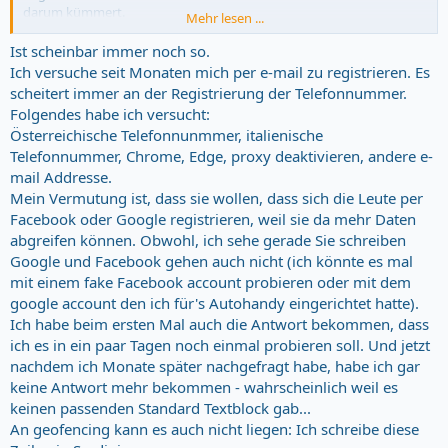
darum kümmert.
Mehr lesen ...
Gern würde ich einen Kontakt zu einem Verkäufer herstellen.
Vielen Dank im voraus.
Ist scheinbar immer noch so.
Ich versuche seit Monaten mich per e-mail zu registrieren. Es
Grüße Mike
scheitert immer an der Registrierung der Telefonnummer.
Folgendes habe ich versucht:
Österreichische Telefonnunmmer, italienische
Telefonnummer, Chrome, Edge, proxy deaktivieren, andere e-
mail Addresse.
Mein Vermutung ist, dass sie wollen, dass sich die Leute per
Facebook oder Google registrieren, weil sie da mehr Daten
abgreifen können. Obwohl, ich sehe gerade Sie schreiben
Google und Facebook gehen auch nicht (ich könnte es mal
mit einem fake Facebook account probieren oder mit dem
google account den ich für's Autohandy eingerichtet hatte).
Ich habe beim ersten Mal auch die Antwort bekommen, dass
ich es in ein paar Tagen noch einmal probieren soll. Und jetzt
nachdem ich Monate später nachgefragt habe, habe ich gar
keine Antwort mehr bekommen - wahrscheinlich weil es
keinen passenden Standard Textblock gab...
An geofencing kann es auch nicht liegen: Ich schreibe diese