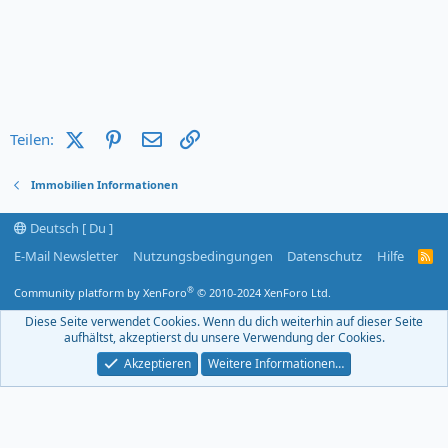
X (Twitter)
Pinterest
E-Mail
Link
Teilen:
Immobilien Informationen
Deutsch [ Du ]
E-Mail Newsletter
Nutzungsbedingungen
Datenschutz
Hilfe
R
S
S
®
Community platform by XenForo
© 2010-2024 XenForo Ltd.
-
F
Diese Seite verwendet Cookies. Wenn du dich weiterhin auf dieser Seite
e
aufhältst, akzeptierst du unsere Verwendung der Cookies.
e
d
Akzeptieren
Weitere Informationen…