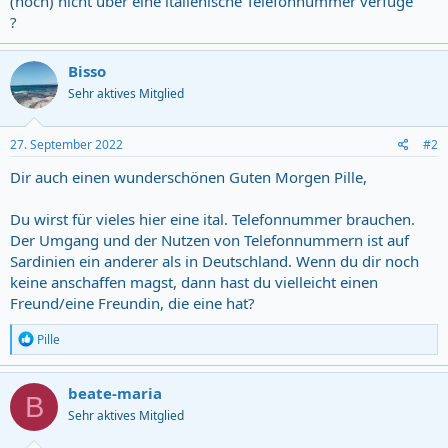
(noch) nicht über eine italienische Telefonnummer verfüge
?
Bisso
Sehr aktives Mitglied
27. September 2022
#2
Dir auch einen wunderschönen Guten Morgen Pille,
Du wirst für vieles hier eine ital. Telefonnummer brauchen.
Der Umgang und der Nutzen von Telefonnummern ist auf
Sardinien ein anderer als in Deutschland. Wenn du dir noch
keine anschaffen magst, dann hast du vielleicht einen
Freund/eine Freundin, die eine hat?
R
Pille
e
a
c
beate-maria
B
t
Sehr aktives Mitglied
i
o