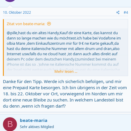
o
n
s
10. Oktober 2022
#4
:
Zitat von beate-maria:
@pille,hast du ein altes Handy,Kauf dir eine Karte, das kannst du
dann so lange machen wie du möchtest.ich habe bei Vodafone im
olbia Mare ,dem Einkaufszentrum mir für 9 € ne Karte gekauft,da
hast du deine italienische Nummer mit allem drum und dran,also
Internet usw.falls du ne cloud hast ,ist dann auch alles direkt auf
deinem Pc oder dem deutschen Handy.(zumindest bei meinem
iPhone ist das so . )ohne ne italienische Nummer kommst du auf
der Insel nicht weiter,auch bei der Bank musst du eine italienische
Mehr lesen ...
Nummer parat haben.zuweilen ist auch die Verbindung mit einem
italienischen Handy besser ,wenn du zb.nach Deutschland
Danke für den Tipp. Werde ich sicherlich befolgen, und mir
telefonieren möchtest.und ein billiges Handy tut es dann auch
eine Prepaid Karte besorgen. Ich bin übrigens in der Zeit vom
,bekommst du auch ohne weiteres .also ,..dann wird alles gut und
18. bis 22. Oktober vor Ort, vorwiegend im Norden um mir
viel Erfolg bei deiner Suche
dort eine neue Bleibe zu suchen. In welchem Landesteil bist
du denn ,wenn ich fragen darf?
beate-maria
B
Sehr aktives Mitglied