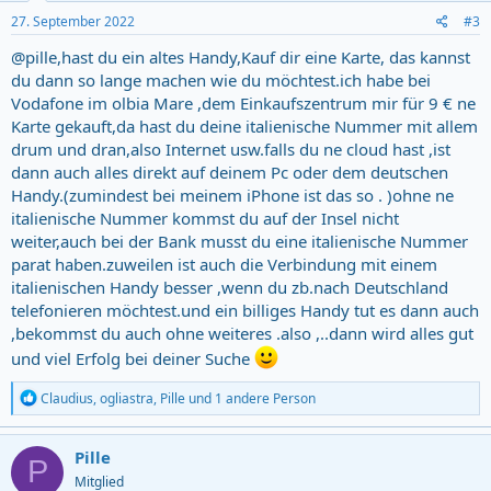
n
s
27. September 2022
#3
:
@pille,hast du ein altes Handy,Kauf dir eine Karte, das kannst
du dann so lange machen wie du möchtest.ich habe bei
Vodafone im olbia Mare ,dem Einkaufszentrum mir für 9 € ne
Karte gekauft,da hast du deine italienische Nummer mit allem
drum und dran,also Internet usw.falls du ne cloud hast ,ist
dann auch alles direkt auf deinem Pc oder dem deutschen
Handy.(zumindest bei meinem iPhone ist das so . )ohne ne
italienische Nummer kommst du auf der Insel nicht
weiter,auch bei der Bank musst du eine italienische Nummer
parat haben.zuweilen ist auch die Verbindung mit einem
italienischen Handy besser ,wenn du zb.nach Deutschland
telefonieren möchtest.und ein billiges Handy tut es dann auch
,bekommst du auch ohne weiteres .also ,..dann wird alles gut
und viel Erfolg bei deiner Suche
R
Claudius
,
ogliastra
,
Pille
und 1 andere Person
e
a
c
Pille
P
t
Mitglied
i