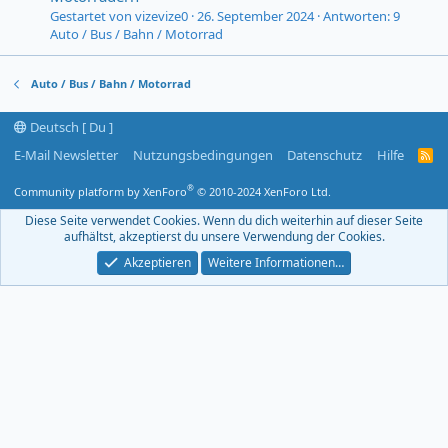
Gestartet von vizevize0
26. September 2024
Antworten: 9
Auto / Bus / Bahn / Motorrad
Auto / Bus / Bahn / Motorrad
Deutsch [ Du ]
E-Mail Newsletter
Nutzungsbedingungen
Datenschutz
Hilfe
R
S
S
®
Community platform by XenForo
© 2010-2024 XenForo Ltd.
-
F
Diese Seite verwendet Cookies. Wenn du dich weiterhin auf dieser Seite
e
aufhältst, akzeptierst du unsere Verwendung der Cookies.
e
d
Akzeptieren
Weitere Informationen…