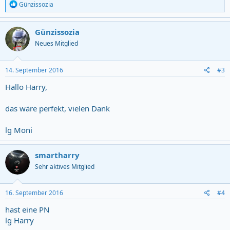
R
Günzissozia
e
a
c
Günzissozia
t
Neues Mitglied
i
o
n
s
14. September 2016
#3
:
Hallo Harry,
das wäre perfekt, vielen Dank
lg Moni
smartharry
Sehr aktives Mitglied
16. September 2016
#4
hast eine PN
lg Harry