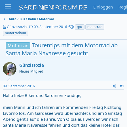
SARDINIENFORUM.DE
Einloggen
Regi
Auto / Bus / Bahn / Motorrad
T
S
T
Günzissozia
09. September 2016
gpx
motorrad
h
t
a
motorradtour
e
a
g
m
r
s
Tourentips mit dem Motorrad ab
Motorrad
e
t
Santa Maria Navaresse gesucht
n
d
s
a
t
t
Günzissozia
a
u
Neues Mitglied
r
m
t
e
09. September 2016
#1
r
Hallo liebe Biker und Sardinien kundige,
mein Mann und ich fahren am kommenden Freitag Richtung
Livorno los. Am Gardasee wird übernachtet und am Samstag
Abend geht's auf die Fähre. Von Olbia aus werden wir nach
Santa Maria Navaresse fahren und dort das kleine Hotel das