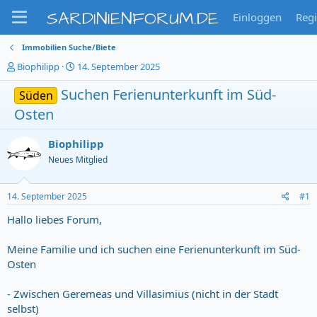
SARDINIENFORUM.DE
Einloggen
Regi
Immobilien Suche/Biete
T
S
Biophilipp
14. September 2025
h
t
e
Suchen Ferienunterkunft im Süd-
a
Süden
m
r
Osten
e
t
n
d
s
a
Biophilipp
t
t
Neues Mitglied
a
u
r
m
t
14. September 2025
#1
e
Hallo liebes Forum,
r
Meine Familie und ich suchen eine Ferienunterkunft im Süd-
Osten
- Zwischen Geremeas und Villasimius (nicht in der Stadt
selbst)