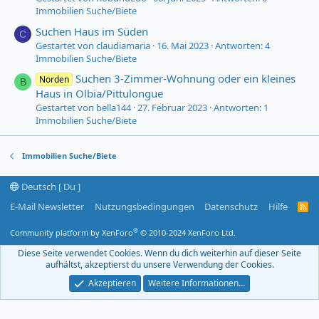
Immobilien Suche/Biete
Suchen Haus im Süden
C
Gestartet von claudiamaria
16. Mai 2023
Antworten: 4
Immobilien Suche/Biete
Suchen 3-Zimmer-Wohnung oder ein kleines
Norden
B
Haus in Olbia/Pittulongue
Gestartet von bella144
27. Februar 2023
Antworten: 1
Immobilien Suche/Biete
Immobilien Suche/Biete
Deutsch [ Du ]
E-Mail Newsletter
Nutzungsbedingungen
Datenschutz
Hilfe
R
S
S
®
Community platform by XenForo
© 2010-2024 XenForo Ltd.
-
F
Diese Seite verwendet Cookies. Wenn du dich weiterhin auf dieser Seite
e
aufhältst, akzeptierst du unsere Verwendung der Cookies.
e
d
Akzeptieren
Weitere Informationen…